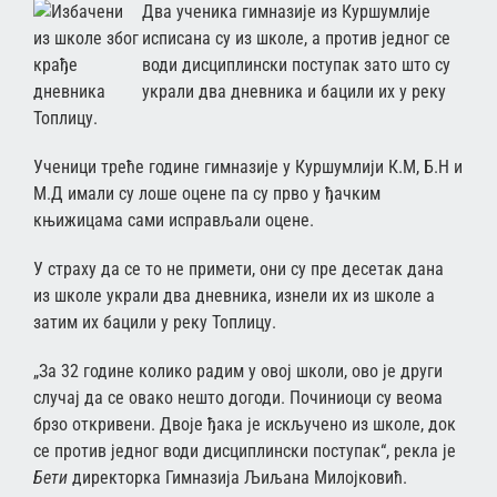
Два уч
еника гимназије из Куршумлије
исписана су из школе, а против једног се
води дисциплински поступак зато што су
украли два дневника и бацили их у реку
Топлицу.
Ученици треће године гимназије у Куршумлији К.М, Б.Н и
М.Д имали су лоше оцене па су прво у ђачким
књижицама сами исправљали оцене.
У страху да се то не примети, они су пре десетак дана
из школе украли два дневника, изнели их из школе а
затим их бацили у реку Топлицу.
„За 32 године колико радим у овој школи, ово је други
случај да се овако нешто догоди. Починиоци су веома
брзо откривени. Двоје ђака је искључено из школе, док
се против једног води дисциплински поступак“, рекла је
Бети
директорка Гимназија Љиљана Милојковић.