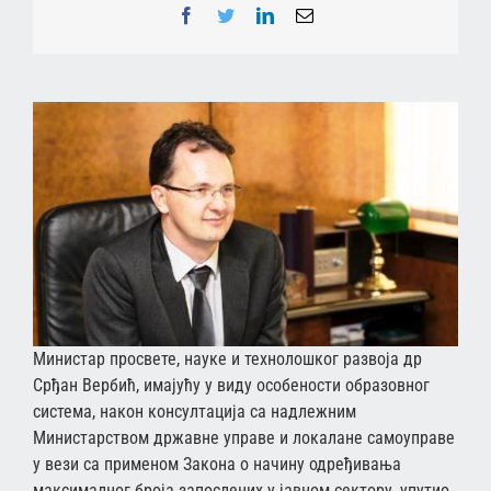
Facebook
Twitter
LinkedIn
Email
Министар просвете, науке и технолошког развоја др
Срђан Вербић, имајућу у виду особености образовног
система, након консултација са надлежним
Министарством државне управе и локалане самоуправе
у вези са применом Закона о начину одређивања
максималног броја запослених у јавном сектору, упутио