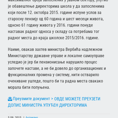
је обавештење директорима школа у да запосленима
који после 12. октобра 2015. године испуне услов за
старосну пензију од 60 година и шест месеци живота,
однсно 61 годину живота у 2016. години понуде
наставак радног односа у складу са потребама тог
радног места до краја школске 2015/2016. године.
Наиме, овакав захтев министра Вербића надлежном
Министарству државне управе и локалне самоуправе
уследио је јер би пензионисање нарушило процес
започете наставе, а не би довело до организационих и
функционалних промена у систему, нити остварило
очекиване уштеде, пошто би та радна места свакако
морала бити попуњена.
ОВДЕ МОЖЕТЕ ПРЕУЗЕТИ
ДОПИС МИНИСТРА УПУЋЕН ДИРЕКТОРИМА
5.09. 2015.
|
Актуелно