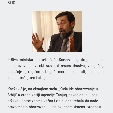
BLIC
– Bivši ministar prosvete Gašo Kneževih izjavio je danas da
je obrazovanje visoki razvojni resurs društva, zbog čega
sadašnje „tragično stanje“ mora rezultirati, ne samo
zabrnutošću, već i akcijom.
Knežević je, na okruglom stolu „Kuda ide obrazovanje u
Srbiji“ u organizaciji agencije Tanjug, naveo da je uloga
države u tome veoma važna i da bi ona trebala da nađe
pravo mesto obrazovanju u celokupnom sistemu vrednosti.