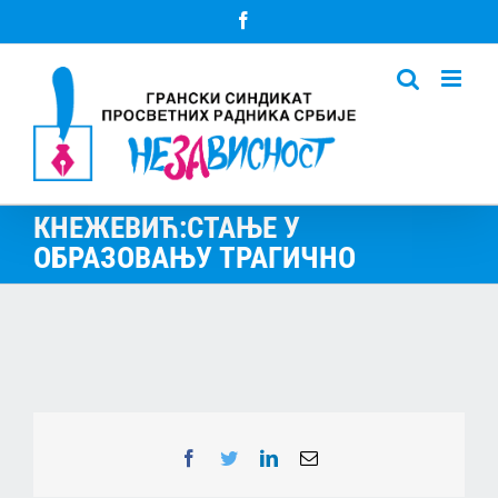
Skip
Facebook
to
content
КНЕЖЕВИЋ:СТАЊЕ У
ОБРАЗОВАЊУ ТРАГИЧНО
Facebook
Twitter
LinkedIn
Email