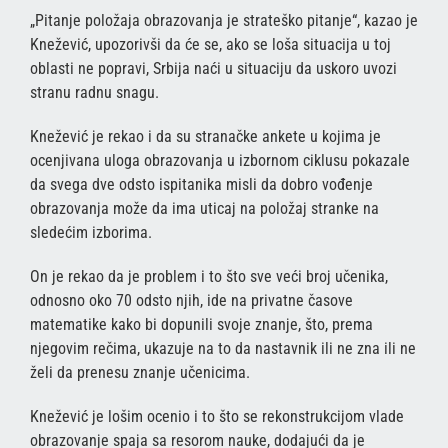
„Pitanje položaja obrazovanja je strateško pitanje“, kazao je
Knežević, upozorivši da će se, ako se loša situacija u toj
oblasti ne popravi, Srbija naći u situaciju da uskoro uvozi
stranu radnu snagu.
Knežević je rekao i da su stranačke ankete u kojima je
ocenjivana uloga obrazovanja u izbornom ciklusu pokazale
da svega dve odsto ispitanika misli da dobro vođenje
obrazovanja može da ima uticaj na položaj stranke na
sledećim izborima.
On je rekao da je problem i to što sve veći broj učenika,
odnosno oko 70 odsto njih, ide na privatne časove
matematike kako bi dopunili svoje znanje, što, prema
njegovim rečima, ukazuje na to da nastavnik ili ne zna ili ne
želi da prenesu znanje učenicima.
Knežević je lošim ocenio i to što se rekonstrukcijom vlade
obrazovanje spaja sa resorom nauke, dodajući da je