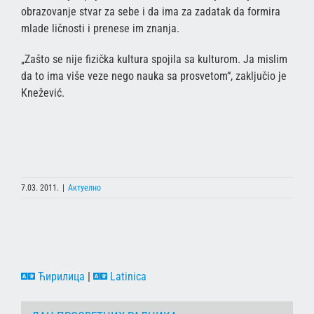
obrazovanje stvar za sebe i da ima za zadatak da formira
mlade ličnosti i prenese im znanja.
„Zašto se nije fizička kultura spojila sa kulturom. Ja mislim
da to ima više veze nego nauka sa prosvetom“, zaključio je
Knežević.
7.03. 2011.
|
Актуелно
Ћирилица
|
Latinica