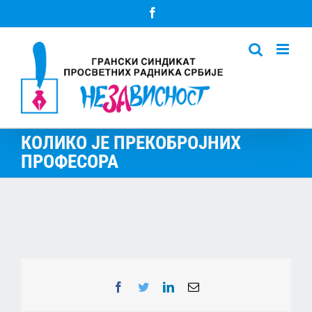
Skip
Facebook
to
content
КОЛИКО ЈЕ ПРЕКОБРОЈНИХ
ПРОФЕСОРА
Facebook
Twitter
LinkedIn
Email