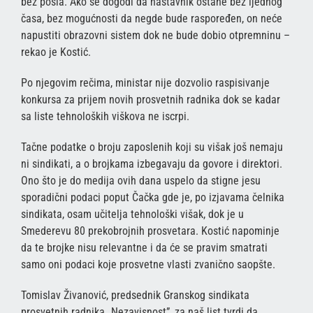
bez posla. Ako se dogodi da nastavnik ostane bez ijednog
časa, bez mogućnosti da negde bude raspoređen, on neće
napustiti obrazovni sistem dok ne bude dobio otpremninu –
rekao je Kostić.
Po njegovim rečima, ministar nije dozvolio raspisivanje
konkursa za prijem novih prosvetnih radnika dok se kadar
sa liste tehnoloških viškova ne iscrpi.
Tačne podatke o broju zaposlenih koji su višak još nemaju
ni sindikati, a o brojkama izbegavaju da govore i direktori.
Ono što je do medija ovih dana uspelo da stigne jesu
sporadični podaci poput Čačka gde je, po izjavama čelnika
sindikata, osam učitelja tehnološki višak, dok je u
Smederevu 80 prekobrojnih prosvetara. Kostić napominje
da te brojke nisu relevantne i da će se pravim smatrati
samo oni podaci koje prosvetne vlasti zvanično saopšte.
Tomislav Živanović, predsednik Granskog sindikata
prosvetnih radnika „Nezavisnost”, za naš list tvrdi da