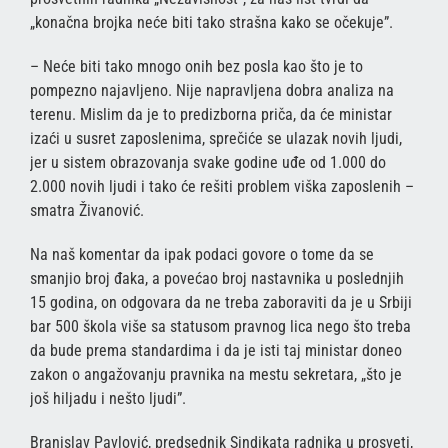
„konačna brojka neće biti tako strašna kako se očekuje”.
– Neće biti tako mnogo onih bez posla kao što je to
pompezno najavljeno. Nije napravljena dobra analiza na
terenu. Mislim da je to predizborna priča, da će ministar
izaći u susret zaposlenima, sprečiće se ulazak novih ljudi,
jer u sistem obrazovanja svake godine uđe od 1.000 do
2.000 novih ljudi i tako će rešiti problem viška zaposlenih –
smatra Živanović.
Na naš komentar da ipak podaci govore o tome da se
smanjio broj đaka, a povećao broj nastavnika u poslednjih
15 godina, on odgovara da ne treba zaboraviti da je u Srbiji
bar 500 škola više sa statusom pravnog lica nego što treba
da bude prema standardima i da je isti taj ministar doneo
zakon o angažovanju pravnika na mestu sekretara, „što je
još hiljadu i nešto ljudi”.
Branislav Pavlović, predsednik Sindikata radnika u prosveti,