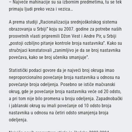
– Najveće mahinacije su sa izbornim predmetima, tu se tek
primaju ljudi preko veza i vezica…
A prema studiji „Racionalizacija srednjoškolskog sistema
obrazovanja u Srbiji” koju su 2007. godine za potrebe naših
prosvetnih vlasti pripremili Džon Vest i Andre Pir, u Srbiji
„postoji ozbiljno pitanje kontrole broja nastavnika”. Kako su
stručnjaci konstatovali „zanimljivo je da se broj nastavnika
povećava, kako se broj učenika smanjuje”.
Statistički podaci govore da je najveći broj okruga imao
neproporcionalno povećanje broja nastavnika u odnosu na
povećanje broja odeljenja. Posebno se ističe mačvanski
okrug, gde je povećanje broja nastavnika veće od 20 odsto,
a pri tom nije bilo promena u broju odeljenja. Zapadnobački
i jablanski okrug su imali povećanje od 10 odsto broja
nastavnika u odnosu na četiri odsto smanjenja broja
odeljenja.