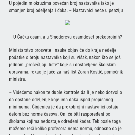
U pojedinim okruzima povećan broj nastavnika iako je
smanjen broj odeljenja i đaka. – Nastavnici neće u penziju
U Čačku osam, a u Smederevu osamdeset prekobrojnih?
Ministarstvo prosvete i nauke objaviće do kraja nedelje
podatke o broju nastavnika koji su višak, nakon što se još
jednom „pročešljaju liste” koje su dostavljene školskim
upravama, rekao je juče za naš list Zoran Kostić, pomoćnik
ministra.
– Videćemo nakon te duple kontrole da li je neko dozvolio
da opstane odeljenje koje ima đaka ispod propisanog
minimuma. Činjenica je da prekobrojni nastavnici ostaju
delom bez norme časova. Oni će biti raspoređeni po
školama kojima nedostaje određeni kadar. Tek posle toga
možemo reći koliko profesora nema normu, odnosno da je