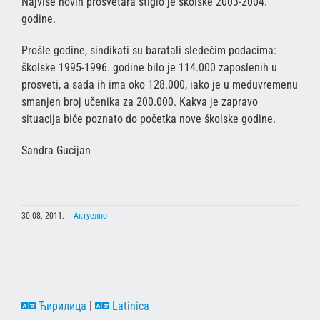
Najviše novih prosvetara stiglo je školske 2003-2004.
godine.
Prošle godine, sindikati su baratali sledećim podacima:
školske 1995-1996. godine bilo je 114.000 zaposlenih u
prosveti, a sada ih ima oko 128.000, iako je u međuvremenu
smanjen broj učenika za 200.000. Kakva je zapravo
situacija biće poznato do početka nove školske godine.
Sandra Gucijan
30.08. 2011.
|
Актуелно
Ћирилица
|
Latinica