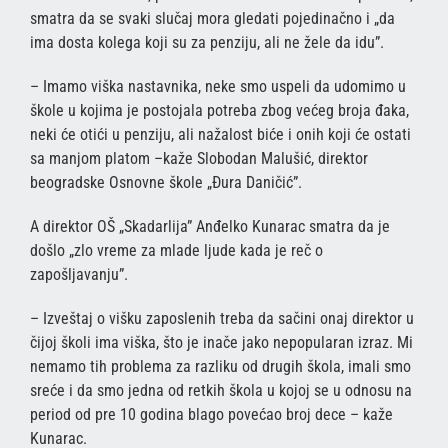
smatra da se svaki slučaj mora gledati pojedinačno i „da
ima dosta kolega koji su za penziju, ali ne žele da idu”.
– Imamo viška nastavnika, neke smo uspeli da udomimo u
škole u kojima je postojala potreba zbog većeg broja đaka,
neki će otići u penziju, ali nažalost biće i onih koji će ostati
sa manjom platom –kaže Slobodan Malušić, direktor
beogradske Osnovne škole „Đura Daničić”.
A direktor OŠ „Skadarlija” Anđelko Kunarac smatra da je
došlo „zlo vreme za mlade ljude kada je reč o
zapošljavanju”.
– Izveštaj o višku zaposlenih treba da sačini onaj direktor u
čijoj školi ima viška, što je inače jako nepopularan izraz. Mi
nemamo tih problema za razliku od drugih škola, imali smo
sreće i da smo jedna od retkih škola u kojoj se u odnosu na
period od pre 10 godina blago povećao broj dece – kaže
Kunarac.