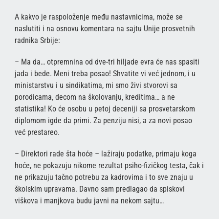
A kakvo je raspoloženje među nastavnicima, može se
naslutiti i na osnovu komentara na sajtu Unije prosvetnih
radnika Srbije:
– Ma da… otpremnina od dve-tri hiljade evra će nas spasiti
jada i bede. Meni treba posao! Shvatite vi već jednom, i u
ministarstvu i u sindikatima, mi smo živi stvorovi sa
porodicama, decom na školovanju, kreditima… a ne
statistika! Ko će osobu u petoj deceniji sa prosvetarskom
diplomom igde da primi. Za penziju nisi, a za novi posao
već prestareo.
– Direktori rade šta hoće – lažiraju podatke, primaju koga
hoće, ne pokazuju nikome rezultat psiho-fizičkog testa, čak i
ne prikazuju tačno potrebu za kadrovima i to sve znaju u
školskim upravama. Davno sam predlagao da spiskovi
viškova i manjkova budu javni na nekom sajtu…