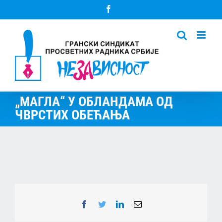
Skip
Facebook
to
content
„МАГЛА“ У ОБЛАНДАМА ОД
ЧВРСТИХ ОБЕЋАЊА
Facebook
Twitter
LinkedIn
Email