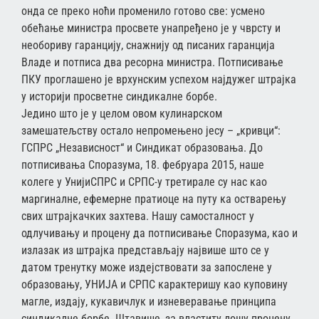
онда се преко ноћи променило готово све: усмено
обећање министра просвете унапређено је у чврсту и
необориву гаранцију, снажнију од писаних гаранција
Владе и потписа два ресорна министра. Потписивање
ПКУ проглашено је врхунским успехом најдужег штрајка
у историји просветне синдикалне борбе.
Једино што је у целом овом кулинарском
замешатељству остало непромењено јесу – „кривци“:
ГСПРС „Независност“ и Синдикат образовања. До
потписивања Споразума, 18. фебруара 2015, наше
колеге у УнијиСПРС и СРПС-у третирале су нас као
маргиналне, ефемерне пратиоце на путу ка остварењу
свих штрајкачких захтева. Нашу самосталност у
одлучивању и процену да потписивање Споразума, као и
излазак из штрајка представљају највише што се у
датом тренутку може издејствовати за запослене у
образовању, УНИЈА и СРПС карактеришу као куповину
магле, издају, кукавичлук и изневеравање принципа
синдикалне борбе. Штавише, за властиту лошу процену