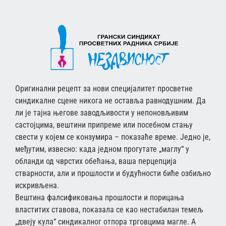
Оригинални рецепт за нови специјалитет просветне
синдикалне сцене никога не оставља равнодушним. Да
ли је тајна његове заводљивости у непоновљивим
састојцима, вештини припреме или посебном стању
свести у којем се конзумира – показаће време. Једно је,
међутим, извесно: када једном прогутате „маглу“ у
обланди од чврстих обећања, ваша перцепција
стварности, али и прошлости и будућности биће озбиљно
искривљена.
Вештина фалсификовања прошлости и порицања
властитих ставова, показала се као нестабилан темељ
„двеју кула“ синдикалног отпора трговцима магле. А