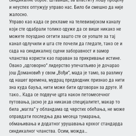
и неуспех оптужују управо нас. Било би смешно да није
жалосно.
Управо као када се рекламе на телевизијском каналу
који сте одабрали толико одуже да се више никако не
можете поуздано сетити зашто сте се уопште за тај
канал одлучили и шта сте почели да гледате, тако се и
сада на синдикалној сцени заборавност и замор
чланства користи као параван за прикривање истине.
Овако „одговорно“ лидерство упечатљиво је дочарао
још Домановић у свом „Вођи“, мада је тамо, за разлику
од нашег времена, мудрац предводник признао да нити
зна куда бауља, нити може бити одговоран за друге. И
тако… Када се подвуче црта након петомесечног
путовања, јасно је да никакав специјалитет, макар то
била „магла“ у обландама од чврстих обећања, не може
оправдати последња два месеца тумарања,
обмањивања и додатног урушавања крхког стандарда
синдикалног чланства. Осим, можда…