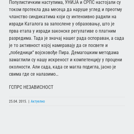
Популистичким наступима, УНИЈА и СРПС настојали су
током протекла два месеца да наруше углед и преотму
чланство синдикатима који су интензивно радили на
изради Каталога за запослене у образовању, што је
прва етапа у изради законске регулативе о платним
разредима. Тада је значај нашег рада оспораван, а сада
је то активност којој намеравају да се посвете и
„победници“ војсковође Пира. Демагошким методама
замаглили су нашу искреност и компетенцију у процени
околности. Али сада, када се магла подигла, јасно је
свима где се налазимо…
ГСПРС НЕЗАВИСНОСТ
25.04. 2015.
|
Актуелно