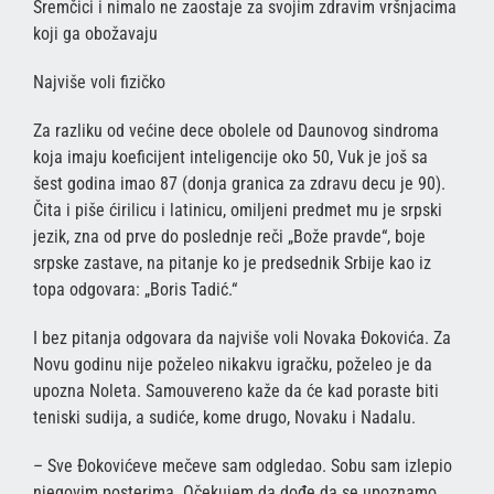
Sremčici i nimalo ne zaostaje za svojim zdravim vršnjacima
koji ga obožavaju
Najviše voli fizičko
Za razliku od većine dece obolele od Daunovog sindroma
koja imaju koeficijent inteligencije oko 50, Vuk je još sa
šest godina imao 87 (donja granica za zdravu decu je 90).
Čita i piše ćirilicu i latinicu, omiljeni predmet mu je srpski
jezik, zna od prve do poslednje reči „Bože pravde“, boje
srpske zastave, na pitanje ko je predsednik Srbije kao iz
topa odgovara: „Boris Tadić.“
I bez pitanja odgovara da najviše voli Novaka Đokovića. Za
Novu godinu nije poželeo nikakvu igračku, poželeo je da
upozna Noleta. Samouvereno kaže da će kad poraste biti
teniski sudija, a sudiće, kome drugo, Novaku i Nadalu.
– Sve Đokovićeve mečeve sam odgledao. Sobu sam izlepio
njegovim posterima. Očekujem da dođe da se upoznamo,