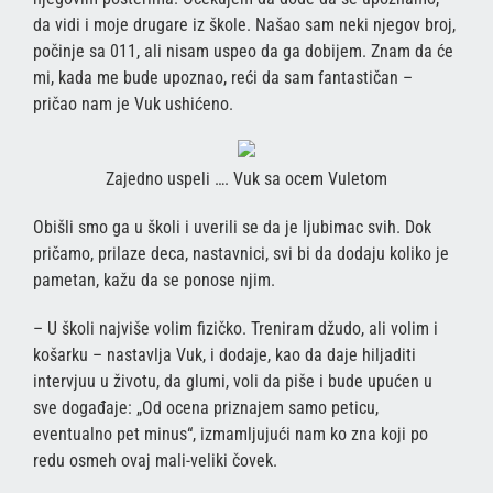
da vidi i moje drugare iz škole. Našao sam neki njegov broj,
počinje sa 011, ali nisam uspeo da ga dobijem. Znam da će
mi, kada me bude upoznao, reći da sam fantastičan –
pričao nam je Vuk ushićeno.
Zajedno uspeli …. Vuk sa ocem Vuletom
Obišli smo ga u školi i uverili se da je ljubimac svih. Dok
pričamo, prilaze deca, nastavnici, svi bi da dodaju koliko je
pametan, kažu da se ponose njim.
– U školi najviše volim fizičko. Treniram džudo, ali volim i
košarku – nastavlja Vuk, i dodaje, kao da daje hiljaditi
intervjuu u životu, da glumi, voli da piše i bude upućen u
sve događaje: „Od ocena priznajem samo peticu,
eventualno pet minus“, izmamljujući nam ko zna koji po
redu osmeh ovaj mali-veliki čovek.