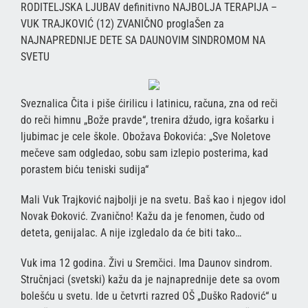
RODITELJSKA LJUBAV definitivno NAJBOLJA TERAPIJA –
VUK TRAJKOVIĆ (12) ZVANIČNO proglaŠen za
NAJNAPREDNIJE DETE SA DAUNOVIM SINDROMOM NA
SVETU
Sveznalica Čita i piše ćirilicu i latinicu, računa, zna od reči
do reči himnu „Bože pravde“, trenira džudo, igra košarku i
ljubimac je cele škole. Obožava Đokovića: „Sve Noletove
mečeve sam odgledao, sobu sam izlepio posterima, kad
porastem biću teniski sudija“
Mali Vuk Trajković najbolji je na svetu. Baš kao i njegov idol
Novak Đoković. Zvanično! Kažu da je fenomen, čudo od
deteta, genijalac. A nije izgledalo da će biti tako…
Vuk ima 12 godina. Živi u Sremčici. Ima Daunov sindrom.
Stručnjaci (svetski) kažu da je najnaprednije dete sa ovom
bolešću u svetu. Ide u četvrti razred OŠ „Duško Radović“ u