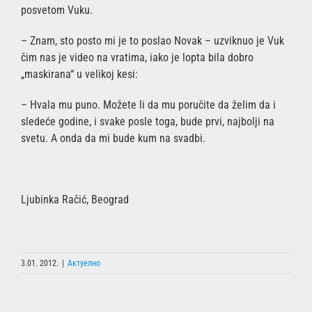
posvetom Vuku.
– Znam, sto posto mi je to poslao Novak – uzviknuo je Vuk
čim nas je video na vratima, iako je lopta bila dobro
„maskirana“ u velikoj kesi:
– Hvala mu puno. Možete li da mu poručite da želim da i
sledeće godine, i svake posle toga, bude prvi, najbolji na
svetu. A onda da mi bude kum na svadbi.
Ljubinka Račić, Beograd
3.01. 2012.
|
Актуелно