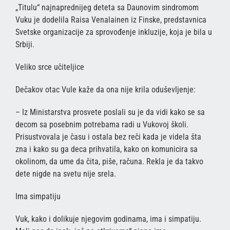
„Titulu“ najnaprednijeg deteta sa Daunovim sindromom
Vuku je dodelila Raisa Venalainen iz Finske, predstavnica
Svetske organizacije za sprovođenje inkluzije, koja je bila u
Srbiji.
Veliko srce učiteljice
Dečakov otac Vule kaže da ona nije krila oduševljenje:
– Iz Ministarstva prosvete poslali su je da vidi kako se sa
decom sa posebnim potrebama radi u Vukovoj školi.
Prisustvovala je času i ostala bez reči kada je videla šta
zna i kako su ga deca prihvatila, kako on komunicira sa
okolinom, da ume da čita, piše, računa. Rekla je da takvo
dete nigde na svetu nije srela.
Ima simpatiju
Vuk, kako i dolikuje njegovim godinama, ima i simpatiju.