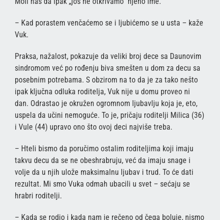
Moli nas da ipak „još ne otkrivamo“ njeno ime.
– Kad porastem venčaćemo se i ljubićemo se u usta – kaže
Vuk.
Praksa, nažalost, pokazuje da veliki broj dece sa Daunovim
sindromom već po rođenju biva smešten u dom za decu sa
posebnim potrebama. S obzirom na to da je za tako nešto
ipak ključna odluka roditelja, Vuk nije u domu proveo ni
dan. Odrastao je okružen ogromnom ljubavlju koja je, eto,
uspela da učini nemoguće. To je, pričaju roditelji Milica (36)
i Vule (44) upravo ono što ovoj deci najviše treba.
– Hteli bismo da poručimo ostalim roditeljima koji imaju
takvu decu da se ne obeshrabruju, već da imaju snage i
volje da u njih ulože maksimalnu ljubav i trud. To će dati
rezultat. Mi smo Vuka odmah ubacili u svet – sećaju se
hrabri roditelji.
– Kada se rodio i kada nam je rečeno od čega boluje, nismo