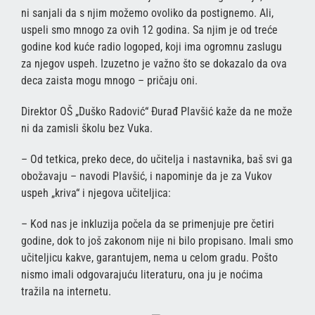
ni sanjali da s njim možemo ovoliko da postignemo. Ali,
uspeli smo mnogo za ovih 12 godina. Sa njim je od treće
godine kod kuće radio logoped, koji ima ogromnu zaslugu
za njegov uspeh. Izuzetno je važno što se dokazalo da ova
deca zaista mogu mnogo – pričaju oni.
Direktor OŠ „Duško Radović“ Đurađ Plavšić kaže da ne može
ni da zamisli školu bez Vuka.
– Od tetkica, preko dece, do učitelja i nastavnika, baš svi ga
obožavaju – navodi Plavšić, i napominje da je za Vukov
uspeh „kriva“ i njegova učiteljica:
– Kod nas je inkluzija počela da se primenjuje pre četiri
godine, dok to još zakonom nije ni bilo propisano. Imali smo
učiteljicu kakve, garantujem, nema u celom gradu. Pošto
nismo imali odgovarajuću literaturu, ona ju je noćima
tražila na internetu.