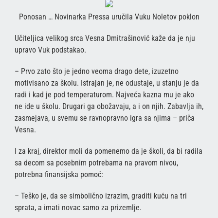
Ponosan … Novinarka Pressa uručila Vuku Noletov poklon
Učiteljica velikog srca Vesna Dmitrašinović kaže da je nju
upravo Vuk podstakao.
– Prvo zato što je jedno veoma drago dete, izuzetno
motivisano za školu. Istrajan je, ne odustaje, u stanju je da
radi i kad je pod temperaturom. Najveća kazna mu je ako
ne ide u školu. Drugari ga obožavaju, a i on njih. Zabavlja ih,
zasmejava, u svemu se ravnopravno igra sa njima – priča
Vesna.
I za kraj, direktor moli da pomenemo da je školi, da bi radila
sa decom sa posebnim potrebama na pravom nivou,
potrebna finansijska pomoć:
– Teško je, da se simbolično izrazim, graditi kuću na tri
sprata, a imati novac samo za prizemlje.