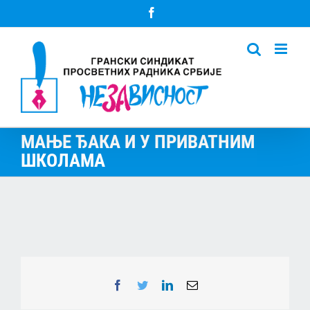
Skip
Facebook
to
content
МАЊЕ ЂАКА И У ПРИВАТНИМ
ШКОЛАМА
Facebook
Twitter
LinkedIn
Email