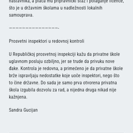
nastavnika, a plaća mu pripravnički staž i polaganje licence,
što je u državnim školama u nadležnosti lokalnih
samouprava.
———————————————-
Prosvetni inspektori u redovnoj kontroli
U Republičkoj prosvetnoj inspekciji kažu da privatne škole
uglavnom posluju ozbiljno, jer se trude da privuku nove
đake. Kontrola je redovna, a primećeno je da privatne škole
brže ispravljaju nedostatke koje uoče inspektori, nego što
to čine državne. Do sada je samo prva otvorena privatna
škola izgubila dozvolu za rad, a nijedna druga nikad nije
kažnjena.
Sandra Gucijan