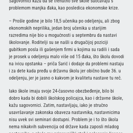
Sagovornici kažu da se trenutno sve škole suočavaju s
problemom manjka đaka, kao posledica ekonomske krize.
– Prošle godine je bilo 18,5 učenika po odeljenju, ali zbog
ekonomskih neprilika, jedan broj učenika u starijim
razredima nije bio u mogućnosti u septembru da nastavi
školovanje. Roditelji su se našli u drugačijoj poziciji
gubitkom posla ili gašenjem firmi u kojima su radili i sada
je prosek u odeljenju malo više od 15 đaka, što školu dovodi
na ivicu opstanka – priča Sarić i dodaje da problemi nastaju
i za dete kada pređu u državnu školu jer obično bude 36. u
odeljenju, jer je jasno o kakvom je kvalitetu nastave tu reč.
Iako škole imaju svoje 24-časovno obezbeđenje, bilo bi
dobro kada bi dobili školskog policajca, kao i državne škole,
kažu sagovornici. Zatim, nastavljaju, iako je stručno
usavršavanje zakonska obaveza nastavnika, nastavnicima
nisu uvek svi seminari dostupni. Problem je i to što škola
nema nikakvih subvencija od države kada zaposli mladog