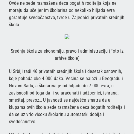
Ovde ne sede razmažena deca bogatih roditelja koja ne
moraju da uče jer im školarina od nekoliko hiljada evra
garantuje svedočanstvo, tvrde u Zajednici privatnih srednjih
škola
Srednja škola za ekonomiju, pravo i administraciju (Foto iz
arhive škole)
U Srbiji radi 46 privatnih srednjih škola i desetak osnovnih,
koje pohađa oko 4.000 đaka. Većina se nalazi u Beogradu i
Novom Sadu, a školarina je od hiljadu do 7.000 evra, u
zavisnosti od toga da li su uračunati i udžbenici, ishrana,
smeštaj, prevoz… U javnosti se najčešće smatra da u
klupama ovih škola sede razmažena deca bogatih roditelja i
da se uz vrlo visoku školarinu automatski dobija i
svedočanstvo.