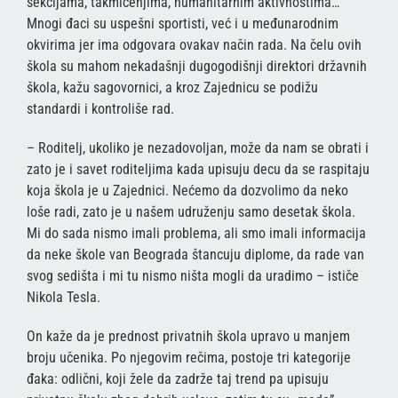
sekcijama, takmičenjima, humanitarnim aktivnostima…
Mnogi đaci su uspešni sportisti, već i u međunarodnim
okvirima jer ima odgovara ovakav način rada. Na čelu ovih
škola su mahom nekadašnji dugogodišnji direktori državnih
škola, kažu sagovornici, a kroz Zajednicu se podižu
standardi i kontroliše rad.
– Roditelj, ukoliko je nezadovoljan, može da nam se obrati i
zato je i savet roditeljima kada upisuju decu da se raspitaju
koja škola je u Zajednici. Nećemo da dozvolimo da neko
loše radi, zato je u našem udruženju samo desetak škola.
Mi do sada nismo imali problema, ali smo imali informacija
da neke škole van Beograda štancuju diplome, da rade van
svog sedišta i mi tu nismo ništa mogli da uradimo – ističe
Nikola Tesla.
On kaže da je prednost privatnih škola upravo u manjem
broju učenika. Po njegovim rečima, postoje tri kategorije
đaka: odlični, koji žele da zadrže taj trend pa upisuju