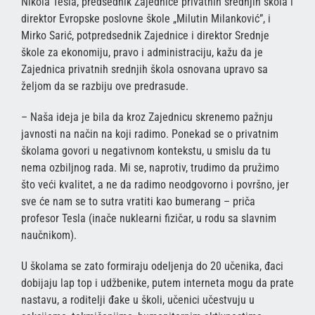
Nikola Tesla, predsednik Zajednice privatnih srednjih škola i
direktor Evropske poslovne škole „Milutin Milanković”, i
Mirko Sarić, potpredsednik Zajednice i direktor Srednje
škole za ekonomiju, pravo i administraciju, kažu da je
Zajednica privatnih srednjih škola osnovana upravo sa
željom da se razbiju ove predrasude.
– Naša ideja je bila da kroz Zajednicu skrenemo pažnju
javnosti na način na koji radimo. Ponekad se o privatnim
školama govori u negativnom kontekstu, u smislu da tu
nema ozbiljnog rada. Mi se, naprotiv, trudimo da pružimo
što veći kvalitet, a ne da radimo neodgovorno i površno, jer
sve će nam se to sutra vratiti kao bumerang – priča
profesor Tesla (inače nuklearni fizičar, u rodu sa slavnim
naučnikom).
U školama se zato formiraju odeljenja do 20 učenika, đaci
dobijaju lap top i udžbenike, putem interneta mogu da prate
nastavu, a roditelji đake u školi, učenici učestvuju u