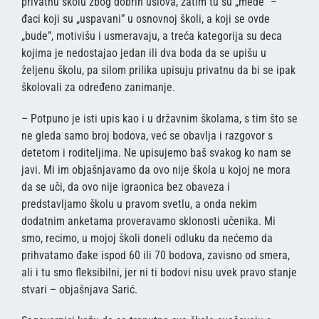
privatnu školu zbog dobrih uslova, zatim tu su „mede” –
đaci koji su „uspavani” u osnovnoj školi, a koji se ovde
„bude”, motivišu i usmeravaju, a treća kategorija su deca
kojima je nedostajao jedan ili dva boda da se upišu u
željenu školu, pa silom prilika upisuju privatnu da bi se ipak
školovali za određeno zanimanje.
– Potpuno je isti upis kao i u državnim školama, s tim što se
ne gleda samo broj bodova, već se obavlja i razgovor s
detetom i roditeljima. Ne upisujemo baš svakog ko nam se
javi. Mi im objašnjavamo da ovo nije škola u kojoj ne mora
da se uči, da ovo nije igraonica bez obaveza i
predstavljamo školu u pravom svetlu, a onda nekim
dodatnim anketama proveravamo sklonosti učenika. Mi
smo, recimo, u mojoj školi doneli odluku da nećemo da
prihvatamo đake ispod 60 ili 70 bodova, zavisno od smera,
ali i tu smo fleksibilni, jer ni ti bodovi nisu uvek pravo stanje
stvari – objašnjava Sarić.