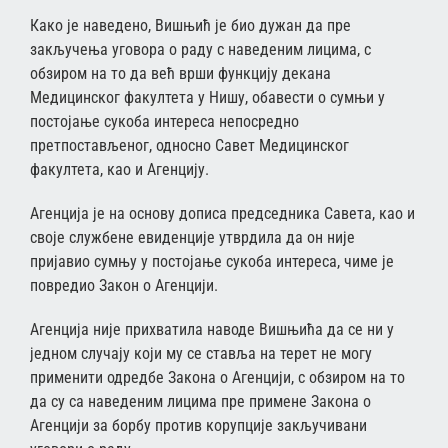
Како је наведено, Вишњић је био дужан да пре
закључења уговора о раду с наведеним лицима, с
обзиром на то да већ врши функцију декана
Медицинског факултета у Нишу, обавести о сумњи у
постојање сукоба интереса непосредно
претпостављеног, односно Савет Медицинског
факултета, као и Агенцију.
Агенција је на основу дописа председника Савета, као и
своје службене евиденције утврдила да он није
пријавио сумњу у постојање сукоба интереса, чиме је
повредио Закон о Агенцији.
Агенција није прихватила наводе Вишњића да се ни у
једном случају који му се ставља на терет не могу
применити одредбе Закона о Агенцији, с обзиром на то
да су са наведеним лицима пре примене Закона о
Агенцији за борбу против корупције закључивани