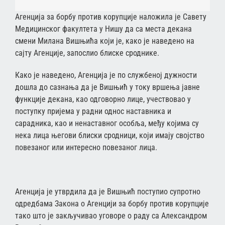
Агенција за борбу против корупције наложила је Савету
Медицинског факултета у Нишу да са места декана
смени Милана Вишњића који је, како је наведено на
сајту Агенције, запослио блиске сроднике.
Како је наведено, Агенција је по службеној дужности
дошла до сазнања да је Вишњић у току вршења јавне
функције декана, као одговорно лице, учествовао у
поступку пријема у радни однос наставника и
сарадника, као и ненаставног особља, међу којима су
нека лица његови блиски сродници, који имају својство
повезаног или интересно повезаног лица.
Агенција је утврдила да је Вишњић поступио супротно
одредбама Закона о Агенцији за борбу против корупције
тако што је закључивао уговоре о раду са Александром