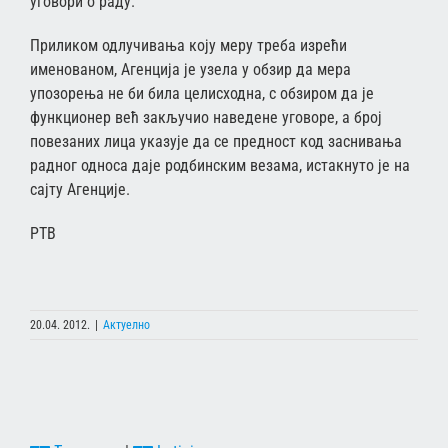
уговори о раду.
Приликом одлучивања коју меру треба изрећи
именованом, Агенција је узела у обзир да мера
упозорења не би била целисходна, с обзиром да је
функционер већ закључио наведене уговоре, а број
повезаних лица указује да се предност код заснивања
радног односа даје родбинским везама, истакнуто је на
сајту Агенције.
РТВ
20.04. 2012.
|
Актуелно