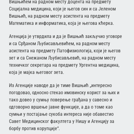
Вишњићем на радном месту доцента на предмету
Социјална медицина, који је његов син и са Јеленом
Вишњић, на радном месту асистента на предмету
Математика и информатика, која је његова кћерка.
Агенција је утврдила и да је Вишњић закључио уговоре
и са Срђаном Љубисављевићем, на радном месту
асистента на предмету Патофизиологија, који је његов
зет и са Снежаном Љубисављевић, на радном месту
техничког секретара на предмету Ургентна медицина,
која је мајка његовог зета.
Из Агенције наводе да је тиме Вишњић „интересно
погодовао, односно стекао имовинску корист за њих и
тако довео у сумњу поверење грађана у савесно и
одговорно вршење јавне функције, а да о томе као
сумњи у постајање сукоба интереса није обавестио
Савет Медицинског факултета у Нишу и Агенцију за
борбу против корупције“.