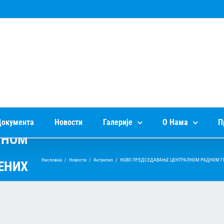
окумента
Новости
Галерије
О Нама
П
ЛНОМ
Насловна
/
Новости
/
Актуелно
/
НОВО ПРЕДСЕДАВАЊЕ ЦЕНТРАЛНОМ РАДНОМ Г
ЕНИХ