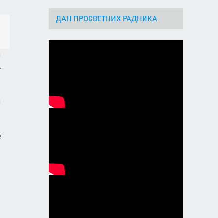
ДАН ПРОСВЕТНИХ РАДНИКА
dIn
Email
м
.
м
е
а