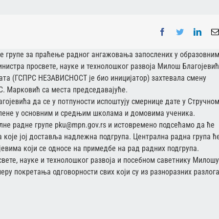
Facebook
Twitter
Linke
не групе за праћење радног ангажовања запослених у образовни
инистра просвете, науке и технолошког развоја Милош Благојевић
ата (ГСПРС НЕЗАВИСНОСТ је био иницијатор) захтевала смену
. Марковић са места председавајуће.
ојевића да се у потпуности испоштују смернице дате у Стручно
послене у основним и средњим школама и домовима ученика.
лне радне групе pku@mpn.gov.rs и истовремено подсећамо да ће
 које јој доставља надлежна подгрупа. Централна радна група ћ
јевима који се односе на примедбе на рад радних подгрупа.
вете, науке и технолошког развоја и посебном саветнику Милошу
меру покретања одговорности свих који су из разноразних разлог