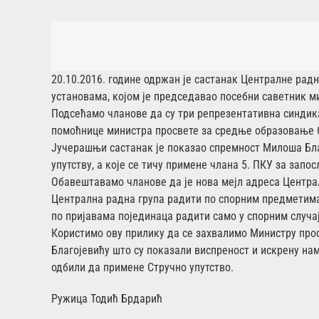
20.10.2016. године одржан је састанак Централне рад
установама, којом је председавао посебни саветник м
Подсећамо чланове да су три репрезентативна синдик
помоћнице министра просвете за средње образовање С
Јучерашњи састанак је показао спремност Милоша Благ
упутству, а које се тичу примене члана 5. ПКУ за за
Обавештавамо чланове да је нова мејл адреса Центра
Централна радна група радити по спорним предметима
по пријавама појединаца радити само у спорним случа
Користимо ову прилику да се захвалимо Министру прос
Благојевићу што су показали виспреност и искрену на
одбили да примене Стручно упутство.
Ружица Тодић Брдарић