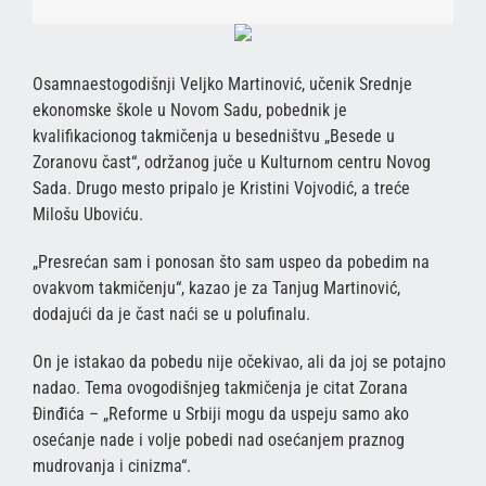
Osamnaestogodišnji Veljko Martinović, učenik Srednje
ekonomske škole u Novom Sadu, pobednik je
kvalifikacionog takmičenja u besedništvu „Besede u
Zoranovu čast“, održanog juče u Kulturnom centru Novog
Sada. Drugo mesto pripalo je Kristini Vojvodić, a treće
Milošu Uboviću.
„Presrećan sam i ponosan što sam uspeo da pobedim na
ovakvom takmičenju“, kazao je za Tanjug Martinović,
dodajući da je čast naći se u polufinalu.
On je istakao da pobedu nije očekivao, ali da joj se potajno
nadao. Tema ovogodišnjeg takmičenja je citat Zorana
Đinđića – „Reforme u Srbiji mogu da uspeju samo ako
osećanje nade i volje pobedi nad osećanjem praznog
mudrovanja i cinizma“.