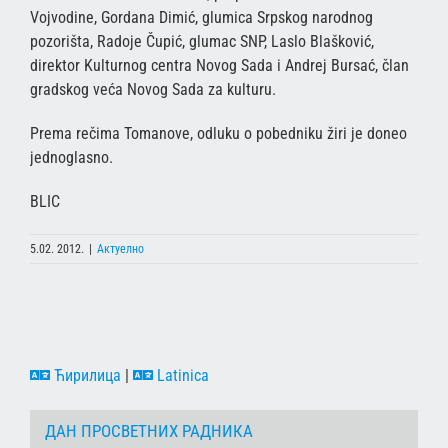
Vojvodine, Gordana Dimić, glumica Srpskog narodnog
pozorišta, Radoje Čupić, glumac SNP, Laslo Blašković,
direktor Kulturnog centra Novog Sada i Andrej Bursać, član
gradskog veća Novog Sada za kulturu.
Prema rečima Tomanove, odluku o pobedniku žiri je doneo
jednoglasno.
BLIC
5.02. 2012.
|
Актуелно
Ћирилица
|
Latinica
ДАН ПРОСВЕТНИХ РАДНИКА