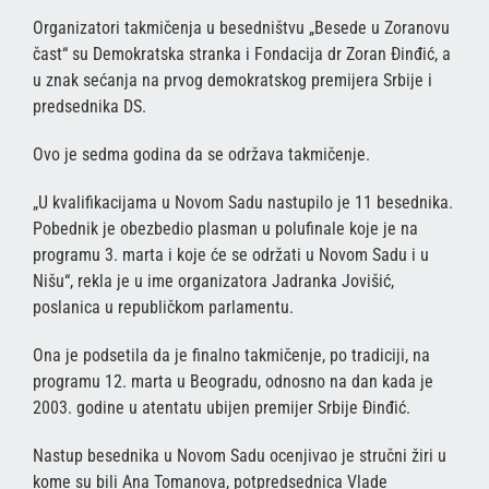
Organizatori takmičenja u besedništvu „Besede u Zoranovu
čast“ su Demokratska stranka i Fondacija dr Zoran Đinđić, a
u znak sećanja na prvog demokratskog premijera Srbije i
predsednika DS.
Ovo je sedma godina da se održava takmičenje.
„U kvalifikacijama u Novom Sadu nastupilo je 11 besednika.
Pobednik je obezbedio plasman u polufinale koje je na
programu 3. marta i koje će se održati u Novom Sadu i u
Nišu“, rekla je u ime organizatora Jadranka Jovišić,
poslanica u republičkom parlamentu.
Ona je podsetila da je finalno takmičenje, po tradiciji, na
programu 12. marta u Beogradu, odnosno na dan kada je
2003. godine u atentatu ubijen premijer Srbije Đinđić.
Nastup besednika u Novom Sadu ocenjivao je stručni žiri u
kome su bili Ana Tomanova, potpredsednica Vlade