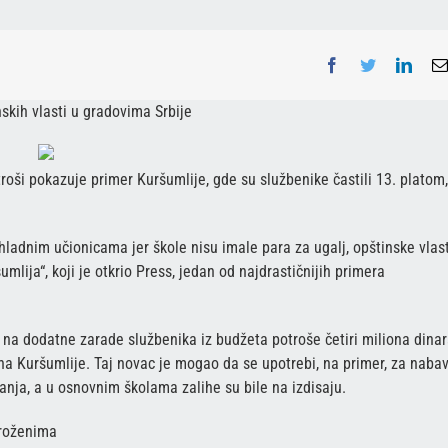
Facebook
Twitter
Linke
skih vlasti u gradovima Srbije
roši pokazuje primer Kuršumlije, gde su službenike častili 13. platom,
hladnim učionicama jer škole nisu imale para za ugalj, opštinske vlast
mlija“, koji je otkrio Press, jedan od najdrastičnijih primera
 na dodatne zarade službenika iz budžeta potroše četiri miliona dina
na Kuršumlije. Taj novac je mogao da se upotrebi, na primer, za naba
janja, a u osnovnim školama zalihe su bile na izdisaju.
groženima