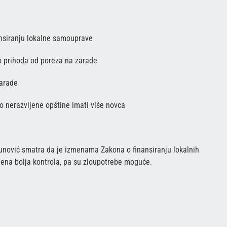
ansiranju lokalne samouprave
o prihoda od poreza na zarade
zarade
o nerazvijene opštine imati više novca
unović smatra da je izmenama Zakona o finansiranju lokalnih
jena bolja kontrola, pa su zloupotrebe moguće.