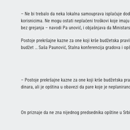
– Ne bi trebalo da neka lokalna samouprava isplaćuje dod
korisnicima. Ne mogu ostati neplaćeni troškovi koje imaju 
bez grejanja – navodi Pa unović, i objašnjava da Ministarst
Postoje prekršajne kazne za one koji krše budžetska pravil
budžet … Saša Paunović, Stalna konferencija gradova i op
– Postoje prekršajne kazne za one koji krše budžetska pra
dinara, ali je opština u obavezi da pare koje je neplaniran
On priznaje da ne zna nijednog predsednika opštine u Srbij