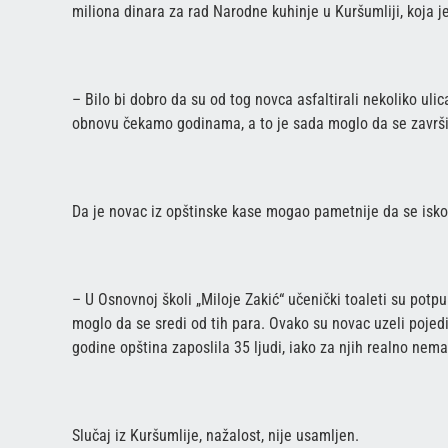
miliona dinara za rad Narodne kuhinje u Kuršumliji, koja j
– Bilo bi dobro da su od tog novca asfaltirali nekoliko uli
obnovu čekamo godinama, a to je sada moglo da se završi 
Da je novac iz opštinske kase mogao pametnije da se iskori
– U Osnovnoj školi „Miloje Zakić“ učenički toaleti su potpu
moglo da se sredi od tih para. Ovako su novac uzeli pojedi
godine opština zaposlila 35 ljudi, iako za njih realno nema
Slučaj iz Kuršumlije, nažalost, nije usamljen.