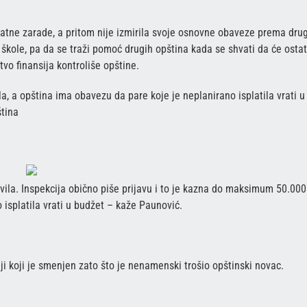
atne zarade, a pritom nije izmirila svoje osnovne obaveze prema dru
škole, pa da se traži pomoć drugih opština kada se shvati da će ostat
vo finansija kontroliše opštine.
a, a opština ima obavezu da pare koje je neplanirano isplatila vrati u
ština
vila. Inspekcija obično piše prijavu i to je kazna do maksimum 50.000
o isplatila vrati u budžet – kaže Paunović.
i koji je smenjen zato što je nenamenski trošio opštinski novac.