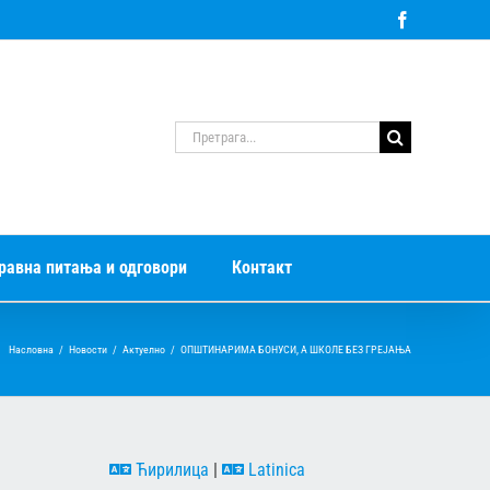
Facebook
Претрага
за:
равна питања и одговори
Контакт
Насловна
/
Новости
/
Актуелно
/
OПШТИНАРИМА БОНУСИ, А ШКОЛЕ БЕЗ ГРЕЈАЊА
Ћирилица
|
Latinica