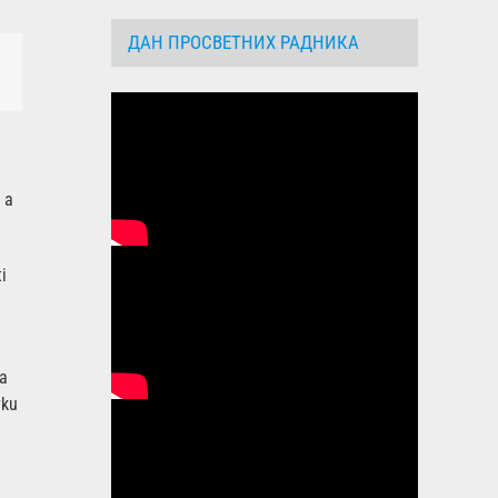
ДАН ПРОСВЕТНИХ РАДНИКА
dIn
Email
 a
i
ra
vku