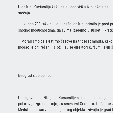
U opštini Kuršumlija kažu da su deo viška iz budžeta dali
stečaju.
– Ukupno 700 takvih ljudi u našoj opštini primilo je pred 
shodno mogućnostima, da svima izađemo u susret – kratko s
– Morali smo da skratimo časove na trideset minuta, kako 
mogao je biti rešen – složili su se direktori kuršumlijskih 
Beograd slao pomoć
U razgovoru sa žiteljima Kuršumlije saznali smo i da je n
potkrovlja zgrade u kojoj su smešteni Crveni krst i Centar z
Međutim, novac za sanaciju ovog objekta izdvojio je grad B