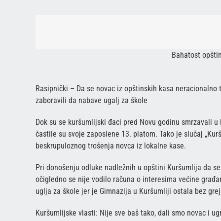
Bahatost opštin
Rasipnički – Da se novac iz opštinskih kasa neracionalno t
zaboravili da nabave ugalj za škole
Dok su se kuršumlijski đaci pred Novu godinu smrzavali u 
častile su svoje zaposlene 13. platom. Tako je slučaj „Kuršu
beskrupuloznog trošenja novca iz lokalne kase.
Pri donošenju odluke nadležnih u opštini Kuršumlija da se
očigledno se nije vodilo računa o interesima većine građa
uglja za škole jer je Gimnazija u Kuršumliji ostala bez gre
Kuršumlijske vlasti: Nije sve baš tako, dali smo novac i u