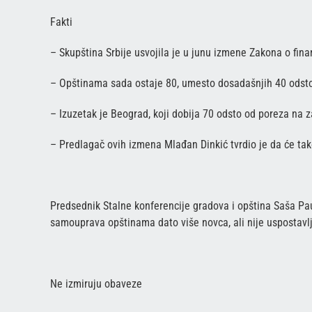
Fakti
– Skupština Srbije usvojila je u junu izmene Zakona o fin
– Opštinama sada ostaje 80, umesto dosadašnjih 40 odst
– Izuzetak je Beograd, koji dobija 70 odsto od poreza na 
– Predlagač ovih izmena Mlađan Dinkić tvrdio je da će tak
Predsednik Stalne konferencije gradova i opština Saša Pa
samouprava opštinama dato više novca, ali nije uspostavl
Ne izmiruju obaveze