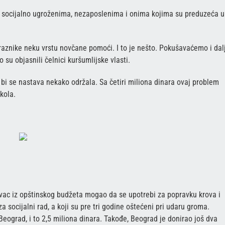
 i socijalno ugroženima, nezaposlenima i onima kojima su preduzeća u
praznike neku vrstu novčane pomoći. I to je nešto. Pokušavaćemo i dal
u objasnili čelnici kuršumlijske vlasti.
bi se nastava nekako održala. Sa četiri miliona dinara ovaj problem
škola.
ovac iz opštinskog budžeta mogao da se upotrebi za popravku krova i
a socijalni rad, a koji su pre tri godine oštećeni pri udaru groma.
eograd, i to 2,5 miliona dinara. Takođe, Beograd je donirao još dva