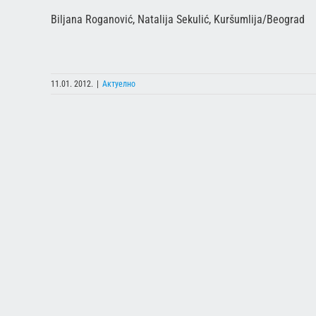
Biljana Roganović, Natalija Sekulić, Kuršumlija/Beograd
11.01. 2012.
|
Актуелно