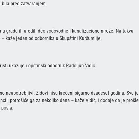
e bila pred zatvaranjem.
ca u gradu ili uredili deo vodovodne i kanalizacione mreže. Na takvu
– kaže jedan od odbornika u Skupštini Kuršumlije.
sti ukazuje i opštinski odbornik Radoljub Vidić.
no neupotrebljivi. Zidovi nisu krečeni sigurno dvadeset godina. Sve je
nci i potrošiće ga za nekoliko dana – kaže Vidić, i dodaje da je prošle
 posla.