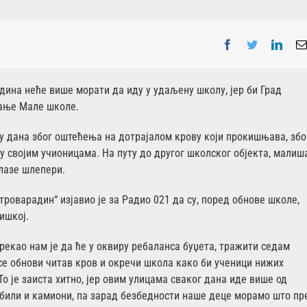
Facebook
Twitter
Linke
ина неће више морати да иду у удаљену школу, јер би Град
рање Мале школе.
у дана због оштећења на дотрајалом крову који прокишњава, збо
у својим учионицама. На путу до другог школског објекта, малиш
олазе шлепери.
оварадин“ изјавио је за Радио 021 да су, поред обнове школе,
ишкој.
екао нам је да ће у оквиру ребаланса буџета, тражити седам
 се обнови читав кров и окречи школа како би ученици нижих
 То је заиста хитно, јер овим улицама сваког дана иде више од
обили и камиони, па зарад безбедности наше деце морамо што пр