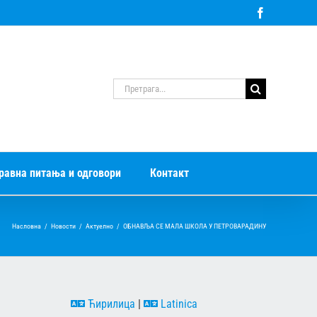
Facebook
Претрага
за:
равна питања и одговори
Контакт
Насловна
/
Новости
/
Актуелно
/
ОБНАВЉА СЕ МАЛА ШКОЛА У ПЕТРОВАРАДИНУ
Ћирилица
|
Latinica