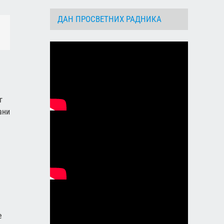
ДАН ПРОСВЕТНИХ РАДНИКА
dIn
Email
г
ани
е