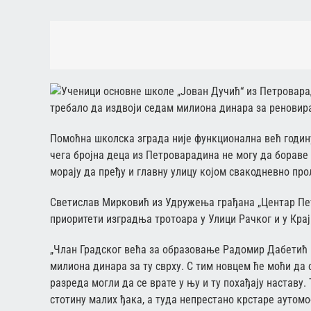
Ученици основне школе „Јован Дучић“ из Петроварад
требало да издвоји седам милиона динара за ренови
Помоћна школска зграда није функционална већ годин
чега бројна деца из Петроварадина не могу да бораве 
морају да пређу и главну улицу којом свакодневно пр
Светислав Мирковић из Удружења грађана „Центар Петр
приоритети изградња тротоара у Улици Рачког и у Крај
„Члан Градског већа за образовање Радомир Дабетић р
милиона динара за ту сврху. С тим новцем ће моћи да
разреда могли да се врате у њу и ту похађају наставу.
стотину малих ђака, а туда непрестано крстаре аутом