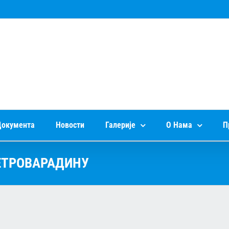
окумента
Новости
Галерије
О Нама
П
ЕТРОВАРАДИНУ