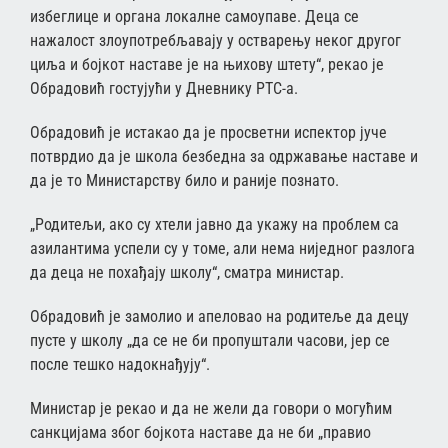
избеглице и органа локалне самоупаве. Деца се
нажалост злоупотребљавају у остварењу неког другог
циља и бојкот наставе је на њихову штету“, рекао је
Обрадовић гостујући у Дневнику РТС-а.
Обрадовић је истакао да је просветни испектор јуче
потврдио да је школа безбедна за одржавање наставе и
да је то Министарству било и раније познато.
„Родитељи, ако су хтели јавно да укажу на проблем са
азилантима успели су у томе, али нема ниједног разлога
да деца не похађају школу“, сматра министар.
Обрадовић је замолио и апеловао на родитеље да децу
пусте у школу „да се не би пропуштали часови, јер се
после тешко надокнађују“.
Министар је рекао и да не жели да говори о могућим
санкцијама због бојкота наставе да не би „правио