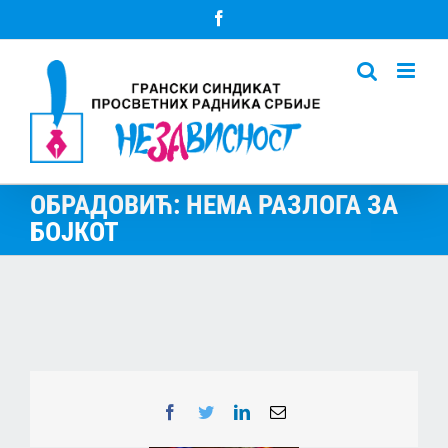
Skip
Facebook
to
content
ОБРАДОВИЋ: НЕМА РАЗЛОГА ЗА
БОЈКОТ
Facebook
Twitter
LinkedIn
Email