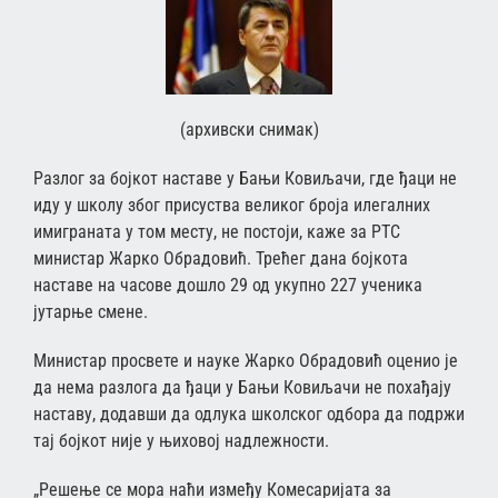
(архивски снимак)
Разлог за бојкот наставе у Бањи Ковиљачи, где ђаци не
иду у школу због присуства великог броја илегалних
имиграната у том месту, не постоји, каже за РТС
министар Жарко Обрадовић. Трећег дана бојкота
наставе на часове дошло 29 од укупно 227 ученика
јутарње смене.
Министар просвете и науке Жарко Обрадовић оценио је
да нема разлога да ђаци у Бањи Ковиљачи не похађају
наставу, додавши да одлука школског одбора да подржи
тај бојкот није у њиховој надлежности.
„Решење се мора наћи између Комесаријата за