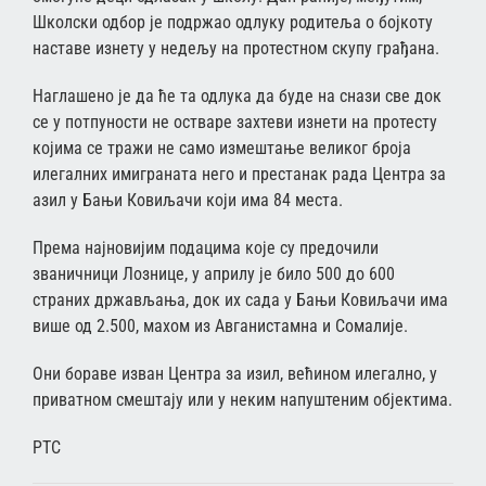
Школски одбор је подржао одлуку родитеља о бојкоту
наставе изнету у недељу на протестном скупу грађана.
Наглашено је да ће та одлука да буде на снази све док
се у потпуности не остваре захтеви изнети на протесту
којима се тражи не само измештање великог броја
илегалних имиграната него и престанак рада Центра за
азил у Бањи Ковиљачи који има 84 места.
Према најновијим подацима које су предочили
званичници Лознице, у априлу је било 500 до 600
страних држављања, док их сада у Бањи Ковиљачи има
више од 2.500, махом из Авганистамна и Сомалије.
Они бораве изван Центра за изил, већином илегално, у
приватном смештају или у неким напуштеним објектима.
РТС