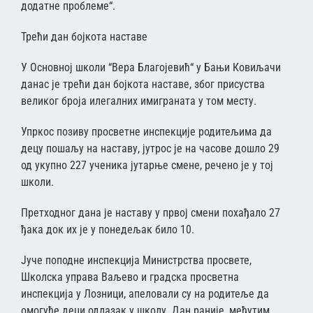
додатне проблеме“.
Трећи дан бојкота наставе
У Основној школи “Вера Благојевић“ у Бањи Ковиљачи
данас је трећи дан бојкота наставе, због присуства
великог броја илегалних имиграната у том месту.
Упркос позиву просветне инспекције родитељима да
децу пошаљу на наставу, јутрос је на часове дошло 29
од укупно 227 ученика јутарње смене, речено је у тој
школи.
Претходног дана је наставу у првој смени похађало 27
ђака док их је у понедељак било 10.
Јуче поподне инспекција Министрства просвете,
Школска управа Ваљево и градска просветна
инспекција у Лозници, апеловали су на родитеље да
омогуће деци одлазак у школу. Дан раније, међутим,