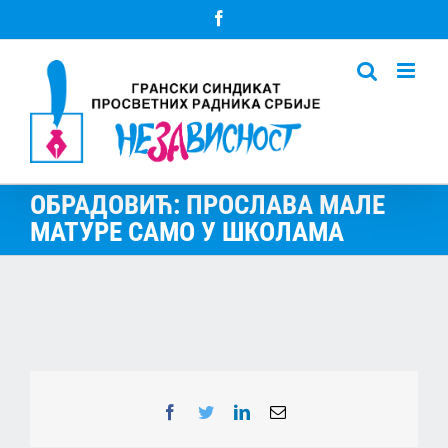
Skip
Facebook
to
content
ОБРАДОВИЋ: ПРОСЛАВА МАЛЕ
МАТУРЕ САМО У ШКОЛАМА
Facebook
Twitter
LinkedIn
Email