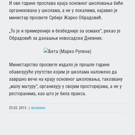
И ове године прослава краја основног школовања биће
организована у школама, а не у локалима, најавио је
министар просвете Србије Жарко Обрадовић.
„То је и примереније и безбедније за осмаке“, рекао је
Обрадовић за данашњи новосадски Дневник.
Министарство просвете издало је прошле године
обавезујуће упутство којим је школама наложено да
завршно вече на крају основног школовања, такозвану
„малу матуру“, организују у својим просторијама, а не у
ресторанима, као што је била пракса.
25.03. 2013.
|
Актуелно