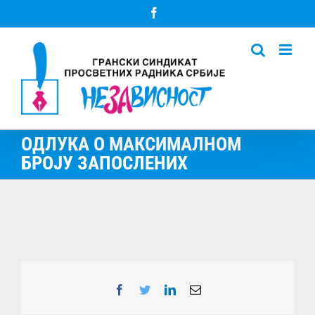
Skip
Facebook
to
content
ОДЛУКА О МАКСИМАЛНОМ
БРОЈУ ЗАПОСЛЕНИХ
Facebook
Twitter
LinkedIn
Email