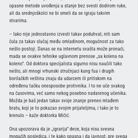
opasne metode uvođenja u stanje bez svesti dodirom ruke,
ali da srednjoškolci ne bi smeli da se igraju takvim
stvarima.
– Iako nije jednostavno izvesti takav poduhvat, niti sam
čula za takav slučaj među omladinom, mogućnost za tako
nešto postoji. Danas se na internetu svašta može pronaći,
mada se ovakve tehnike uglavnom prenose „sa kolena na
koleno“. Od doktora specijalista sigurno nisu naučili tako
nešto, ali mnogi vrhunski stručnjaci kung fua i drugih
borilačkih veština znaju da udarcem ili pritiskom na
određenu tačku onesposobe protivnika. I to ne uče svakog
na časovima, već samo nekog posebno nadarenog učenika.
Možda je baš jedan takav svoje znanje preneo mlađem
bratu, koji je to pokazao svojim prijateljima, i tako je to
krenulo – kaže doktorka Mičić.
Ona upozorava da je „igrarija“ dece, koja nisu svesna
mogućih posledica, i te kako opasna i da javnost, pre svega