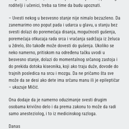
roditelji i učenici, treba sa time da budu upoznati.
– Uvesti nekog u besvesno stanje nije nimalo bezazleno. Da
zanemarimo ono poput pada i udarca u glavu, u stanju bez
svesti dolazi do poremećaja disanja, mogućnosti gušenja,
poremećaja otkucaja rada srca i vraćanja sadržaja iz želuca
u ždrelo, što takođe može dovesti do gušenja. Ukoliko se
neko namerno, pritiskom na određenu tačku uvodi u
besvesno stanje, dolazi do momentalnog srčanog zastoja i
do prekida dotoka kiseonika, koji ako traju duže, dovode do
trajnih posledica na srcu i mozgu. Da ne pričamo šta sve
može da se desi ako dete ima srčanu manu ili je epileptičar
– ukazuje Mičić.
Ona dodaje da je namerno oduzimanje svesti drugim
osobama krivično delo i da prema zakonu to može da radi
samo anesteziolog, i to iz medicinskog razloga.
Danas