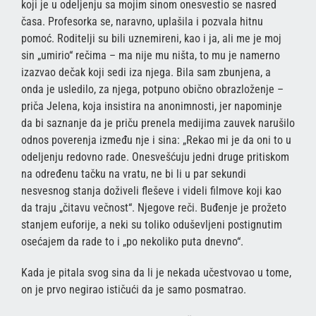
koji je u odeljenju sa mojim sinom onesvestio se nasred
časa. Profesorka se, naravno, uplašila i pozvala hitnu
pomoć. Roditelji su bili uznemireni, kao i ja, ali me je moj
sin „umirio“ rečima – ma nije mu ništa, to mu je namerno
izazvao dečak koji sedi iza njega. Bila sam zbunjena, a
onda je usledilo, za njega, potpuno obično obrazloženje –
priča Jelena, koja insistira na anonimnosti, jer napominje
da bi saznanje da je priču prenela medijima zauvek narušilo
odnos poverenja između nje i sina: „Rekao mi je da oni to u
odeljenju redovno rade. Onesvešćuju jedni druge pritiskom
na određenu tačku na vratu, ne bi li u par sekundi
nesvesnog stanja doživeli fleševe i videli filmove koji kao
da traju „čitavu večnost“. Njegove reči. Buđenje je prožeto
stanjem euforije, a neki su toliko oduševljeni postignutim
osećajem da rade to i „po nekoliko puta dnevno“.
Kada je pitala svog sina da li je nekada učestvovao u tome,
on je prvo negirao ističući da je samo posmatrao.