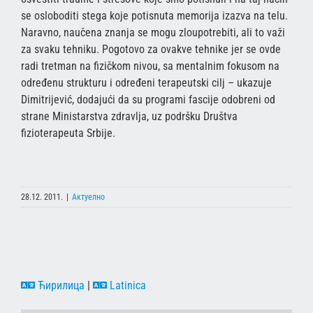
se osloboditi stega koje potisnuta memorija izazva na telu.
Naravno, naučena znanja se mogu zloupotrebiti, ali to važi
za svaku tehniku. Pogotovo za ovakve tehnike jer se ovde
radi tretman na fizičkom nivou, sa mentalnim fokusom na
određenu strukturu i određeni terapeutski cilj – ukazuje
Dimitrijević, dodajući da su programi fascije odobreni od
strane Ministarstva zdravlja, uz podršku Društva
fizioterapeuta Srbije.
28.12. 2011.
|
Актуелно
Ћирилица
|
Latinica