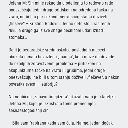
Jelena M: Sin mi je rekao da u odeljenju to redovno rade –
onesvešćuju jedni druge pritiskom na određenu tačku na
vratu, ne bi li u par sekundi nesvesnog stanja doživeli
„fleševe“ – Kristina Radović: Jedno dete stoji, raširenih
ruku, a drugo ga iz sve snage pesnicom udari iznad
stomaka…
Da li je beogradske srednjoškolce poslednjih meseci
obuzela nimalo bezazlena „manija“, koja može da dovede
do ozbiljnih zdravstvenih problema – pritiskom na
akupunkturne tačke na vratu ili grudima, jedni druge
onesvešćuju, ne bi li u tom stanju doživeli „fleševe“, a nakon
povratka svesti – euforiju?
Na neobičnu „zabavu tinejdžera“ ukazala nam je čitateljka
Jelena M., kojoj je iskustva o tome preneo njen
šesnaestogodišnji sin.
– Bila sam frapirana kada sam čula. Naime, jedan dečak,