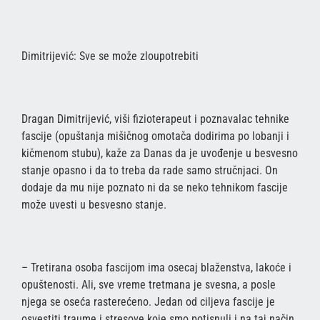
Dimitrijević: Sve se može zloupotrebiti
Dragan Dimitrijević, viši fizioterapeut i poznavalac tehnike
fascije (opuštanja mišičnog omotača dodirima po lobanji i
kičmenom stubu), kaže za Danas da je uvođenje u besvesno
stanje opasno i da to treba da rade samo stručnjaci. On
dodaje da mu nije poznato ni da se neko tehnikom fascije
može uvesti u besvesno stanje.
– Tretirana osoba fascijom ima osecaj blaženstva, lakoće i
opuštenosti. Ali, sve vreme tretmana je svesna, a posle
njega se oseća rasterećeno. Jedan od ciljeva fascije je
osvestiti traume i stresove koje smo potisnuli i na taj način