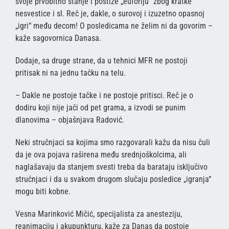
svoje prvobitno stanje i postiže „euforiju“ zbog kratke
nesvestice i sl. Reč je, dakle, o surovoj i izuzetno opasnoj
„igri“ među decom! O posledicama ne želim ni da govorim –
kaže sagovornica Danasa.
Dodaje, sa druge strane, da u tehnici MFR ne postoji
pritisak ni na jednu tačku na telu.
– Dakle ne postoje tačke i ne postoje pritisci. Reč je o
dodiru koji nije jači od pet grama, a izvodi se punim
dlanovima – objašnjava Radović.
Neki stručnjaci sa kojima smo razgovarali kažu da nisu čuli
da je ova pojava raširena među srednjoškolcima, ali
naglašavaju da stanjem svesti treba da barataju isključivo
stručnjaci i da u svakom drugom slučaju posledice „igranja“
mogu biti kobne.
Vesna Marinković Mičić, specijalista za anesteziju,
reanimaciju i akupunkturu, kaže za Danas da postoje