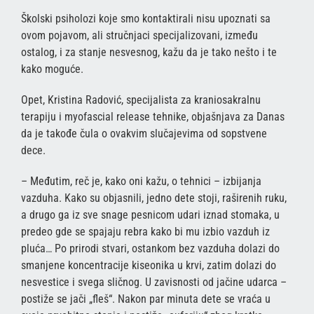
Školski psiholozi koje smo kontaktirali nisu upoznati sa
ovom pojavom, ali stručnjaci specijalizovani, između
ostalog, i za stanje nesvesnog, kažu da je tako nešto i te
kako moguće.
Opet, Kristina Radović, specijalista za kraniosakralnu
terapiju i myofascial release tehnike, objašnjava za Danas
da je takođe čula o ovakvim slučajevima od sopstvene
dece.
– Međutim, reč je, kako oni kažu, o tehnici – izbijanja
vazduha. Kako su objasnili, jedno dete stoji, raširenih ruku,
a drugo ga iz sve snage pesnicom udari iznad stomaka, u
predeo gde se spajaju rebra kako bi mu izbio vazduh iz
pluća… Po prirodi stvari, ostankom bez vazduha dolazi do
smanjene koncentracije kiseonika u krvi, zatim dolazi do
nesvestice i svega sličnog. U zavisnosti od jačine udarca –
postiže se jači „fleš“. Nakon par minuta dete se vraća u