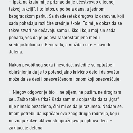
– Ipak, na kraju mi je priznao da je učestvovao u jednoj
takvoj „akciji“. I to letos, u po bela dana, u jednom
beogradskom parku. Sa dvadesetak drugova iz osnovne, koji
sada pohađaju različite srednje škole. To mi je dokaz da se
takve stvari ne dešavaju samo u školi koju moj sin sada
pohađa, već da je pojava rasprostranjena među
srednjoškolcima u Beogradu, a možda i šire – navodi
Jelena.
Nakon prvobitnog šoka i neverice, usledile su optužbe i
objašnjenja da je to potencijalno krivično delo i da svašta
može da se desi i onesvešćenom i onom koji onesvešćuje.
– Njegov odgovor je bio – ne pijem, ne pušim, ne drogiram
se… Zašto tolika frka? Kada sam mu objasnila da ta „igra“
nije nimalo bezazlena, čini mi se da je razumeo. Nadam se.
Imam potrebu da ispričam ovo zbog drugih roditelja, koji i
ne znaju kakve aktivnosti upražnjavaju njihova deca –
zaključuje Jelena.