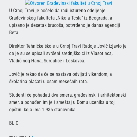
U Crnoj Travi je počelo da radi istureno odeljenje
Građevinskog fakulteta „Nikola Tesla“ iz Beograda, a
upisano je desetak brucoša, potvrđeno je danas agenciji
Beta.
Direktor Tehničke škole u Crnoj Travi Radoje Jović izjavio je
da je su se upisali svršeni srednjškolci iz Vlasotinca,
Vladičinog Hana, Surdulice i Leskovca.
Jović je rekao da će se nastava odvijati vikendom, a
školarina plaćati u osam mesečnih rata.
Studenti će pohađati dva smera, građevinski i arhitektonski
smer, a ponuđen im je i smeštaj u Domu ucenika u toj
opštini koja ima 1.936 stanovnika.
BLIC