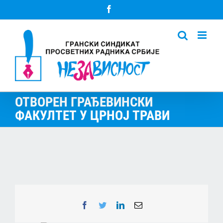
Skip
Facebook
to
content
ОТВОРЕН ГРАЂЕВИНСКИ
ФАКУЛТЕТ У ЦРНОЈ ТРАВИ
Facebook
Twitter
LinkedIn
Email