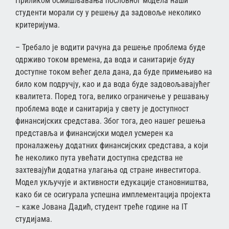
Приликом осмишљавања пословног модела наши
студенти морали су у решењу да задовоље неколико
критеријума.
– Требало је водити рачуна да решење проблема буде
одрживо током времена, да вода и санитарије буду
доступне током већег дела дана, да буде примењиво на
било ком подручју, као и да вода буде задовољавајућег
квалитета. Поред тога, велико ограничење у решавању
проблема воде и санитарија у свету је доступност
финансијских средстава. Због тога, део нашег решења
представља и финансијски модел усмерен ка
проналажењу додатних финансијских средстава, а који
ће неколико пута увећати доступна средства не
захтевајући додатна улагања од стране инвеститора.
Модел укључује и активности едукације становништва,
како би се осигурала успешна имплементација пројекта
– каже Јована Дадић, студент треће године на IT
студијама.