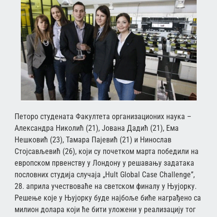
Петоро студената Факултета организационих наука –
Александра Николић (21), Јована Дадић (21), Ема
Нешковић (23), Тамара Пајевић (21) и Нинослав
Стојсављевић (26), који су почетком марта победили на
европском првенству у Лондону у решавању задатака
пословних студија случаја „Hult Global Case Challenge”,
28. априла учествоваће на светском финалу у Њујорку.
Решење које у Њујорку буде најбоље биће награђено са
милион долара који ће бити уложени у реализацију тог