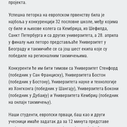
пројекта.
Успешна петорка на европском првенству била је
најбоља у конкуренцији 32 пословне школе, међу којима
су биле и њихове колега са Кембриџа, из Шефилда,
Санкт Петербурга и са других универзитета, а 28. априла
у финалу њих петоро представљаће Универзитет у
Београду и такмичиће се са још шест екипа које су
победиле на регионалним такмичењима.
Конкуренти ће им бити тимови са Универзитет Стенфорд
(победник у Сан Франциску), Универзитета Бостон
(победник у Бостону), Универзитета науке и технологије
из Хонгконга (победник у Шангају), Универзитета Бокони
(победник у Дубаију) и Универзитета Кембриџ (победник
на онлајн такмичењу).
Наши студенти, европски прваци, баш као и други
учесници имаће задатак да за 12 минута представе