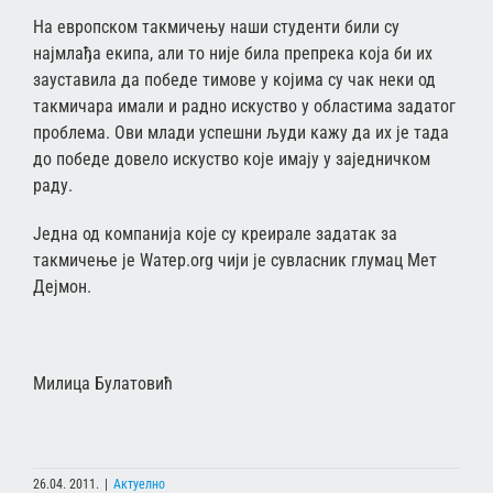
На европском такмичењу наши студенти били су
најмлађа екипа, али то није била препрека која би их
зауставила да победе тимове у којима су чак неки од
такмичара имали и радно искуство у областима задатог
проблема. Ови млади успешни људи кажу да их је тада
до победе довело искуство које имају у заједничком
раду.
Једна од компанија које су креирале задатак за
такмичење је Wатер.org чији је сувласник глумац Мет
Дејмон.
Милица Булатовић
26.04. 2011.
|
Актуелно