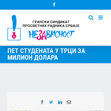
Skip
Facebook
to
content
ПЕТ СТУДЕНАТА У ТРЦИ ЗА
МИЛИОН ДОЛАРА
Facebook
Twitter
LinkedIn
Email