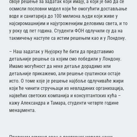
своје решење за задатак који имају, а који је био да се
осмисли пословни модел који ће омогућити достављање
воде и санитарија до 100 милиона људи који живе у
најсиромашнијим и најугроженијим деловима света, и то
у року од пет година. Студенти ФОН одлучили су да на
такмичењу наступе са истим решењем као и у Лондону.
– Наш задатак у Њујорку ће бити да представимо
детаљније решење са којим смо победили у Лондону.
Имамо могућност да неке детаље дорадимо или
детаљније прикажемо, али решење суштински остаје
исто. О томе које је решење најбоље одлучиваће жири
који ће чинити стручњаци из невладиних организација,
највећих светских компанија и консултантских кућа –
кажу Александра и Тамара, студенти четврте године
менаџмента.