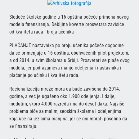
Sledeće školske godine u 16 opština počeće primena novog
modela finansiranja. Debljina koverte prosvetara zavisiće
od kvaliteta rada i broja učenikа
PLAĆANJE nastavnika po broju učenika počeće dogodine
da se primenjuje u 16 opština, obuhvaćenih pilot-projektom,
a od 2014. u svim školama u Srbiji. Prosvetari se plaše ovog
modela, jer podrazumeva manje odeljenja i nastavnika i
plaćanje po učinku i kvalitetu rada.
Racionalizacija mreže mora da bude završena do 2014.
godine, a već je ugašeno oko 1.900 odeljenja. I dalje,
međutim, skoro 4.000 razreda ima do deset đaka. Najviše
problema biće sa malim, seoskim školama i odeljenjima
koja uče na jezicima manjina, jer će oni morati posebno da
se finansiraju.