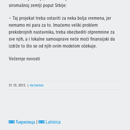
siromašnoj zemlji poput Srbije:
– Taj projekat treba ostaviti za neka bolja vremena, jer
nemamo mi para za to. Imaćemo veliki problem
prekobrojnih nastavnika, treba obezbediti otpremnine za
sve njih, a i lokalne samouprave neće moći finansijski da
izdrže to što se od njih ovim modelom očekuje.
Večernje novosti
31.10. 2012.
|
Актуелно
Ћирилица
|
Latinica