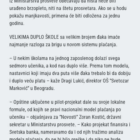
Iz Ministarstva prosvete obećavaju da ništa neće biti
urađeno brzopleto, niti na štetu prosvetara. Ako se u hodu
pokažu manjkavosti, primena će biti odložena za jednu
godinu.
VELIKIMA DUPLO ŠKOLE sa velikim brojem đaka imaće
najmanje razloga za brigu u novom sistemu plaćanja.
– U nekim školama na jednog zaposlenog dolazi svega
sedmoro učenika, a kod nas duplo više. Prema tom modelu,
nastavnici koji imaju dva puta više đaka trebalo bi da dobiju
i duplo veću platu – kaže Dragi Lukić, direktor OŠ ”Svetozar
Marković” u Beogradu.
– Opštine uključene u pilot-projekat dale su svoje lokalne
formule, od kojih se pravi nacionalni model plaćanja po
učeniku – objašnjava za ”Novosti” Zoran Kostić, državni
sekretar u Ministarstvu prosvete. – Kako projekat finansira i
Svetska banka, nameravamo da i od njih tražimo analizu
modela plaćanja, da ne bi bilo greške i da niko ne bude