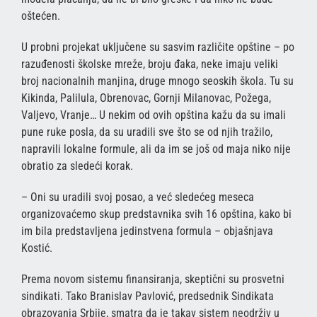
oštećen.
U probni projekat uključene su sasvim različite opštine – po
razuđenosti školske mreže, broju đaka, neke imaju veliki
broj nacionalnih manjina, druge mnogo seoskih škola. Tu su
Kikinda, Palilula, Obrenovac, Gornji Milanovac, Požega,
Valjevo, Vranje… U nekim od ovih opština kažu da su imali
pune ruke posla, da su uradili sve što se od njih tražilo,
napravili lokalne formule, ali da im se još od maja niko nije
obratio za sledeći korak.
– Oni su uradili svoj posao, a već sledećeg meseca
organizovaćemo skup predstavnika svih 16 opština, kako bi
im bila predstavljena jedinstvena formula – objašnjava
Kostić.
Prema novom sistemu finansiranja, skeptični su prosvetni
sindikati. Tako Branislav Pavlović, predsednik Sindikata
obrazovanja Srbije, smatra da je takav sistem neodrživ u