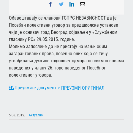
Facebook
Twitter
LinkedIn
Email
Обавештавају се чланови ГСПРС НЕЗАВИСНОСТ да је
Посебан колективни уговор за предшколске установе
чији је оснивач град Београд објављен у «Службеном
гласнику РС» 29.05.2015. године.
Молимо запослене да не пристају на мањи обим
загарантованих права, посебно оних која се тичу
утврђивања дужине годишњег одмора по свим основама
наведених у члану 26. горе наведеног Посебног
колективног уговора.
ПРЕУЗМИ ОРИГИНАЛ
5.06. 2015.
|
Актуелно