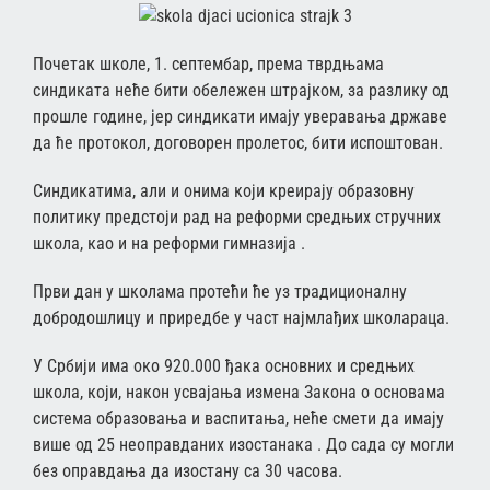
Почетак школе, 1. септембар, према тврдњама
синдиката неће бити обележен штрајком, за разлику од
прошле године, јер синдикати имају уверавања државе
да ће протокол, договорен пролетос, бити испоштован.
Синдикатима, али и онима који креирају образовну
политику предстоји рад на реформи средњих стручних
школа, као и на реформи гимназија .
Први дан у школама протећи ће уз традиционалну
добродошлицу и приредбе у част најмлађих школараца.
У Србији има око 920.000 ђака основних и средњих
школа, који, након усвајања измена Закона о основама
система образовања и васпитања, неће смети да имају
више од 25 неоправданих изостанака . До сада су могли
без оправдања да изостану са 30 часова.