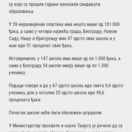
су које су прошле године износили синдикати
образовања.
У 59 неразвијених општина има нешто више од 101.000
ђака, а само у четири највећа града, Београду, Новом
Саду, Нишу и Крагујевцу има 47 одсто свих школа и у
њих иде 51 проценат свих ђака.
Истовремено, у 147 школа има више од по 1.000 ђака, а
само у Београду 54 школе имају више од по 1.300
ученика.
Подаци говоре и да у 67 одсто школа иде свега 9,4 одсто
ученика, док у осталих 33 одсто школа иде 90,6
процената ђака.
Почетак школе неће бити обележен штрајком
У Министарству просвете и науке Танјугу је речено да су