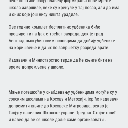
неке општине своју обавезу формирања нове мреже
школа завршиле, неке су кренуле у тај посао, али да има
и оних које још нису ништа урадиле.
Ове године комплет бесплатних уџбеника биће
проширен и на ђак е трећег разреда, док је град
Београд омогућио свим основцима да добију уџбенике
на коришћење и да их по завршетку разреда врате.
Издавачи и Министарство тврде да ће књиге бити на
време допремљене у школе.
Мање потешкоће у снабдевању уџбеницима могуће су у
српским школама на Косову и Метохији, јер ће издавачи
допремити књиге до Косовске Митровице, рекао је
Танјугу начелник Школске управе Предраг Стојчетовић
и навео да ће се школе даље саме организовати .