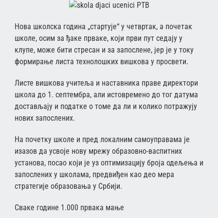
РТВ
Нова школска година „стартује“ у четвртак, а почетак
школе, осим за ђаке прваке, који први пут седају у
клупе, може бити стресан и за запослене, јер је у току
формирање листа технолошких вишкова у просвети.
Листе вишкова учитеља и наставника праве директори
школа до 1. септембра, али истовремено до тог датума
достављају и податке о томе да ли и колико потражују
нових запослених.
На почетку школе и пред локалним самоуправама је
изазов да усвоје нову мрежу образовно-васпитних
установа, посао који је уз оптимизацију броја одељења и
запослених у школама, предвиђен као део мера
стратегије образовања у Србији.
Сваке године 1.000 првака мање