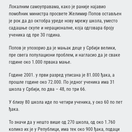
Локалним самоуправама, како је раније најавио
помоћник министра просвете Желимир Попов остављен
је рок да до октобра уреде нову мрежу школа, уместо
садашње скупе и нерационалне, која одговара броју
ученика од пре 30 година.
Попов је упозорио да је мањак деце у Србији велики,
пре свега популациони проблем, и нагласио да је сваке
године око 1.000 првака мање.
Године 2001. у први разред уписана је 81.000 ђака, а
прошле године око 72.000. По једног ученика има 31
школа у Србији, по два – 48, по три 66.
У близу 80 школа иде по четири ученика, у око 60 по пет
ђака.
То значи да у нешто више од 270 школа, од око 1.760
колико их је у Републици, има тек око 900 ђака, подаци