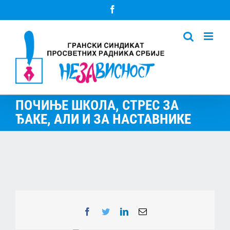
Skip
Facebook
to
content
ПОЧИЊЕ ШКОЛА, СТРЕС ЗА
ЂАКЕ, АЛИ И ЗА НАСТАВНИКЕ
Facebook
Twitter
LinkedIn
Email