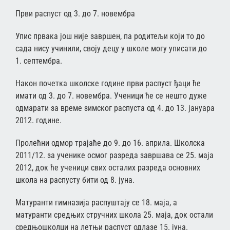
Први распуст од 3. до 7. новембра
Упис првака још није завршен, па родитељи који то до
сада нису учинили, своју децу у школе могу уписати до
1. септембра.
Након почетка школске године први распуст ђаци ће
имати од 3. до 7. новембра. Ученици ће се нешто дуже
одмарати за време зимског распуста од 4. до 13. јануара
2012. године.
Пролећни одмор трајаће до 9. до 16. априла. Школска
2011/12. за ученике осмог разреда завршава се 25. маја
2012, док ће ученици свих осталих разреда основних
школа на распусту бити од 8. јуна.
Матуранти гимназија распуштају се 18. маја, а
матуранти средњих стручних школа 25. маја, док остали
средњошколци на летњи распуст одлазе 15. јуна.