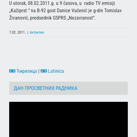
U utorak, 08.02.2011.g. u 9 časova, u radio TV emisiji
„Kažiprst “ na B-92 gost Danice Vučenić je g-din Tomislav
Živanović, predsednik GSPRS „Nezavisnost“.
7.02. 2011.
|
Актуелно
Ћирилица
|
Latinica
ДАН ПРОСВЕТНИХ РАДНИКА