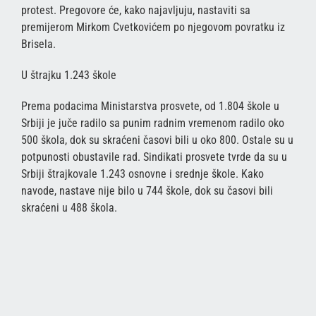
protest. Pregovore će, kako najavljuju, nastaviti sa
premijerom Mirkom Cvetkovićem po njegovom povratku iz
Brisela.
U štrajku 1.243 škole
Prema podacima Ministarstva prosvete, od 1.804 škole u
Srbiji je juče radilo sa punim radnim vremenom radilo oko
500 škola, dok su skraćeni časovi bili u oko 800. Ostale su u
potpunosti obustavile rad. Sindikati prosvete tvrde da su u
Srbiji štrajkovale 1.243 osnovne i srednje škole. Kako
navode, nastave nije bilo u 744 škole, dok su časovi bili
skraćeni u 488 škola.