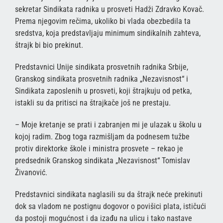
sekretar Sindikata radnika u prosveti Hadži Zdravko Kovač.
Prema njegovim rečima, ukoliko bi vlada obezbedila ta
sredstva, koja predstavljaju minimum sindikalnih zahteva,
štrajk bi bio prekinut.
Predstavnici Unije sindikata prosvetnih radnika Srbije,
Granskog sindikata prosvetnih radnika „Nezavisnost“ i
Sindikata zaposlenih u prosveti, koji štrajkuju od petka,
istakli su da pritisci na štrajkače još ne prestaju.
– Moje kretanje se prati i zabranjen mi je ulazak u školu u
kojoj radim. Zbog toga razmišljam da podnesem tužbe
protiv direktorke škole i ministra prosvete – rekao je
predsednik Granskog sindikata „Nezavisnost“ Tomislav
Živanović.
Predstavnici sindikata naglasili su da štrajk neće prekinuti
dok sa vladom ne postignu dogovor o povišici plata, ističući
da postoji mogućnost i da izađu na ulicu i tako nastave