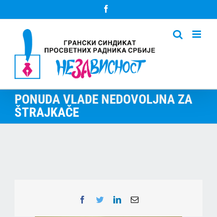
Skip
Facebook
to
content
PONUDA VLADE NEDOVOLJNA ZA
ŠTRAJKAČE
Facebook
Twitter
LinkedIn
Email