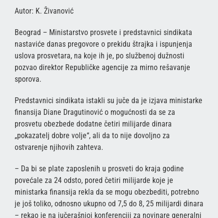
Autor: K. Živanović
Beograd – Ministarstvo prosvete i predstavnici sindikata
nastaviće danas pregovore o prekidu štrajka i ispunjenja
uslova prosvetara, na koje ih je, po službenoj dužnosti
pozvao direktor Republičke agencije za mirno rešavanje
sporova.
Predstavnici sindikata istakli su juče da je izjava ministarke
finansija Diane Dragutinović o mogućnosti da se za
prosvetu obezbede dodatne četiri milijarde dinara
„pokazatelj dobre volje“, ali da to nije dovoljno za
ostvarenje njihovih zahteva.
– Da bi se plate zaposlenih u prosveti do kraja godine
povećale za 24 odsto, pored četiri milijarde koje je
ministarka finansija rekla da se mogu obezbediti, potrebno
je još toliko, odnosno ukupno od 7,5 do 8, 25 milijardi dinara
– rekao je na jučerašnjoj konferenciji za novinare generalni