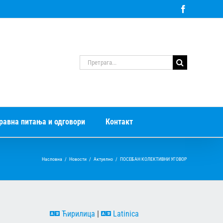
Facebook
Претрага
за:
равна питања и одговори
Контакт
Насловна
/
Новости
/
Актуелно
/
ПОСЕБАН КОЛЕКТИВНИ УГОВОР
Ћирилица
|
Latinica