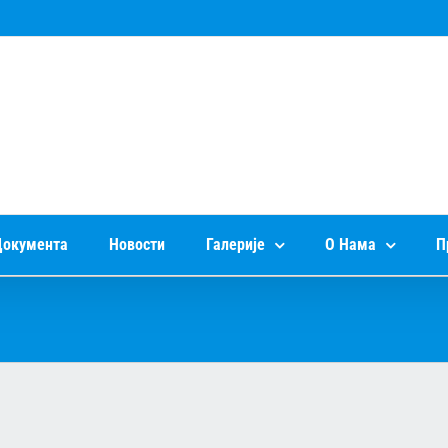
окумента
Новости
Галерије
О Нама
П