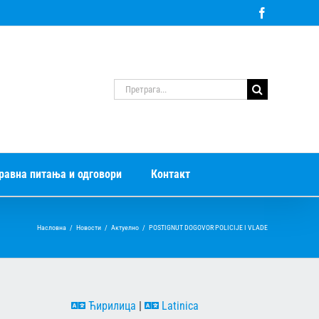
Facebook
Претрага
за:
равна питања и одговори
Контакт
Насловна
/
Новости
/
Актуелно
/
POSTIGNUT DOGOVOR POLICIJE I VLADE
Ћирилица
|
Latinica