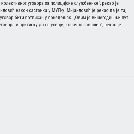
колективног уговора за полицијске службенике“, рекао је
ловић након састанка у МУП-у. Мијаиловић је рекао да је тај
уговор бити потписан у понедељак. „Овим је вишегодишњи пут
говора и притиску да се усвоји, коначно завршен“, рекао је