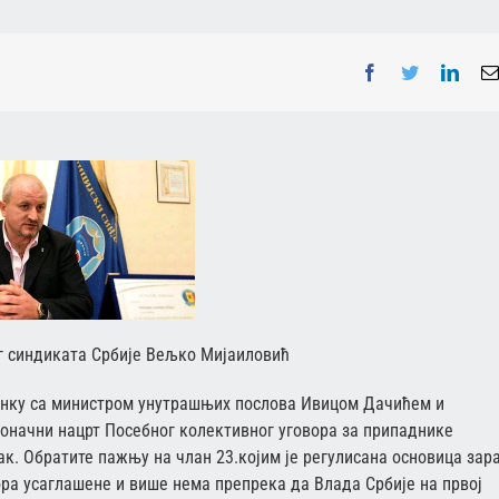
Facebook
Twitter
Linke
г синдиката Србије Вељко Мијаиловић
станку са министром унутрашњих послова Ивицом Дачићем и
оначни нацрт Посебног колективног уговора за припаднике
ак. Обратите пажњу на члан 23.којим је регулисана основица зар
ора усаглашене и више нема препрека да Влада Србије на првој