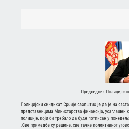
Председник Полицијско
Полицијски синдикат Србије саопштио је да је на са
представницима Министарства финансија, усаглашен к
полиције, који би требало да буде потписан у понедељ
„Све примедбе су решене, све тачке колективног угов