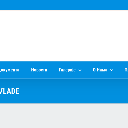
окумента
Новости
Галерије
О Нама
П
 VLADE