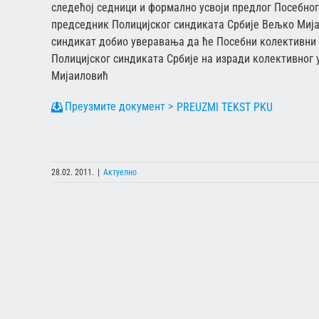
следећој седници и формално усвоји предлог Посебног 
председник Полицијског синдиката Србије Вељко Мијаи
синдикат добио уверавања да ће Посебни колективни 
Полицијског синдиката Србије на изради колективног у
Мијаиловић
PREUZMI TEKST PKU
28.02. 2011.
|
Актуелно