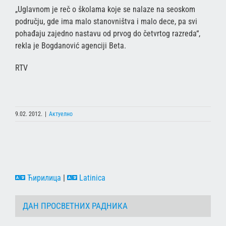
„Uglavnom je reč o školama koje se nalaze na seoskom
području, gde ima malo stanovništva i malo dece, pa svi
pohađaju zajedno nastavu od prvog do četvrtog razreda“,
rekla je Bogdanović agenciji Beta.
RTV
9.02. 2012.
|
Актуелно
Ћирилица
|
Latinica
ДАН ПРОСВЕТНИХ РАДНИКА