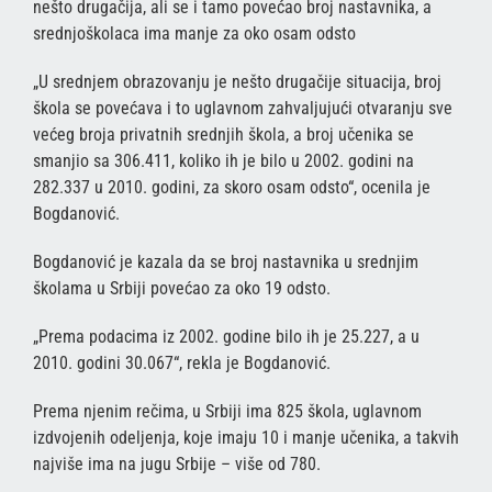
nešto drugačija, ali se i tamo povećao broj nastavnika, a
srednjoškolaca ima manje za oko osam odsto
„U srednjem obrazovanju je nešto drugačije situacija, broj
škola se povećava i to uglavnom zahvaljujući otvaranju sve
većeg broja privatnih srednjih škola, a broj učenika se
smanjio sa 306.411, koliko ih je bilo u 2002. godini na
282.337 u 2010. godini, za skoro osam odsto“, ocenila je
Bogdanović.
Bogdanović je kazala da se broj nastavnika u srednjim
školama u Srbiji povećao za oko 19 odsto.
„Prema podacima iz 2002. godine bilo ih je 25.227, a u
2010. godini 30.067“, rekla je Bogdanović.
Prema njenim rečima, u Srbiji ima 825 škola, uglavnom
izdvojenih odeljenja, koje imaju 10 i manje učenika, a takvih
najviše ima na jugu Srbije – više od 780.