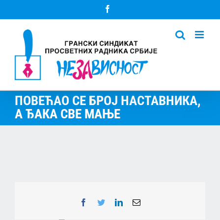
Skip
Facebook
to
content
ПОВЕЋАО СЕ БРОЈ НАСТАВНИКА,
А ЂАКА СВЕ МАЊЕ
Facebook
Twitter
LinkedIn
Email