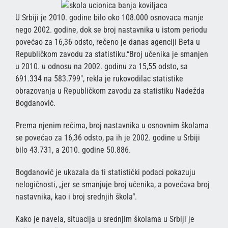
U Srbiji je 2010. godine bilo oko 108.000 osnovaca manje
nego 2002. godine, dok se broj nastavnika u istom periodu
povećao za 16,36 odsto, rečeno je danas agenciji Beta u
Republičkom zavodu za statistiku.“Broj učenika je smanjen
u 2010. u odnosu na 2002. godinu za 15,55 odsto, sa
691.334 na 583.799″, rekla je rukovodilac statistike
obrazovanja u Republičkom zavodu za statistiku Nadežda
Bogdanović.
Prema njenim rečima, broj nastavnika u osnovnim školama
se povećao za 16,36 odsto, pa ih je 2002. godine u Srbiji
bilo 43.731, a 2010. godine 50.886.
Bogdanović je ukazala da ti statistički podaci pokazuju
nelogičnosti, „jer se smanjuje broj učenika, a povećava broj
nastavnika, kao i broj srednjih škola“.
Kako je navela, situacija u srednjim školama u Srbiji je