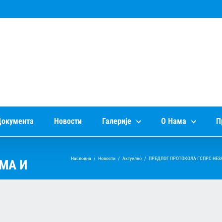
окумента
Новости
Галерије
О Нама
П
Насловна
/
Новости
/
Актуелно
/
ПРЕДЛОГ ПРОТОКОЛА ГСПРС НЕЗ
МА И