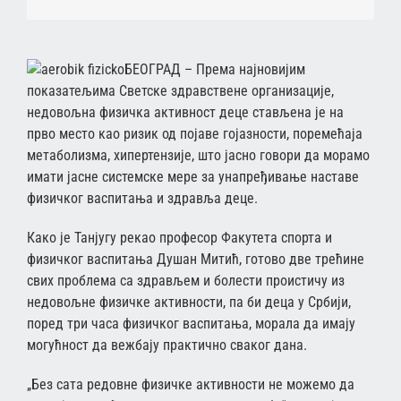
БЕОГРАД – Према најновијим
показатељима Светске здравствене организације,
недовољна физичка активност деце стављена је на
прво место као ризик од појаве гојазности, поремећаја
метаболизма, хипертензије, што јасно говори да морамо
имати јасне системске мере за унапређивање наставе
физичког васпитања и здравља деце.
Како је Танјугу рекао професор Факутета спорта и
физичког васпитања Душан Митић, готово две трећине
свих проблема са здрављем и болести проистичу из
недовољне физичке активности, па би деца у Србији,
поред три часа физичког васпитања, морала да имају
могућност да вежбају практично сваког дана.
„Без сата редовне физичке активности не можемо да