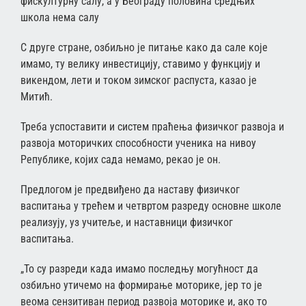
фискултурну салу, а у Београду половина средњих
школа нема салу
С друге стране, озбиљно је питање како да сале које
имамо, ту велику инвестицију, ставимо у функцију и
викендом, лети и током зимског распуста, казао је
Митић.
Треба успоставити и систем праћења физичког развоја и
развоја моторичких способности ученика на нивоу
Републике, којих сада немамо, рекао је он.
Предлогом је предвиђено да наставу физичког
васпитања у трећем и четвртом разреду основне школе
реализују, уз учитеље, и наставници физичког
васпитања.
„То су разреди када имамо последњу могућност да
озбиљно утичемо на формирање моторике, јер то је
веома сензитиван период развоја моторике и, ако то