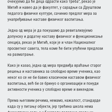
очекујемо да ће деца одрасти како треба“, рекао је
Митић и навео да је факултет, у сарадњи са Друштвом
педагога физичке културе, сачинио предлог мера за
унапређивање наставе физичког васпитања.
Једна од мера је да покушамо да ревитализујемо
допунску и додатну наставу физичког и функционисање
секција, рекао је Митић, који је и члан Националног
просветног савета, тела коме ће бити упућени предлози
на разматрање.
Како је казао, једна од мера предвиђа враћање старог
решења и наставника за слободно време ученика, као
неког ко се не би бавио класичном наставом физичког
васпитања, већ би се бринуо о организацији и понуди
активности ученика у слободно време и викендом.
Према његовим речима, немамо, нажалост, стандарде
када су у питању објекти, јер трећина школа нема