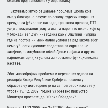
смањио број запослених у образовању
– Захтевамо хитно решавање проблема школа које
имају блокиране рачуне по основу судских извршних
пресуда за јубиларне награде, трошкова превоза, ПТТ
услуга, комуналних услуга итд., а нарочито школа које су
у блокади већ дуги низ година као у Општини Ћуприја
где не постоје ни минимални услови за рад школа због
немогућности куповине средстава за одржавање
хигијене, немогућности обезбеђење грејања и других
најелемантарнијих услова за нормално функционисање
наставе.
Због многобројних проблема и нерешених односа на
релацији Влада Републике Србије-запослени у
образовању договорено је да се преговори наставе у
уторак 15. 12. 2009. године уз обевзно присуство
Министра просвете, др. Жарка Обрадовић.
Београд, 11.12.2009. год За ГСПРС „Независност“