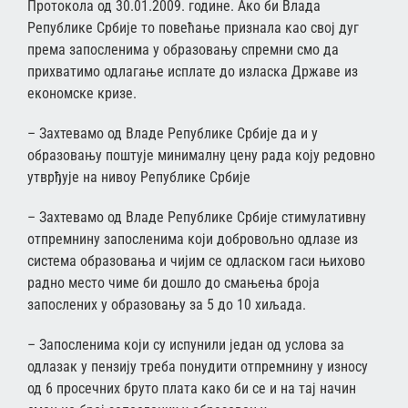
Протокола од 30.01.2009. године. Ако би Влада
Републике Србије то повећање признала као свој дуг
према запосленима у образовању спремни смо да
прихватимо одлагање исплате до изласка Државе из
економске кризе.
– Захтевамо од Владе Републике Србије да и у
образовању поштује минималну цену рада коју редовно
утврђује на нивоу Републике Србије
– Захтевамо од Владе Републике Србије стимулативну
отпремнину запосленима који добровољно одлазе из
система образовања и чијим се одласком гаси њихово
радно место чиме би дошло до смањења броја
запослених у образовању за 5 до 10 хиљада.
– Запосленима који су испунили један од услова за
одлазак у пензију треба понудити отпремнину у износу
од 6 просечних бруто плата како би се и на тај начин