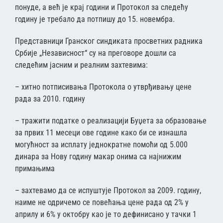
понуде, а већ је крај години и Протокол за следећу
годину је требало да потпишу до 15. новембра.
Представници Гранског синдиката просветних радника
Србије „Независност“ су на преговоре дошли са
следећим јасним и реалним захтевима:
– хитно потписивања Протокола о утврђивању цене
рада за 2010. годину
– тражити податке о реализацији Буџета за образовање
за првих 11 месеци ове године како би се изнашла
могућност за исплату једнократне помоћи од 5.000
динара за Нову годину макар онима са најнижим
примањима
– захтевамо да се испуштује Протокол за 2009. годину,
наиме не одричемо се повећања цене рада од 2% у
априлу и 6% у октобру као је то дефинисано у тачки 1