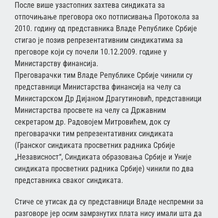
После више узастопних захтева синдиката за
отпочињање преговора око потписивања Протокола за
2010. годину од представника Владе Републике Србије
стигао је позив репрезентативним синдикатима за
преговоре који су почели 10.12.2009. године у
Министарству финансија.
Преговарачки тим Владе Републике Србије чинили су
представници Министарства финансија на челу са
Министарском Др Дијаном Драгутиновић, представници
Министарства просвете на челу са Државним
секретаром др. Радовојем Митровићем, док су
преговарачки тим репрезентативних синдиката
(Гранског синдиката просветних радника Србије
„Независност“, Синдиката образовања Србије и Уније
синдиката просветних радника Србије) чинили по два
представника сваког синдиката.
Стиче се утисак да су представници Владе неспремни за
разговоре јер осим замрзнутих плата нису имали шта да