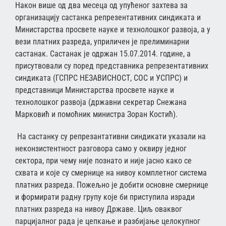
Након више од два месеца од упућеног захтева за
организацију састанка репрезентативних синдиката и
Министарства просвете науке и технолошког развоја, а у
вези платних разреда, уприличен је прелиминарни
састанак. Састанак је одржан 15.07.2014. године, а
присутвовали су поред представника репрезентативних
синдиката (ГСПРС НЕЗАВИСНОСТ, СОС и УСПРС) и
представници Министарства просвете науке и
технолошког развоја (државни секретар Снежана
Марковић и помоћник министра Зоран Костић).
На састанку су репрезантативни синдикати указали на
неконзистентност разговора само у оквиру једног
сектора, при чему није познато и није јасно како се
схвата и које су смернице на нивоу комплетног система
платних разреда. Пожељно је добити основне смернице
и формирати радну групу које би приступила изради
платних разреда на нивоу Државе. Циљ оваквог
парцијалног рада је цепкање и разбијање целокупног