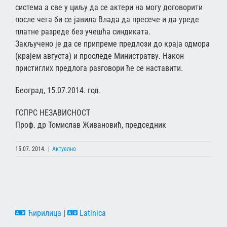
система а све у циљу да се актери на могу договорити
после чега би се јавила Влада да пресече и да уреде
платне разреде без учешћа синдиката.
Закључено је да се припреме предлози до краја одмора
(крајем августа) и проследе Министратву. Након
пристиглих предлога разговори ће се наставити.
Београд, 15.07.2014. год.
ГСПРС НЕЗАВИСНОСТ
Проф. др Томислав Живановић, председник
15.07. 2014.
|
Актуелно
Ћирилица
|
Latinica