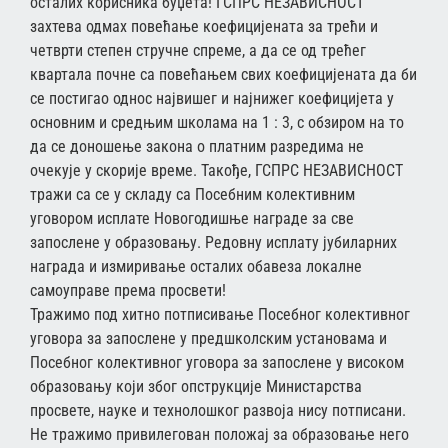
осталих корисника буџета! ГСПРС НЕЗАВИСНОСТ
захтева одмах повећање коефицијената за трећи и
четврти степен стручне спреме, а да се од трећег
квартала почне са повећањем свих коефицијената да би
се постигао однос највишег и најнижег коефицијета у
основним и средњим школама на 1 : 3, с обзиром на то
да се доношење закона о платним разредима не
очекује у скорије време. Такође, ГСПРС НЕЗАВИСНОСТ
тражи са се у складу са Посебним колективним
уговором исплате Новогодишње награде за све
запослене у образовању. Редовну исплату јубиларних
награда и измиривање осталих обавеза локалне
самоуправе према просвети!
Тражимо под хитно потписивање Посебног колективног
уговора за запослене у предшколским установама и
Посебног колективног уговора за запослене у високом
образовању који због опструкције Министарства
просвете, науке и технолошког развоја нису потписани.
Не тражимо привилегован положај за образовање него