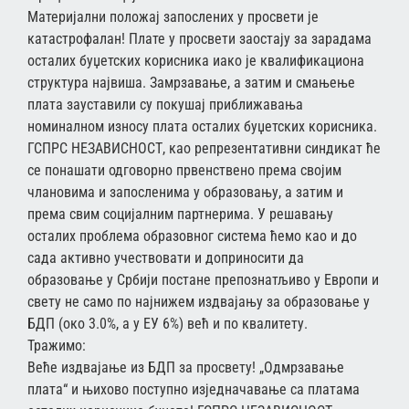
Материјални положај запослених у просвети је
катастрофалан! Плате у просвети заостају за зарадама
осталих буџетских корисника иако је квалификациона
структура највиша. Замрзавање, а затим и смањење
плата зауставили су покушај приближавања
номиналном износу плата осталих буџетских корисника.
ГСПРС НЕЗАВИСНОСТ, као репрезентативни синдикат ће
се понашати одговорно првенствено према својим
члановима и запосленима у образовању, а затим и
према свим социјалним партнерима. У решавању
осталих проблема образовног система ћемо као и до
сада активно учествовати и доприносити да
образовање у Србији постане препознатљиво у Европи и
свету не само по најнижем издвајању за образовање у
БДП (око 3.0%, а у ЕУ 6%) већ и по квалитету.
Тражимо:
Веће издвајање из БДП за просвету! „Одмрзавање
плата“ и њихово поступно изједначавање са платама