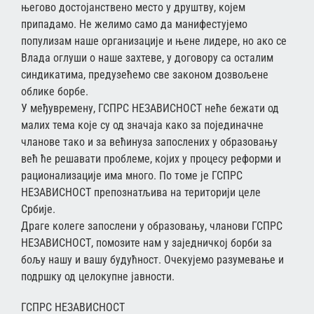
његово достојанствено место у друштву, којем
припадамо. Не желимо само да манифестујемо
популизам наше организације и њене лидере, но ако се
Влада оглуши о наше захтеве, у договору са осталим
синдикатима, предузећемо све законом дозвољене
облике борбе.
У међувремену, ГСПРС НЕЗАВИСНОСТ неће бежати од
малих тема које су од значаја како за појединачне
чланове тако и за већинуза запослених у образовању
већ ће решавати проблеме, којих у процесу реформи и
рационализације има много. По томе је ГСПРС
НЕЗАВИСНОСТ препознатљива на територији целе
Србије.
Драге колеге запослени у образовању, чланови ГСПРС
НЕЗАВИСНОСТ, помозите нам у заједничкој борби за
бољу нашу и вашу будућност. Очекујемо разумевање и
подршку од целокупне јавности.
ГСПРС НЕЗАВИСНОСТ