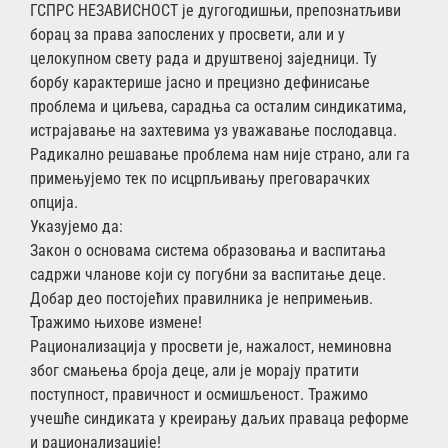
ГСПРС НЕЗАВИСНОСТ је дугогодишњи, препознатљиви
борац за права запослених у просвети, али и у
целокупном свету рада и друштвеној заједници. Ту
борбу карактерише јасно и прецизно дефинисање
проблема и циљева, сарадња са осталим синдикатима,
истрајавање на захтевима уз уважавање послодавца.
Радикално решавање проблема нам није страно, али га
примењујемо тек по исцрпљивању преговарачких
опција.
Указујемо да:
Закон о основама система образовања и васпитања
садржи чланове који су погубни за васпитање деце.
Добар део постојећих правилника је непримењив.
Тражимо њихове измене!
Рационализација у просвети је, нажалост, неминовна
због смањења броја деце, али је морају пратити
поступност, правичност и осмишљеност. Тражимо
учешће синдиката у креирању даљих праваца реформе
и рационализације!