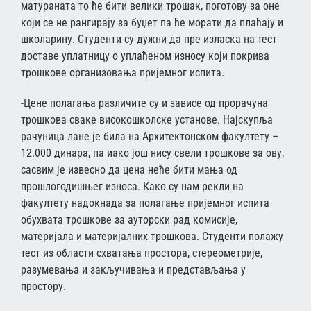
матураната то ће бити велики трошак, поготову за оне
који се не рангирају за буџет па ће морати да плаћају и
школарину. Студенти су дужни да пре изласка на тест
доставе уплатницу о уплаћеном износу који покрива
трошкове организовања пријемног испита.
-Цене полагања различите су и зависе од прорачуна
трошкова сваке високошколске установе. Најскупља
рачуница лане је била на Архитектонском факултету –
12.000 динара, па иако још нису свели трошкове за ову,
сасвим је извесно да цена неће бити мања од
прошлогодишњег износа. Како су нам рекли на
факултету надокнада за полагање пријемног испита
обухвата трошкове за ауторски рад комисије,
материјала и материјалних трошкова. Студенти полажу
тест из области схватања простора, стереометрије,
разумевања и закључивања и представљања у
простору.