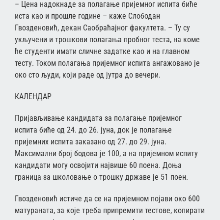
– Цена надокнаде за полагање пријемног испита биће
иста као и прошле године – каже Слободан
Гвозденовић, декан Саобраћајног факултета. – Ту су
укључени и трошкови полагања пробног теста, на коме
ће студенти имати сличне задатке као и на главном
тесту. Током полагања пријемног испита ангажовано је
око сто људи, који раде од јутра до вечери.
КАЛЕНДАР
Пријављивање кандидата за полагање пријемног
испита биће од 24. до 26. јуна, док је полагање
пријемних испита заказано од 27. до 29. јуна.
Максимални број бодова је 100, а на пријемном испиту
кандидати могу освојити највише 60 поена. Доња
граница за школовање о трошку државе је 51 поен.
Гвозденовић истиче да се на пријемном појави око 600
матураната, за које треба припремити тестове, копирати