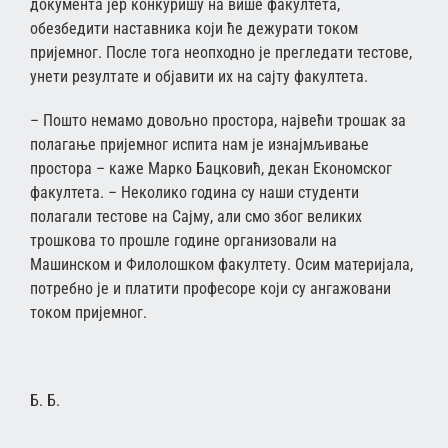
документа јер конкуришу на више факултета,
обезбедити наставника који ће дежурати током
пријемног. После тога неопходно је прегледати тестове,
унети резултате и објавити их на сајту факултета.
– Пошто немамо довољно простора, највећи трошак за
полагање пријемног испита нам је изнајмљивање
простора – каже Марко Бацковић, декан Економског
факултета. – Неколико година су наши студенти
полагали тестове на Сајму, али смо због великих
трошкова то прошле године организовали на
Машинском и Филолошком факултету. Осим материјала,
потребно је и платити професоре који су ангажовани
током пријемног.
Б. Б.