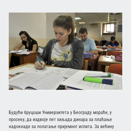
Будући бруцоши Универзитета у Београду мораће, у
просеку, да издвоје пет хиљада динара за плаћање
надокнаде за полагање пријемног испита. За већину