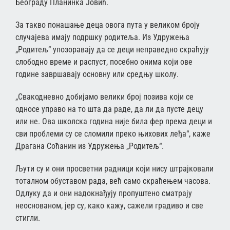
Београду Планинка Јовић.
За такво понашање деца овога пута у великом броју
случајева имају подршку родитеља. Из Удружења
„Родитељ“ упозоравају да се деци неправедно скраћују
слободно време и распуст, посебно онима који ове
године завршавају основну или средњу школу.
„Свакодневно добијамо велики број позива који се
односе управо на то шта да раде, да ли да пусте децу
или не. Ова школска година није била фер према деци и
сви проблеми су се сломили преко њихових леђа“, каже
Драгана Соћанин из Удружења „Родитељ“.
Љути су и они просветни радници који нису штрајковали
тоталном обуставом рада, већ само скраћењем часова.
Одлуку да и они надокнађују пропуштено сматрају
неоснованом, јер су, како кажу, сажели градиво и све
стигли.