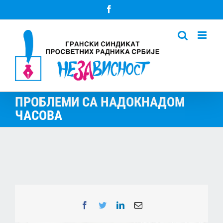
Skip
Facebook
to
content
ПРОБЛЕМИ СА НАДОКНАДОМ
ЧАСОВА
Facebook
Twitter
LinkedIn
Email