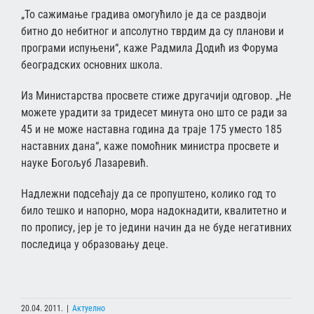
„То сажимање градива омогућило је да се раздвоји
битно до небитног и апсолутно тврдим да су планови и
програми испуњени“, каже Радмила Додић из Форума
београдских основних школа.
Из Министарства просвете стиже другачији одговор. „Не
можете урадити за тридесет минута оно што се ради за
45 и не може наставна година да траје 175 уместо 185
наставних дана“, каже помоћник министра просвете и
науке Богољуб Лазаревић.
Надлежни подсећају да се пропуштено, колико год то
било тешко и напорно, мора надокнадити, квалитетно и
по пропису, јер је то једини начин да не буде негативних
последица у образовању деце.
20.04. 2011.
|
Актуелно