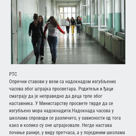
РТС
Опречни ставови у вези са надокнадом изгубљених
часова због штрајка просветара. Родитељи и ђаци
сматрају да је неправедно да деца трпе због
наставника. У Министарству просвете тврде да се
изгубљено мора надокнадити.Надокнада часова у
школама спроводи се различито, у зависности од тога
како и колико су оне штрајковале. Негде настава
почиње раније, у виду претчаса, а у појединим школама