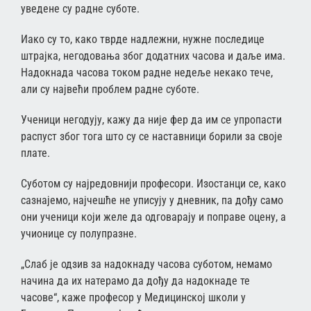
уведене су радне суботе.
Иако су то, како тврде надлежни, нужне последице
штрајка, негодовања због додатних часова и даље има.
Надокнада часова током радне недеље некако тече,
али су највећи проблем радне суботе.
Ученици негодују, кажу да није фер да им се упропасти
распуст због тога што су се наставници борили за своје
плате.
Суботом су најредовнији професори. Изостанци се, како
сазнајемо, најчешће не уписују у дневник, па дођу само
они ученици који желе да одговарају и поправе оцену, а
учионице су полупразне.
„Слаб је одзив за надокнаду часова суботом, немамо
начина да их натерамо да дођу да надокнаде те
часове“, каже професор у Медицинској школи у