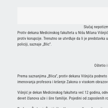
Slučaj nepotizm
Protiv dekana Medicinskog fakulteta u Nišu Milana Višnjića
protiv korupcije. Trenutno se utvrđuje da li je predstavka u
policiji, saznaje „Blic”.
Oštetio i
Prema saznanjima „Blica”, protiv dekana Višnjića podneto j
imenovanja profesora i kršenje Zakona o visokom obrazov
Višnjić je dekan Medicinskog fakulteta već 12 godina, odn
devet članova uže i šire familije. Pojedini od zaposlenih r