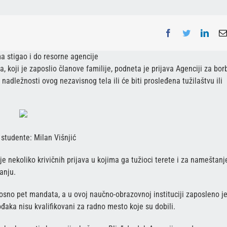
Facebook
Twitter
Linke
a stigao i do resorne agencijе
, koji je zaposlio članove familije, podneta je prijava Agenciji za bor
 nadležnosti ovog nezavisnog tela ili će biti prosleđena tužilaštvu ili
 studente: Milan Višnjić
e nekoliko krivičnih prijava u kojima ga tužioci terete i za nameštanj
anju.
osno pet mandata, a u ovoj naučno-obrazovnoj instituciji zaposleno j
ođaka nisu kvalifikovani za radno mesto koje su dobili.