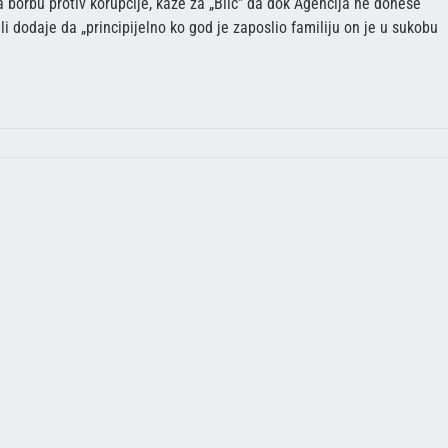
borbu protiv korupcije, kaže za „Blic” da dok Agencija ne donese
i dodaje da „principijelno ko god je zaposlio familiju on je u sukobu