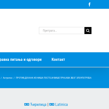
Facebook
Претрага
за:
равна питања и одговори
Контакт
/
Актуелно
/
ПРОТИВ ДЕКАНА ИЗ НИША ПОСТОЈИ ВИШЕ ПРИЈАВА ЗБОГ ЗЛОУПОТРЕБА
Ћирилица
|
Latinica