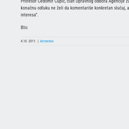
Profesor Čedomir Čupić, član Upravnog odbora Agencije za 
konačnu odluku ne želi da komentariše konkretan slučaj, al
interesa”.
Blic
4.10. 2011.
|
Актуелно