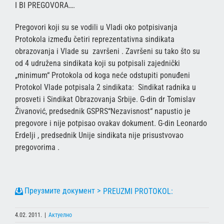
I BI PREGOVORA….
Pregovori koji su se vodili u Vladi oko potpisivanja
Protokola između četiri reprezentativna sindikata
obrazovanja i Vlade su završeni . Završeni su tako što su
od 4 udružena sindikata koji su potpisali zajednički
„minimum“ Protokola od koga neće odstupiti ponuđeni
Protokol Vlade potpisala 2 sindikata: Sindikat radnika u
prosveti i Sindikat Obrazovanja Srbije. G-din dr Tomislav
Živanović, predsednik GSPRS“Nezavisnost“ napustio je
pregovore i nije potpisao ovakav dokument. G-din Leonardo
Erdelji , predsednik Unije sindikata nije prisustvovao
pregovorima .
PREUZMI PROTOKOL:
4.02. 2011.
|
Актуелно