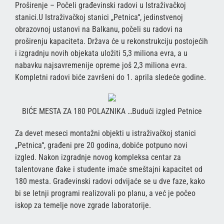
Proširenje – Počeli građevinski radovi u Istraživačkoj
stanici.U Istraživačkoj stanici „Petnica“, jedinstvenoj
obrazovnoj ustanovi na Balkanu, počeli su radovi na
proširenju kapaciteta. Država će u rekonstrukciju postojećih
i izgradnju novih objekata uložiti 5,3 miliona evra, a u
nabavku najsavremenije opreme još 2,3 miliona evra.
Kompletni radovi biće završeni do 1. aprila sledeće godine.
BIĆE MESTA ZA 180 POLAZNIKA …Budući izgled Petnice
Za devet meseci montažni objekti u istraživačkoj stanici
„Petnica“, građeni pre 20 godina, dobiće potpuno novi
izgled. Nakon izgradnje novog kompleksa centar za
talentovane đake i studente imaće smeštajni kapacitet od
180 mesta. Građevinski radovi odvijaće se u dve faze, kako
bi se letnji programi realizovali po planu, a već je počeo
iskop za temelje nove zgrade laboratorije.