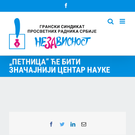
Skip
Facebook
to
content
„ПЕТНИЦА“ ЋЕ БИТИ
ЗНАЧАЈНИЈИ ЦЕНТАР НАУКЕ
Facebook
Twitter
LinkedIn
Email