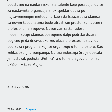
podstaknu na nauku i iskoriste talente koje poseduju, da se
za nastavnike organizuje širok spektar obuka po
najsavremenijim metodama, kao i da Istraživačka stanica
sa novim kapacitetima bude atraktivan prostor za naučne i
profesionalne skupove. Nakon završetka radova i
modernizacije stanice, očekujemo dalju podršku države.
Logično je da država, ako već ulaže u prostor, nastavi da
podržava i programe koji se organizuju u tom prostoru. Kao
velika, ozbiljna kompanija, Naftna industrija Srbije obećala
je nastavak podrške „Petnici“, a o tome pregovaramo i sa
EPS-om – kaže Majić.
S. Stevanović
21.07. 2011.
|
Актуелно