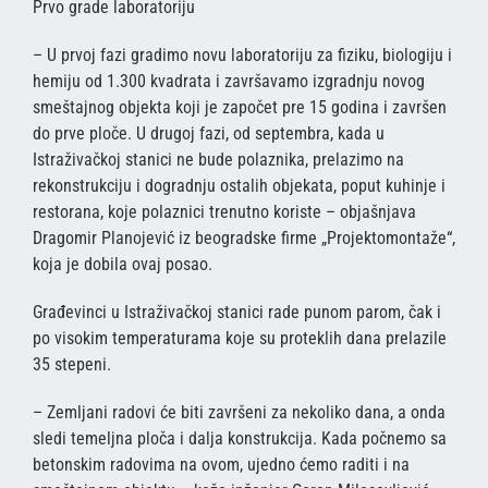
Prvo grade laboratoriju
– U prvoj fazi gradimo novu laboratoriju za fiziku, biologiju i
hemiju od 1.300 kvadrata i završavamo izgradnju novog
smeštajnog objekta koji je započet pre 15 godina i završen
do prve ploče. U drugoj fazi, od septembra, kada u
Istraživačkoj stanici ne bude polaznika, prelazimo na
rekonstrukciju i dogradnju ostalih objekata, poput kuhinje i
restorana, koje polaznici trenutno koriste – objašnjava
Dragomir Planojević iz beogradske firme „Projektomontaže“,
koja je dobila ovaj posao.
Građevinci u Istraživačkoj stanici rade punom parom, čak i
po visokim temperaturama koje su proteklih dana prelazile
35 stepeni.
– Zemljani radovi će biti završeni za nekoliko dana, a onda
sledi temeljna ploča i dalja konstrukcija. Kada počnemo sa
betonskim radovima na ovom, ujedno ćemo raditi i na