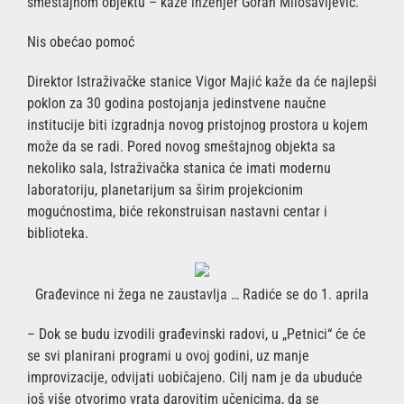
smeštajnom objektu – kaže inženjer Goran Milosavljević.
Nis obećao pomoć
Direktor Istraživačke stanice Vigor Majić kaže da će najlepši
poklon za 30 godina postojanja jedinstvene naučne
institucije biti izgradnja novog pristojnog prostora u kojem
može da se radi. Pored novog smeštajnog objekta sa
nekoliko sala, Istraživačka stanica će imati modernu
laboratoriju, planetarijum sa širim projekcionim
mogućnostima, biće rekonstruisan nastavni centar i
biblioteka.
Građevince ni žega ne zaustavlja … Radiće se do 1. aprila
– Dok se budu izvodili građevinski radovi, u „Petnici“ će će
se svi planirani programi u ovoj godini, uz manje
improvizacije, odvijati uobičajeno. Cilj nam je da ubuduće
još više otvorimo vrata darovitim učenicima, da se