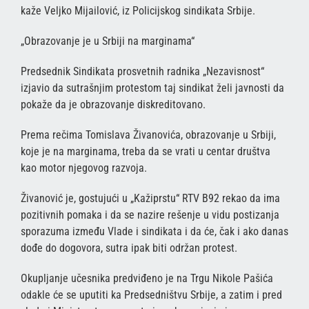
kaže Veljko Mijailović, iz Policijskog sindikata Srbije.
„Obrazovanje je u Srbiji na marginama“
Predsednik Sindikata prosvetnih radnika „Nezavisnost“
izjavio da sutrašnjim protestom taj sindikat želi javnosti da
pokaže da je obrazovanje diskreditovano.
Prema rečima Tomislava Živanovića, obrazovanje u Srbiji,
koje je na marginama, treba da se vrati u centar društva
kao motor njegovog razvoja.
Živanović je, gostujući u „Kažiprstu“ RTV B92 rekao da ima
pozitivnih pomaka i da se nazire rešenje u vidu postizanja
sporazuma između Vlade i sindikata i da će, čak i ako danas
dođe do dogovora, sutra ipak biti održan protest.
Okupljanje učesnika predviđeno je na Trgu Nikole Pašića
odakle će se uputiti ka Predsedništvu Srbije, a zatim i pred