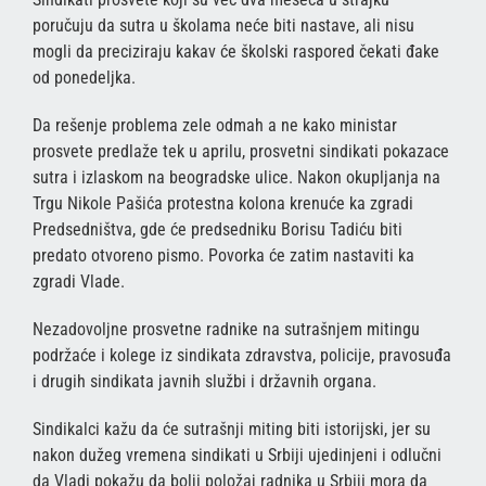
poručuju da sutra u školama neće biti nastave, ali nisu
mogli da preciziraju kakav će školski raspored čekati đake
od ponedeljka.
Da rešenje problema zele odmah a ne kako ministar
prosvete predlaže tek u aprilu, prosvetni sindikati pokazace
sutra i izlaskom na beogradske ulice. Nakon okupljanja na
Trgu Nikole Pašića protestna kolona krenuće ka zgradi
Predsedništva, gde će predsedniku Borisu Tadiću biti
predato otvoreno pismo. Povorka će zatim nastaviti ka
zgradi Vlade.
Nezadovoljne prosvetne radnike na sutrašnjem mitingu
podržaće i kolege iz sindikata zdravstva, policije, pravosuđa
i drugih sindikata javnih službi i državnih organa.
Sindikalci kažu da će sutrašnji miting biti istorijski, jer su
nakon dužeg vremena sindikati u Srbiji ujedinjeni i odlučni
da Vladi pokažu da bolji položaj radnika u Srbiji mora da