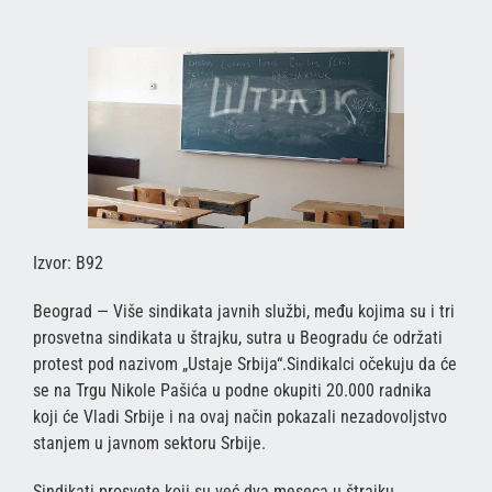
Izvor: B92
Beograd — Više sindikata javnih službi, među kojima su i tri
prosvetna sindikata u štrajku, sutra u Beogradu će održati
protest pod nazivom „Ustaje Srbija“.Sindikalci očekuju da će
se na Trgu Nikole Pašića u podne okupiti 20.000 radnika
koji će Vladi Srbije i na ovaj način pokazali nezadovoljstvo
stanjem u javnom sektoru Srbije.
Sindikati prosvete koji su već dva meseca u štrajku