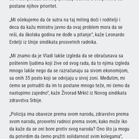
postane njihov prioritet.
„Mi očekujemo da će sutra na taj miting doći i roditelji i
deca da kažu ministru javno da ovaj problem mora da se
reši, da školska godina ne dođe u pitanje“, kaže Leonardo
Erdelji iz Unije sindikata prosvetnih radnika.
„Mi znamo da je Vladi lakše izgleda da se obračunava sa
poštenim ljudima koji žive od svog rada, da to njima izgleda
mnogo lakše nego da se razračunaju sa sivom ekonomijom,
sa onih 35 posto koji se odvijaju u sivoj zoni. Međutim, mi
ćemo se potruditi da im to postane mnogo teže, mi ćemo da
nastupimo zajedno“, kaže Živorad Mrkić iz Novog sindikata
zdravstva Srbije.
„Policija ima obaveze prema svom narodu, zdravstvo prema
svom narodu, prosvetni radnici prema svom, kako može iko
da kaže da se oni bore protiv svog naroda? Ono što ja mogu
da potvrdim da ćemo pružiti solidarnost svim kolegama“,