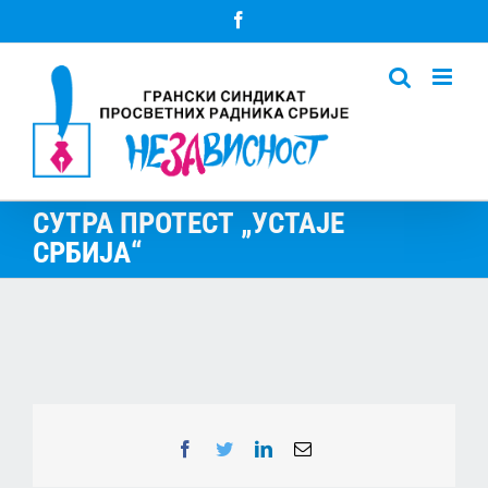
Skip
Facebook
to
content
СУТРА ПРОТЕСТ „УСТАЈЕ
СРБИЈА“
Facebook
Twitter
LinkedIn
Email