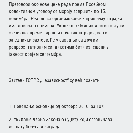
Преговори око нове цене рада према Посебном
колективном уговору се морају завршити до 15.
новембра. Реално за организовање и припрему штрајка
има довољно времена. Уколико се Министарство оглуши
о све ово, време најаве и почетак штрајка, као и
заједнички захтеви, ће у сарадњи са другим
репрезентативним синдикатима бити изнешени у
јавност крајем септембра.
Захтеви ГСПРС „Независност“ су већ познати:
1. Повећање основице од октобра 2010. за 10%
2. Укидање члана Закона о буџету који ограничава
исплату бонуса и награда