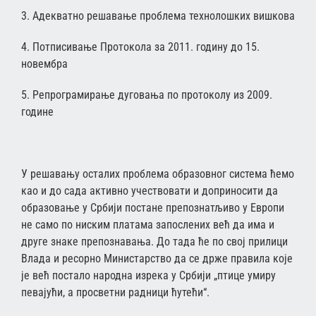
3. Адекватно решавање проблема технолошких вишкова
4. Потписивање Протокола за 2011. годину до 15.
новембра
5. Репрограмирање дуговања по протоколу из 2009.
године
У решавању осталих проблема образовног система ћемо
као и до сада активно учествовати и доприносити да
образовање у Србији постане препознатљиво у Европи
не само по ниским платама запослених већ да има и
друге знаке препознавања. До тада ће по свој прилици
Влада и ресорно Министарство да се држе правила које
је већ постало народна изрека у Србији „птице умиру
певајући, а просветни радници ћутећи“.