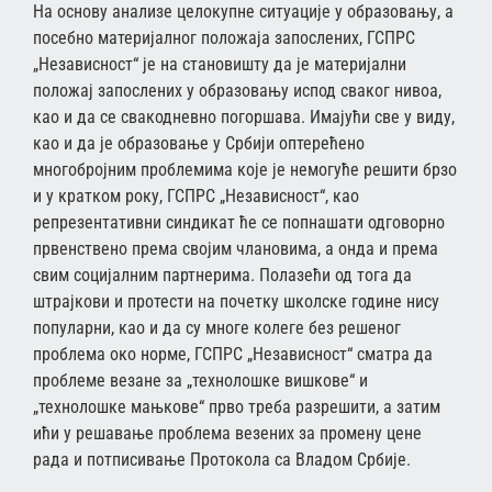
На основу анализе целокупне ситуације у образовању, а
посебно материјалног положаја запослених, ГСПРС
„Независност“ је на становишту да је материјални
положај запослених у образовању испод сваког нивоа,
као и да се свакодневно погоршава. Имајући све у виду,
као и да је образовање у Србији оптерећено
многобројним проблемима које је немогуће решити брзо
и у кратком року, ГСПРС „Независност“, као
репрезентативни синдикат ће се попнашати одговорно
првенствено према својим члановима, а онда и према
свим социјалним партнерима. Полазећи од тога да
штрајкови и протести на почетку школске године нису
популарни, као и да су многе колеге без решеног
проблема око норме, ГСПРС „Независност“ сматра да
проблеме везане за „технолошке вишкове“ и
„технолошке мањкове“ прво треба разрешити, а затим
ићи у решавање проблема везених за промену цене
рада и потписивање Протокола са Владом Србије.