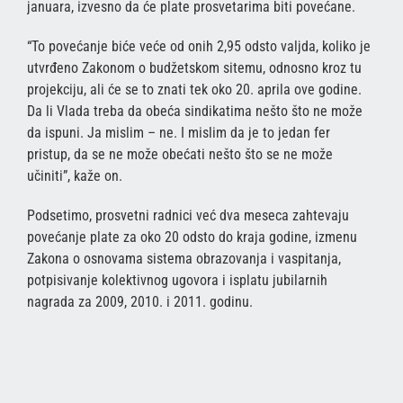
januara, izvesno da će plate prosvetarima biti povećane.
“To povećanje biće veće od onih 2,95 odsto valjda, koliko je
utvrđeno Zakonom o budžetskom sitemu, odnosno kroz tu
projekciju, ali će se to znati tek oko 20. aprila ove godine.
Da li Vlada treba da obeća sindikatima nešto što ne može
da ispuni. Ja mislim – ne. I mislim da je to jedan fer
pristup, da se ne može obećati nešto što se ne može
učiniti”, kaže on.
Podsetimo, prosvetni radnici već dva meseca zahtevaju
povećanje plate za oko 20 odsto do kraja godine, izmenu
Zakona o osnovama sistema obrazovanja i vaspitanja,
potpisivanje kolektivnog ugovora i isplatu jubilarnih
nagrada za 2009, 2010. i 2011. godinu.