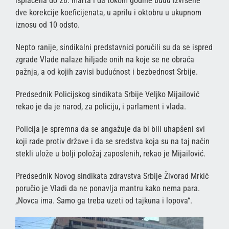
isplaćena do 28. marta i da tokom godine budu izvršene
dve korekcije koeficijenata, u aprilu i oktobru u ukupnom
iznosu od 10 odsto.
Nepto ranije, sindikalni predstavnici poručili su da se ispred
zgrade Vlade nalaze hiljade onih na koje se ne obraća
pažnja, a od kojih zavisi budućnost i bezbednost Srbije.
Predsednik Policijskog sindikata Srbije Veljko Mijailović
rekao je da je narod, za policiju, i parlament i vlada.
Policija je spremna da se angažuje da bi bili uhapšeni svi
koji rade protiv države i da se sredstva koja su na taj način
stekli ulože u bolji položaj zaposlenih, rekao je Mijailović.
Predsednik Novog sindikata zdravstva Srbije Živorad Mrkić
poručio je Vladi da ne ponavlja mantru kako nema para.
„Novca ima. Samo ga treba uzeti od tajkuna i lopova“.