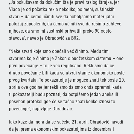
„Ja pokušavam da dokučim šta je pravi razlog štrajka, jer
Vlada je od početka rekla nekoliko, po meni, suštinskih
stvari – da ćemo učiniti sve da poboljšamo materijalni
položaj zaposlenih, da ćemo učiniti sve da rešimo zahteve
njihove, da smo mi suštinski prihvatili preko 90 odsto
stavova”, naveo je Obradović za B92.
“Neke stvari koje smo obećali već činimo. Među tim
stvarima koje činimo je Zakon o budžetskom sistemu – ono
prvo povećanje – to je već regulisano. Rekli smo da će
drugo povećanje biti kada se utvrdi stanje ekonomsko posle
prvog kvartala. Te pokazatelje je moguće znati tek posle 20.
aprila ove godine jer rekli smo da smo onda spremni, kada
ti pokazatelji budu poznati, da potpišemo jedan aneks ili
poseban protokol gde će se tačno znati koliko iznosi to
povećanje“, najavljuje Obradović.
Iako kaže da mora da se sačeka 21. april, Obradović navodi
da je, prema ekonomskim pokazateljima iz decembra i