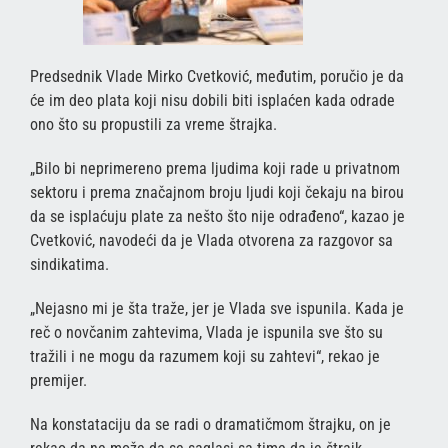
Predsednik Vlade Mirko Cvetković, međutim, poručio je da
će im deo plata koji nisu dobili biti isplaćen kada odrade
ono što su propustili za vreme štrajka.
„Bilo bi neprimereno prema ljudima koji rade u privatnom
sektoru i prema značajnom broju ljudi koji čekaju na birou
da se isplaćuju plate za nešto što nije odrađeno“, kazao je
Cvetković, navodeći da je Vlada otvorena za razgovor sa
sindikatima.
„Nejasno mi je šta traže, jer je Vlada sve ispunila. Kada je
reč o novčanim zahtevima, Vlada je ispunila sve što su
tražili i ne mogu da razumem koji su zahtevi“, rekao je
premijer.
Na konstataciju da se radi o dramatičmom štrajku, on je