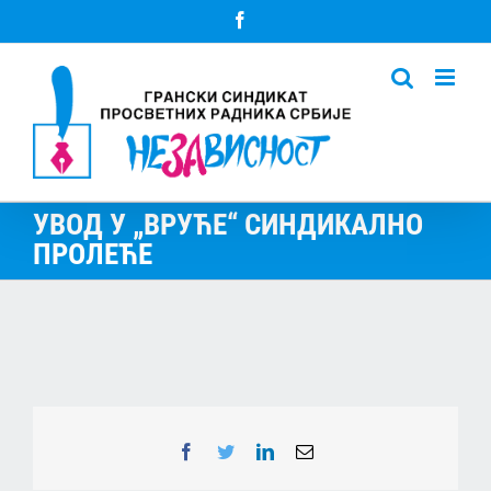
Skip
Facebook
to
content
УВОД У „ВРУЋЕ“ СИНДИКАЛНО
ПРОЛЕЋЕ
Facebook
Twitter
LinkedIn
Email