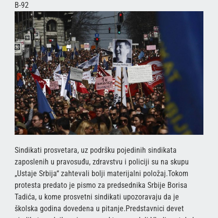
B-92
Sindikati prosvetara, uz podršku pojedinih sindikata
zaposlenih u pravosuđu, zdravstvu i policiji su na skupu
„Ustaje Srbija“ zahtevali bolji materijalni položaj.Tokom
protesta predato je pismo za predsednika Srbije Borisa
Tadića, u kome prosvetni sindikati upozoravaju da je
školska godina dovedena u pitanje.Predstavnici devet