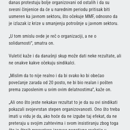
danas protestuju bolje organizovani od ostalih i da su
svesni činjenice da će u narednim periodu pritisak biti
usmeren ka javnom sektoru, što očekuje MMF, odnosno da
je izlazak iz krize u smanjenju potrošnje u javnom sektoru.
„U tom smislu ovde je reč o organizaciji, a ne o
solidarnosti“, smatra on.
Vuletić kaže i da današnji skup može dati neke rezultate, ali
ne onakve kakve očekuju sindikalci.
„Mislim da to nije realno i da bi svako ko bi obećao
povećanje zarada od 20 posto, ne bi bio realan i pošten
prema zaposlenim u svim ovim delatnostima“, kaže on.
„Ali ono što jeste nekakav rezultat to je da su ovi sindikati
pokazali svojevrstan stepen organizovanosti. Ono što treba
imati u vidu je da, ako hoće da ne izgube taj efekat, da ne
preteraju u svojim zahtevima i svom insistiranju zbog toga