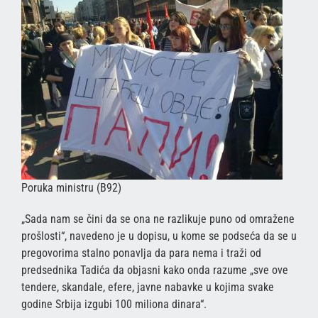
Poruka ministru (B92)
„Sada nam se čini da se ona ne razlikuje puno od omražene
prošlosti“, navedeno je u dopisu, u kome se podseća da se u
pregovorima stalno ponavlja da para nema i traži od
predsednika Tadića da objasni kako onda razume „sve ove
tendere, skandale, efere, javne nabavke u kojima svake
godine Srbija izgubi 100 miliona dinara“.