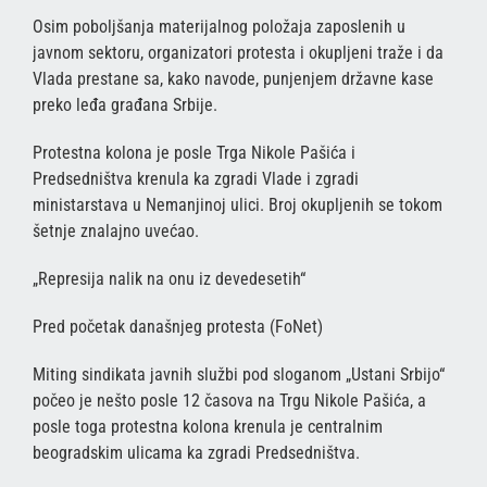
Osim poboljšanja materijalnog položaja zaposlenih u
javnom sektoru, organizatori protesta i okupljeni traže i da
Vlada prestane sa, kako navode, punjenjem državne kase
preko leđa građana Srbije.
Protestna kolona je posle Trga Nikole Pašića i
Predsedništva krenula ka zgradi Vlade i zgradi
ministarstava u Nemanjinoj ulici. Broj okupljenih se tokom
šetnje znalajno uvećao.
„Represija nalik na onu iz devedesetih“
Pred početak današnjeg protesta (FoNet)
Miting sindikata javnih službi pod sloganom „Ustani Srbijo“
počeo je nešto posle 12 časova na Trgu Nikole Pašića, a
posle toga protestna kolona krenula je centralnim
beogradskim ulicama ka zgradi Predsedništva.