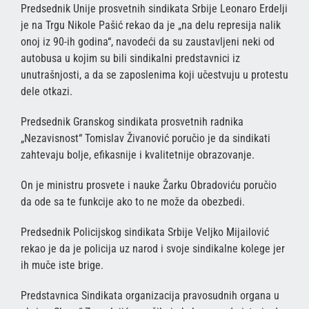
Predsednik Unije prosvetnih sindikata Srbije Leonaro Erdelji
je na Trgu Nikole Pašić rekao da je „na delu represija nalik
onoj iz 90-ih godina“, navodeći da su zaustavljeni neki od
autobusa u kojim su bili sindikalni predstavnici iz
unutrašnjosti, a da se zaposlenima koji učestvuju u protestu
dele otkazi.
Predsednik Granskog sindikata prosvetnih radnika
„Nezavisnost“ Tomislav Živanović poručio je da sindikati
zahtevaju bolje, efikasnije i kvalitetnije obrazovanje.
On je ministru prosvete i nauke Žarku Obradoviću poručio
da ode sa te funkcije ako to ne može da obezbedi.
Predsednik Policijskog sindikata Srbije Veljko Mijailović
rekao je da je policija uz narod i svoje sindikalne kolege jer
ih muče iste brige.
Predstavnica Sindikata organizacija pravosudnih organa u