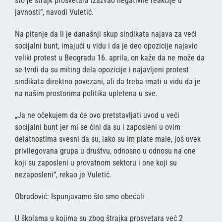
što je štrajk prosvetara izazvao negativne reakcije u
javnosti“, navodi Vuletić.
Na pitanje da li je današnji skup sindikata najava za veći
socijalni bunt, imajući u vidu i da je deo opozicije najavio
veliki protest u Beogradu 16. aprila, on kaže da ne može da
se tvrdi da su miting dela opozicije i najavljeni protest
sindikata direktno povezani, ali da treba imati u vidu da je
na našim prostorima politika upletena u sve.
„Ja ne očekujem da će ovo pretstavljati uvod u veći
socijalni bunt jer mi se čini da su i zaposleni u ovim
delatnostima svesni da su, iako su im plate male, još uvek
privilegovana grupa u društvu, odnosno u odnosu na one
koji su zaposleni u provatnom sektoru i one koji su
nezaposleni“, rekao je Vuletić.
Obradović: Ispunjavamo što smo obećali
U školama u kojima su zbog štrajka prosvetara već 2