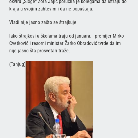
okviru „Sloge“ Zora Jajić poručila je kolegama da istraju do
kraja u svojim zahtevim i da ne popuštaju.
Vladi nije jasno zašto se štrajkuje
Iako štrajkovi u školama traju od januara, i premijer Mirko
Cvetković i resorni ministar Žarko Obradović tvrde da im
nije jasno šta prosvetari traže.
(Tanjug)