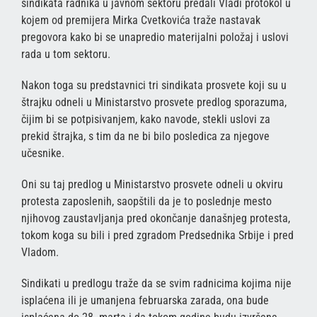
sindikata radnika u javnom sektoru predali Vladi protokol u
kojem od premijera Mirka Cvetkovića traže nastavak
pregovora kako bi se unapredio materijalni položaj i uslovi
rada u tom sektoru.
Nakon toga su predstavnici tri sindikata prosvete koji su u
štrajku odneli u Ministarstvo prosvete predlog sporazuma,
čijim bi se potpisivanjem, kako navode, stekli uslovi za
prekid štrajka, s tim da ne bi bilo posledica za njegove
učesnike.
Oni su taj predlog u Ministarstvo prosvete odneli u okviru
protesta zaposlenih, saopštili da je to poslednje mesto
njihovog zaustavljanja pred okončanje današnjeg protesta,
tokom koga su bili i pred zgradom Predsednika Srbije i pred
Vladom.
Sindikati u predlogu traže da se svim radnicima kojima nije
isplaćena ili je umanjena februarska zarada, ona bude