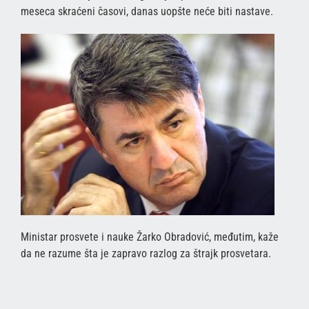
meseca skraćeni časovi, danas uopšte neće biti nastave.
Ministar prosvete i nauke Žarko Obradović, međutim, kaže
da ne razume šta je zapravo razlog za štrajk prosvetara.