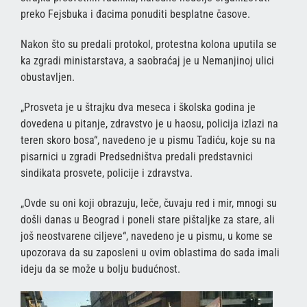
preko Fejsbuka i đacima ponuditi besplatne časove.
Nakon što su predali protokol, protestna kolona uputila se
ka zgradi ministarstava, a saobraćaj je u Nemanjinoj ulici
obustavljen.
„Prosveta je u štrajku dva meseca i školska godina je
dovedena u pitanje, zdravstvo je u haosu, policija izlazi na
teren skoro bosa“, navedeno je u pismu Tadiću, koje su na
pisarnici u zgradi Predsedništva predali predstavnici
sindikata prosvete, policije i zdravstva.
„Ovde su oni koji obrazuju, leče, čuvaju red i mir, mnogi su
došli danas u Beograd i poneli stare pištaljke za stare, ali
još neostvarene ciljeve“, navedeno je u pismu, u kome se
upozorava da su zaposleni u ovim oblastima do sada imali
ideju da se može u bolju budućnost.