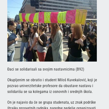
Đaci se solidarisali sa svojim nastavnicima (B92)
Okupljenim se obratio i student Miloš Kuvekalović, koji je
pozvao univerzitetske profesore da obustave nastavu i
solidarišu se sa kolegama iz osnovnih i srednjih škola.
On je najavio da će se grupa studenata, uz znak podrške
štrajku prosvetnih radnika, naredne nedelje organizovati