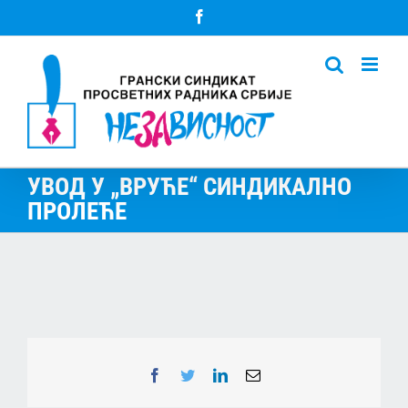
Skip
Facebook
to
content
УВОД У „ВРУЋЕ“ СИНДИКАЛНО
ПРОЛЕЋЕ
Facebook
Twitter
LinkedIn
Email