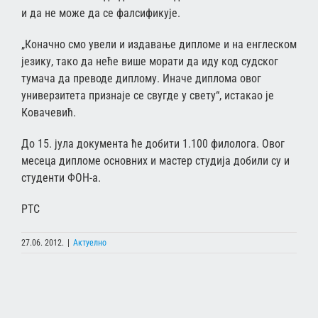
и да не може да се фалсификује.
„Коначно смо увели и издавање дипломе и на енглеском
језику, тако да неће више морати да иду код судског
тумача да преводе диплому. Иначе диплома овог
универзитета признаје се свугде у свету“, истакао је
Ковачевић.
До 15. јула документа ће добити 1.100 филолога. Овог
месеца дипломе основних и мастер студија добили су и
студенти ФОН-а.
РТС
27.06. 2012.
|
Актуелно