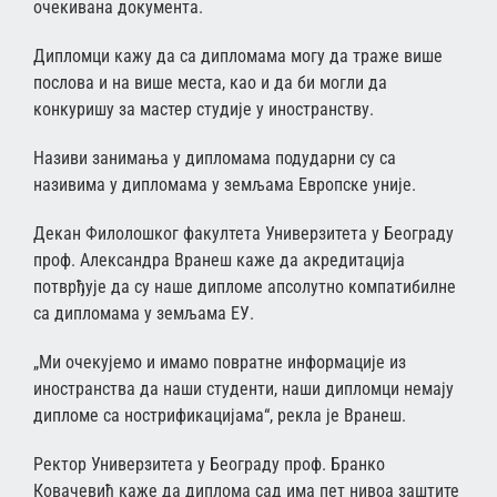
очекивана документа.
Дипломци кажу да са дипломама могу да траже више
послова и на више места, као и да би могли да
конкуришу за мастер студије у иностранству.
Називи занимања у дипломама подударни су са
називима у дипломама у земљама Европске уније.
Декан Филолошког факултета Универзитета у Београду
проф. Александра Вранеш каже да акредитација
потврђује да су наше дипломе апсолутно компатибилне
са дипломама у земљама ЕУ.
„Ми очекујемо и имамо повратне информације из
иностранства да наши студенти, наши дипломци немају
дипломе са нострификацијама“, рекла је Вранеш.
Ректор Универзитета у Београду проф. Бранко
Ковачевић каже да диплома сад има пет нивоа заштите