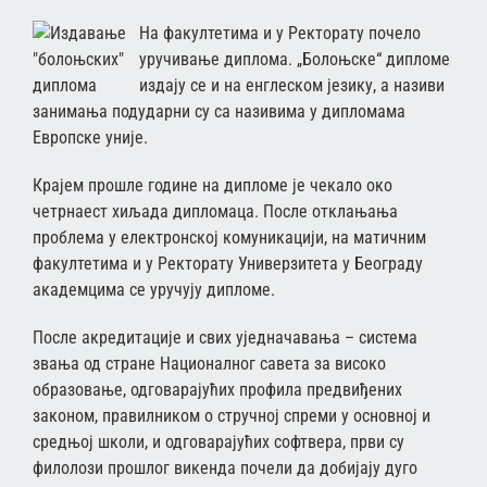
На факултетима и у Ректорату почело
уручивање диплома. „Болоњске“ дипломе
издају се и на енглеском језику, а називи
занимања подударни су са називима у дипломама
Европске уније.
Крајем прошле године на дипломе је чекало око
четрнаест хиљада дипломаца. После отклањања
проблема у електронској комуникацији, на матичним
факултетима и у Ректорату Универзитета у Београду
академцима се уручују дипломе.
После акредитације и свих уједначавања – система
звања од стране Националног савета за високо
образовање, одговарајућих профила предвиђених
законом, правилником о стручној спреми у основној и
средњој школи, и одговарајућих софтвера, први су
филолози прошлог викенда почели да добијају дуго