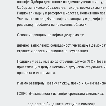
постоје: Одбори делатности за домове ученика и сту
Одбор за високо образовање. Такође, веома су активн
Рационализацију и реформу школства, Колективно пре
Уметничке школе, Финансије и чланарину итд., чији је
решавању проблема из наведених области.
Основни принципи на којима делујемо су:
интерес запослених, солидарност, унутрашња демократс
странке и верска и национална неутралност.
Подршку у раду имамо од стручних служби УГС «Незав
приватизацију делује неколико врхунских стручњака и
правника и економиста.
Имамо развијену Правну службу, преко УГС-«Независно
ГСПРС «Независност» из својих средстава финансира:
– рад органа Синдиката, секција и комисија,