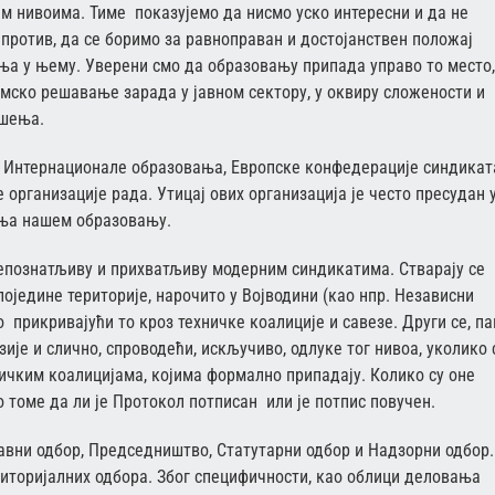
м нивоима. Тиме показујемо да нисмо уско интересни и да не
против, да се боримо за равноправан и достојанствен положај
ња у њему. Уверени смо да образовању припада управо то место,
емско решавање зарада у јавном сектору, у оквиру сложености и
ешења.
 Интернационале образовања, Европске конфедерације синдикат
рганизације рада. Утицај ових организација је често пресудан 
ња нашем образовању.
епознатљиву и прихватљиву модерним синдикатима. Стварају се
поједине територије, нарочито у Војводини (као нпр. Независни
прикривајући то кроз техничке коалиције и савезе. Други се, па
ије и слично, спроводећи, искључиво, одлуке тог нивоа, уколико 
ичким коалицијама, којима формално припадају. Колико су оне
 томе да ли је Протокол потписан или је потпис повучен.
лавни одбор, Председништво, Статутарни одбор и Надзорни одбор.
риторијалних одбора. Због специфичности, као облици деловања