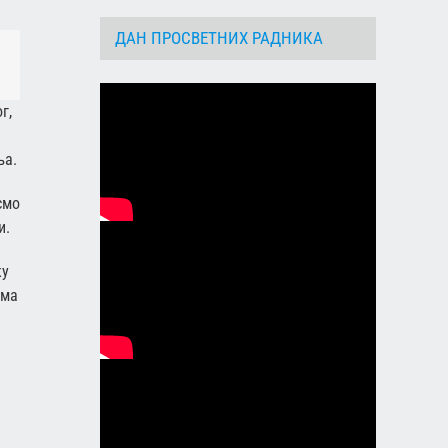
ДАН ПРОСВЕТНИХ РАДНИКА
dIn
Email
г,
ња.
смо
и.
ку
има