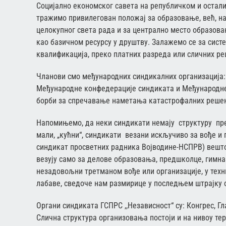
Социјално економског савета на републичком и остали
тражимо привилегован положај за образовање, већ, на
целокупног света рада и за централно место образова
као базичном ресурсу у друштву. Залажемо се за сист
квалификација, преко платних разреда или сличних р
Чланови смо међународних синдикалних организација:
Међународне конфедерације синдиката и Међународне о
борби за спречавање наметања катастрофалних реше
Напомињемо, да неки синдикати немају структуру пр
мали, „кућни“, синдикати везани искључиво за вође и 
синдикат просветних радника Војводине-НСПРВ) вешто 
везују само за делове образовања, предшколце, гимназ
незадовољни третманом вође или организације, у техн
лабаве, сведоче нам размирице у последњем штрајку о
Органи синдиката ГСПРС ,,Независност“ су: Конгрес, Г
Слична структура организовања постоји и на нивоу те