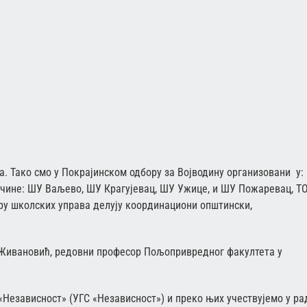
. Тако смо у Покрајинском одбору за Војводину организовани у:
чине: ШУ Ваљево, ШУ Крагујевац, ШУ Ужице, и ШУ Пожаревац, Т
ру школских управа делују координациони општински,
 Живановић, редовни професор Пољопривредног факултета у
Независност» (УГС «Независност») и преко њих учествујемо у ра