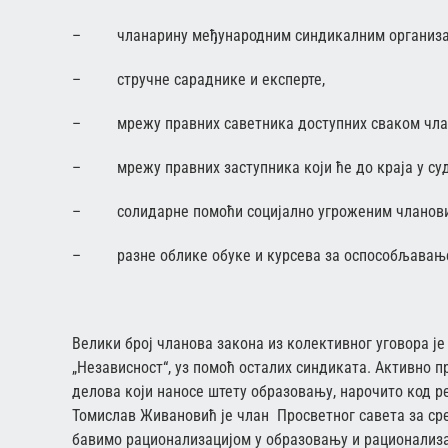
– чланарину међународним синдикалним организа
– стручне сараднике и експерте,
– мрежу правних саветника доступних сваком чла
– мрежу правних заступника који ће до краја у суд
– солидарне помоћи социјално угроженим члановим
– разне облике обуке и курсева за оспособљавање
Велики број чланова закона из колективног уговора је
„Независност“, уз помоћ осталих синдиката. Активно 
делова који наносе штету образовању, нарочито код р
Томислав Живановић је члан Просветног савета за ср
бавимо рационализацијом у образовању и рационализа