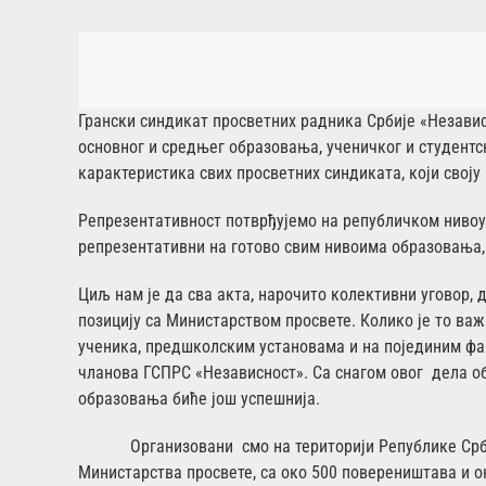
Грански синдикат просветних радника Србије «Незави
основног и средњег образовања, ученичког и студентс
карактеристика свих просветних синдиката, који сво
Репрезентативност потврђујемо на републичком нивоу 
репрезентативни на готово свим нивоима образовања,
Циљ нам је да сва акта, нарочито колективни уговор,
позицију са Министарством просвете. Колико је то важ
ученика, предшколским установама и на појединим фа
чланова ГСПРС «Независност». Са снагом овог дела о
образовања биће још успешнија.
Организовани смо на територији Републике Србије
Министарства просвете, са око 500 повереништава и ок