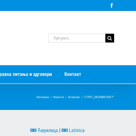
Facebook
Претрага
за:
равна питања и одговори
Контакт
Насловна
/
Новости
/
Актуелно
/
ГСПРС „НЕЗАВИСНОСТ“
Ћирилица
|
Latinica