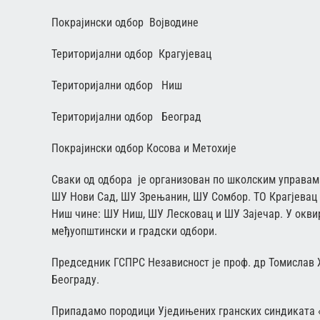
Покрајински одбор Војводине
Територијални одбор Крагујевац
Територијални одбор Ниш
Територијални одбор Београд
Покрајински одбор Косова и Метохије
Сваки од одбора је организован по школским управама
ШУ Нови Сад, ШУ Зрењанин, ШУ Сомбор. ТО Крагјевац 
Ниш чине: ШУ Ниш, ШУ Лесковац и ШУ Зајечар. У окви
међуопштински и градски одбори.
Председник ГСПРС Независност је проф. др Томислав
Београду.
Припадамо породици Уједињених гранских синдиката «