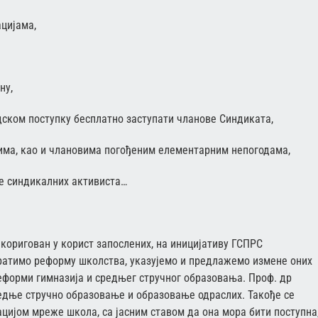
цијама,
ну,
ском поступку бесплатно заступати чланове Синдиката,
а, као и члановима погођеним елементарним непогодама,
 синдикалних активиста…
 коригован у корист запослених, на иницијативу ГСПРС
пратимо реформу школства, указујемо и предлажемо измене оних
еформи гимназија и средњег стручног образовања. Проф. др
едње стручно образовање и образовање одраслих. Такође се
цијом мреже школа, са јасним ставом да она мора бити поступна