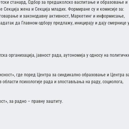
детски станард, Одбор за предшколско васпитање и образовање и
е Секција жена и Секција младих. Формиране су и комисије за:
говарање и законодавну активност, Маркетинг и информисање,
 задатак да Главном одбору предлажу, иницирају и дају смернице 
ка организација, јавност рада, аутономија у односу на политичк
исност», где поред Центра за синдикално образовање и Центра з
з области психологије рада и злостављања на раду, социолога,
ст», за радно – правну заштиту.