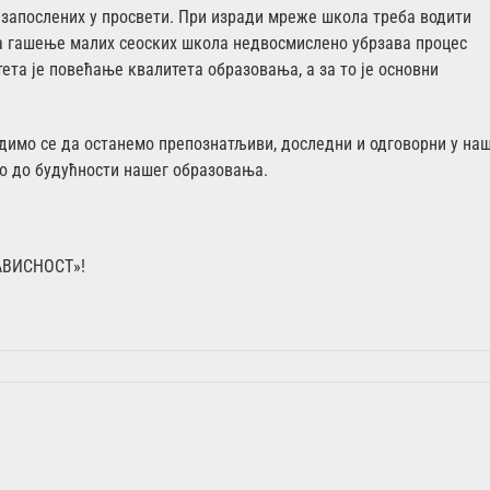
апослених у просвети. При изради мреже школа треба водити
да гашење малих сеоских школа недвосмислено убрзава процес
ета је повећање квалитета образовања, а за то је основни
рудимо се да останемо препознатљиви, доследни и одговорни у на
ло до будућности нашег образовања.
АВИСНОСТ»!