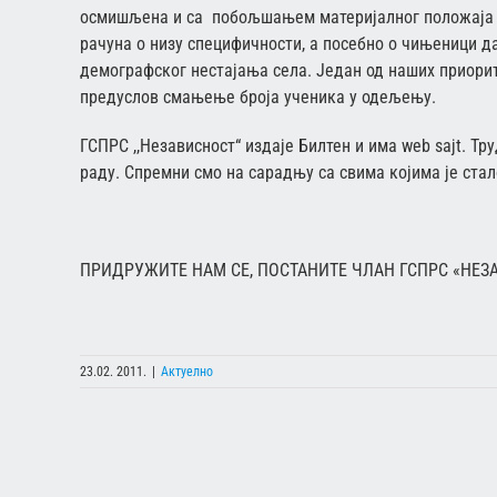
осмишљена и са побољшањем материјалног положаја з
рачуна о низу специфичности, а посебно о чињеници 
демографског нестајања села. Један од наших приорит
предуслов смањење броја ученика у одељењу.
ГСПРС ,,Независност“ издаје Билтен и има web sajt. Т
раду. Спремни смо на сарадњу са свима којима је ста
ПРИДРУЖИТЕ НАМ СЕ, ПОСТАНИТЕ ЧЛАН ГСПРС «НЕЗ
23.02. 2011.
|
Актуелно