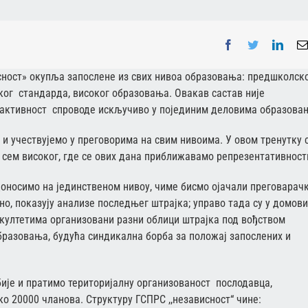
Facebook
Twitter
Linke
сност» окупља запослене из свих нивоа образовања: предшколско
ког стандарда, високог образовања. Овакав састав није
ју активност спроводе искључиво у појединим деловима образова
и учествујемо у преговорима на свим нивоима. У овом тренутку 
 сем високог, где се ових дана приближавамо репрезентативност
 доносимо на јединственом нивоу, чиме бисмо ојачали преговарач
но, показују анализе последњег штрајка; управо тада су у домов
култетима организовани разни облици штрајка под вођством
бразовања, будућа синдикална борба за положај запослених и
 и пратимо територијалну организованост послодавца,
о 20000 чланова. Структуру ГСПРС ,,независност“ чине: