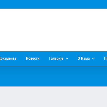
окумента
Новости
Галерије
О Нама
П