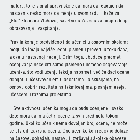
maturu, to je signal upravi škole da mora da reaguje i da
nastavnik nešto mora da menja u svom radu – kaže za
„Blic“ Eleonora Vlahović, savetnik u Zavodu za unapređenje
obrazovanja i vaspitanja.
Pravilnikom je predviđeno i da učenici u osnovnim školama
mogu da imaju najviše jednu pismenu proveru u toku dana,
a dve u nastavnoj nedelji. Osim toga, ubuduće predmet
ocenjivanja neće biti samo pismeno i usmeno odgovaranje
učenika, što vodi učenju lekcija napamet, već će đaci ocene
dobijati i učestvovanjem u debatama i diskusijama, na
osnovu dobrih rezultata na takmičenjima, pisanjem eseja,
učešćem u raznima projektima…
– Sve aktivnosti učenika mogu da budu ocenjene i svako
dete mora da ima četiri ocene iz svih predmeta tokom
godine. Ukoliko učenik nema dovoljan broj ocena, ne može
se utvrditi završna ocena. One učenike koji redovno dolaze
na časove, pohađaju nastavu i izvršavaju školske obaveze,