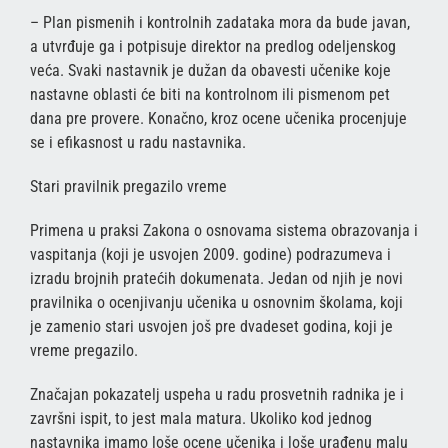
– Plan pismenih i kontrolnih zadataka mora da bude javan,
a utvrđuje ga i potpisuje direktor na predlog odeljenskog
veća. Svaki nastavnik je dužan da obavesti učenike koje
nastavne oblasti će biti na kontrolnom ili pismenom pet
dana pre provere. Konačno, kroz ocene učenika procenjuje
se i efikasnost u radu nastavnika.
Stari pravilnik pregazilo vreme
Primena u praksi Zakona o osnovama sistema obrazovanja i
vaspitanja (koji je usvojen 2009. godine) podrazumeva i
izradu brojnih pratećih dokumenata. Jedan od njih je novi
pravilnika o ocenjivanju učenika u osnovnim školama, koji
je zamenio stari usvojen još pre dvadeset godina, koji je
vreme pregazilo.
Značajan pokazatelj uspeha u radu prosvetnih radnika je i
završni ispit, to jest mala matura. Ukoliko kod jednog
nastavnika imamo loše ocene učenika i loše urađenu malu