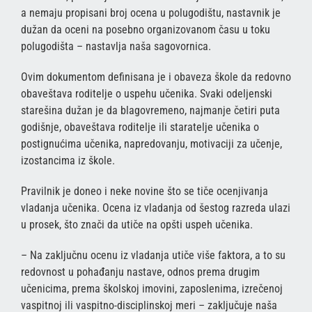
a nemaju propisani broj ocena u polugodištu, nastavnik je
dužan da oceni na posebno organizovanom času u toku
polugodišta – nastavlja naša sagovornica.
Ovim dokumentom definisana je i obaveza škole da redovno
obaveštava roditelje o uspehu učenika. Svaki odeljenski
starešina dužan je da blagovremeno, najmanje četiri puta
godišnje, obaveštava roditelje ili staratelje učenika o
postignućima učenika, napredovanju, motivaciji za učenje,
izostancima iz škole.
Pravilnik je doneo i neke novine što se tiče ocenjivanja
vladanja učenika. Ocena iz vladanja od šestog razreda ulazi
u prosek, što znači da utiče na opšti uspeh učenika.
– Na zaključnu ocenu iz vladanja utiče više faktora, a to su
redovnost u pohađanju nastave, odnos prema drugim
učenicima, prema školskoj imovini, zaposlenima, izrečenoj
vaspitnoj ili vaspitno-disciplinskoj meri – zaključuje naša