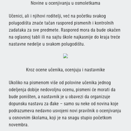
Novine u ocenjivanju u osmoletkamа
Učenici, ali i njihovi roditelji, već na početku svakog
polugodišta znaće tačan raspored pismenih i kontrolnih
zadataka za sve predmete. Raspored mora da bude okačen
na oglasnoj tabli ili na sajtu škole najkasnije do kraja treće
nastavne nedelje u svakom polugodištu.
Kroz ocene učenika, ocenjuju i nastavnike
Ukoliko na pismenom više od polovine učenika jednog
odeljenja dobije nedovoljnu ocenu, pismeni će morati da
bude poništen, a nastavnik je u obavezi da organizuje
dopunsku nastavu za đake – samo su neke od novina koje
podrazumeva nedavno usvojeni novi pravilnik o ocenjivanju
u osnovnim školama, koji je na snagu stupio početkom
novembra.