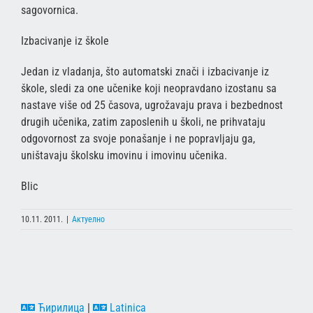
sagovornica.
Izbacivanje iz škole
Jedan iz vladanja, što automatski znači i izbacivanje iz
škole, sledi za one učenike koji neopravdano izostanu sa
nastave više od 25 časova, ugrožavaju prava i bezbednost
drugih učenika, zatim zaposlenih u školi, ne prihvataju
odgovornost za svoje ponašanje i ne popravljaju ga,
uništavaju školsku imovinu i imovinu učenika.
Blic
10.11. 2011.
|
Актуелно
Ћирилица
|
Latinica