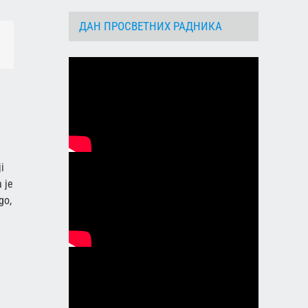
ДАН ПРОСВЕТНИХ РАДНИКА
dIn
Email
i
 je
go,