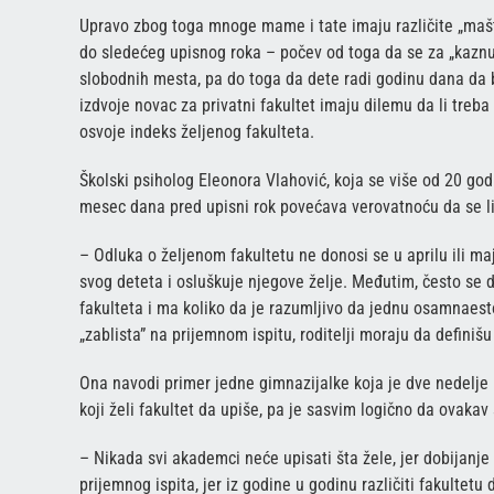
Upravo zbog toga mnoge mame i tate imaju različite „maš
do sledećeg upisnog roka – počev od toga da se za „kaznu”
slobodnih mesta, pa do toga da dete radi godinu dana da bi
izdvoje novac za privatni fakultet imaju dilemu da li treba
osvoje indeks željenog fakulteta.
Školski psiholog Eleonora Vlahović, koja se više od 20 go
mesec dana pred upisni rok povećava verovatnoću da se l
– Odluka o željenom fakultetu ne donosi se u aprilu ili ma
svog deteta i osluškuje njegove želje. Međutim, često se 
fakulteta i ma koliko da je razumljivo da jednu osamnaes
„zablista” na prijemnom ispitu, roditelji moraju da definišu
Ona navodi primer jedne gimnazijalke koja je dve nedelje 
koji želi fakultet da upiše, pa je sasvim logično da ovakav
– Nikada svi akademci neće upisati šta žele, jer dobijanj
prijemnog ispita, jer iz godine u godinu različiti fakulte