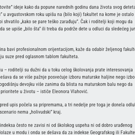
tovite” ideje kako da popune narednih godinu dana života svog detet
 u avgustovskom roku upišu na (bilo koji) fakultet na kome je ostalo
 shvatilo „kako se pare teško zarađuju”. Čak i roditelji koji mogu da
 da se upiše „bilo šta” ili treba da podrže dete u odluci da sledećeg ju
dina bavi profesionalnom orijentacijom, kaže da odabir željenog fakult
iju suze pred oglasnom tablom fakulteta.
ju – roditelji su dužni da u toku celog školovanja prate interesovanja
dešava da se više pažnje posvećuje izboru maturske haljine nego izbo
togodišnju devojku više zanima da blista na maturskom balu nego da
 prioritete u životu – ističe Eleonora Vlahović.
pred upis počela sa pripremama, a tri nedelje pre toga je donela odlu
 scenario nema „holivudski” kraj.
e indeksa često ne zavisi ni od školskog uspeha ni od dobro urađenog
tu dolaze u modu i onda se dešava da za indekse Geografskog ili Fakult