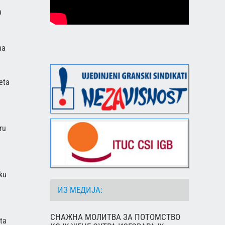
a
na
eta
ru
ku
ИЗ МЕДИЈА:
СНАЖНА МОЛИТВА ЗА ПОТОМСТВО
eta