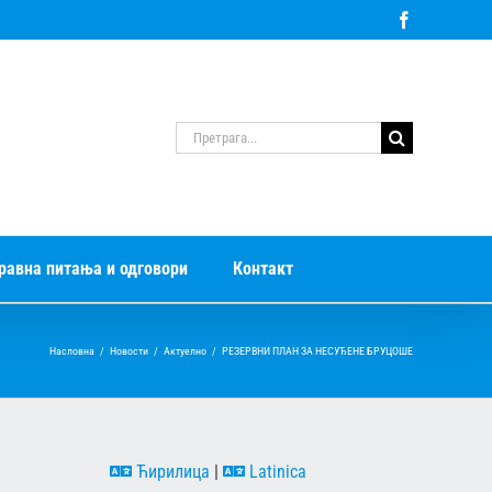
Facebook
Претрага
за:
равна питања и одговори
Контакт
Насловна
/
Новости
/
Актуелно
/
РЕЗЕРВНИ ПЛАН ЗА НЕСУЂЕНЕ БРУЦОШЕ
Ћирилица
|
Latinica