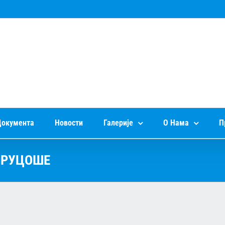
окумента
Новости
Галерије
О Нама
П
БРУЦОШЕ