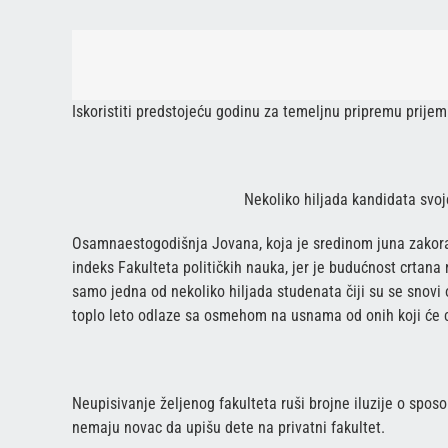
Iskoristiti predstojeću godinu za temeljnu pripremu prijemno
Nekoliko hiljada kandidata svoj
Osamnaestogodišnja Jovana, koja je sredinom juna zakorač
indeks Fakulteta političkih nauka, jer je budućnost crtan
samo jedna od nekoliko hiljada studenata čiji su se snovi o
toplo leto odlaze sa osmehom na usnama od onih koji će cel
Neupisivanje željenog fakulteta ruši brojne iluzije o spos
nemaju novac da upišu dete na privatni fakultet.