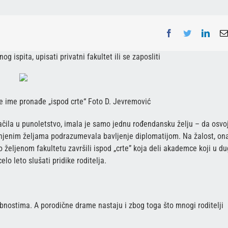
Facebook
Twitter
Linke
g ispita, upisati privatni fakultet ili se zaposliti
e ime pronađe „ispod crte“ Foto D. Jevremović
ila u punoletstvo, imala je samo jednu rođendansku želju – da osvoj
a njenim željama podrazumevala bavljenje diplomatijom. Na žalost, ona
 željenom fakultetu završili ispod „crte” koja deli akademce koji u du
o leto slušati pridike roditelja.
obnostima. A porodične drame nastaju i zbog toga što mnogi roditelji