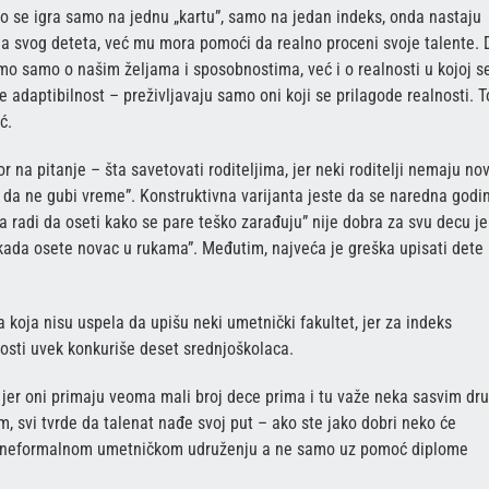
o se igra samo na jednu „kartu”, samo na jedan indeks, onda nastaju
a svog deteta, već mu mora pomoći da realno proceni svoje talente. 
o samo o našim željama i sposobnostima, već i o realnosti u kojoj s
te adaptibilnost – preživljavaju samo oni koji se prilagode realnosti. T
ć.
 na pitanje – šta savetovati roditeljima, jer neki roditelji nemaju no
et da ne gubi vreme”. Konstruktivna varijanta jeste da se naredna godi
a radi da oseti kako se pare teško zarađuju” nije dobra za svu decu je
ada osete novac u rukama”. Međutim, najveća je greška upisati dete
koja nisu uspela da upišu neki umetnički fakultet, jer za indeks
nosti uvek konkuriše deset srednjoškolaca.
eru, jer oni primaju veoma mali broj dece prima i tu važe neka sasvim dr
m, svi tvrde da talenat nađe svoj put – ako ste jako dobri neko će
kom neformalnom umetničkom udruženju a ne samo uz pomoć diplome