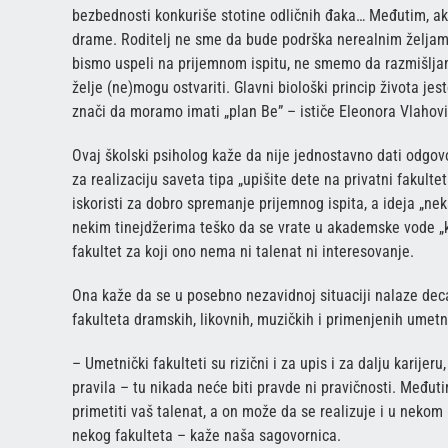
bezbednosti konkuriše stotine odličnih đaka… Međutim, ak
drame. Roditelj ne sme da bude podrška nerealnim željam
bismo uspeli na prijemnom ispitu, ne smemo da razmišljam
želje (ne)mogu ostvariti. Glavni biološki princip života jes
znači da moramo imati „plan Be” – ističe Eleonora Vlahovi
Ovaj školski psiholog kaže da nije jednostavno dati odgovor
za realizaciju saveta tipa „upišite dete na privatni fakult
iskoristi za dobro spremanje prijemnog ispita, a ideja „nek
nekim tinejdžerima teško da se vrate u akademske vode „k
fakultet za koji ono nema ni talenat ni interesovanje.
Ona kaže da se u posebno nezavidnoj situaciji nalaze deca 
fakulteta dramskih, likovnih, muzičkih i primenjenih umet
– Umetnički fakulteti su rizični i za upis i za dalju karij
pravila – tu nikada neće biti pravde ni pravičnosti. Međuti
primetiti vaš talenat, a on može da se realizuje i u ne
nekog fakulteta – kaže naša sagovornica.