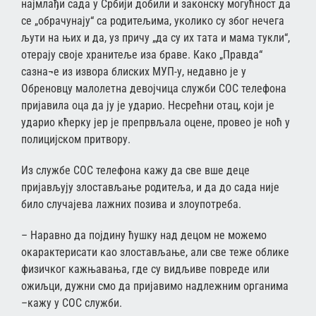
најмлађи сада у Србији добили и законску могућност да
се „обрачунају“ са родитељима, уколико су због нечега
љути на њих и да, уз причу „да су их тата и мама тукли“,
отерају своје хранитеље иза браве. Како „Правда“
сазна¬е из извора блиских МУП-у, недавно је у
Обреновцу малолетна девојчица служби СОС телефона
пријавила оца да ју је ударио. Несрећни отац, који је
ударио кћерку јер је препрвљала оцене, провео је ноћ у
полицијском притвору.
Из службе СОС телефона кажу да све вше деце
пријављују злостављање родитеља, и да до сада није
било случајева лажних позива и злоупотреба.
– Наравно да појдину ћушку над децом не можемо
окарактерисати као злостављање, али све теже облике
физичког кажњавања, где су видљиве повреде или
ожиљци, дужни смо да пријавимо надлежним органима
–кажу у СОС служби.