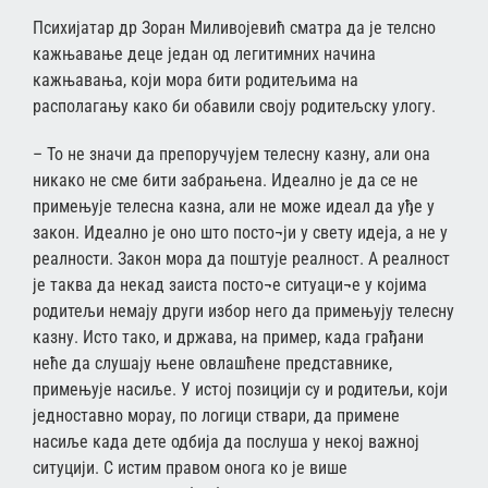
Психијатар др Зоран Миливојевић сматра да је телсно
кажњавање деце један од легитимних начина
кажњавања, који мора бити родитељима на
располагању како би обавили своју родитељску улогу.
– То не значи да препоручујем телесну казну, али она
никако не сме бити забрањена. Идеално је да се не
примењује телесна казна, али не може идеал да уђе у
закон. Идеално је оно што посто¬ји у свету идеја, а не у
реалности. Закон мора да поштује реалност. А реалност
је таква да некад заиста посто¬е ситуаци¬е у којима
родитељи немају други избор него да примењују телесну
казну. Исто тако, и држава, на пример, када грађани
неће да слушају њене овлашћене представнике,
примењује насиље. У истој позицији су и родитељи, који
једноставно морау, по логици ствари, да примене
насиље када дете одбија да послуша у некој важној
ситуцији. С истим правом онога ко је више