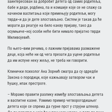
заинтересован за добробит детета од самих родитеља,
бабе и деде, родбина, па и комшије које се не слажу са
начином васпитања који примењују родитељи, могу
тврди¬и да је дете злостављано. Систем је такав да ће
морати да реагује на било какву пријаву, тако да
осумњиче¬ној особи неће бити нимало пријатно тврди
Миливојевић.
По њего¬вим речима, о лажним пријавама размажене
деце, која неће ни од чега презати да уцене родитеље
да им испуне неку жељу, не треба ни говорити.
Клинички психолог Ана Зорнић сматра да су одредбе
Закона о породици, које кажњавају затвором чак и
ћушку, ипак престроге.
– Морамо правити разлику између злостављања детета
и васпитне казне. Узмимо пример четворогодишњег
детета које се спрема да гурне прст у струјни штекер.