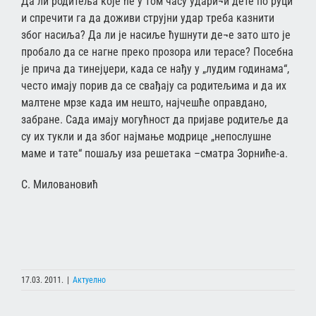
Да ли родитеља које ће у том часу удари¬и дете по руци
и спречити га да доживи струјни удар треба казнити
због насиља? Да ли је насиље ћушнути де¬е зато што је
пробало да се нагне преко прозора или терасе? Посебна
је прича да тинејџери, када се нађу у „лудим годинама“,
често имају порив да се свађају са родитељима и да их
малтене мрзе када им нешто, најчешће оправдано,
забране. Сада имају могућност да пријаве родитеље да
су их тукли и да због најмање модрице „непослушне
маме и тате“ пошаљу иза решетака –сматра Зорниће-а.
С. Миловановић
17.03. 2011.
|
Актуелно