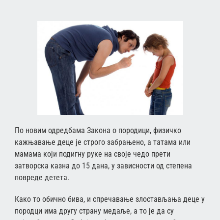
По новим одредбама Закона о породици, физичко
кажњавање деце је строго забрањено, а татама или
мамама који подигну руке на своје чедо прети
затворска казна до 15 дана, у зависности од степена
повреде детета.
Како то обично бива, и спречавање злостављања деце у
породци има другу страну медаље, а то је да су