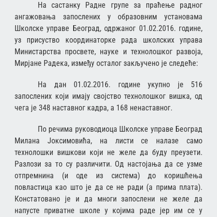
На састанку Радне групе за праћење радног
ангажовања запослених у образовним установама
Школске управе Београд, одржаног 01.02.2016. године,
уз присуство координаторке рада школских управа
Министарства просвете, науке и технолошког развоја,
Мирјане Радека, између осталог закључено је следеће:
На дан 01.02.2016. године укупно је 516
запослених који имају својство технолошког вишка, од
чега је 348 наставног кадра, а 168 ненаставног.
По речима руководиоца Школске управе Београд
Милана Јоксимовића, на листи се налазе само
технолошки вишкови који не желе да буду преузети.
Разлози за то су различити. Од настојања да се узме
отпремнина (и оде из система) до коришћења
повластица као што је да се не ради (а прима плата).
Констатовано је и да многи запослени не желе да
напусте приватне школе у којима раде јер им се у