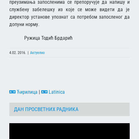
преузимања запосленима се препоручује да напишу и
службену забелешку из које се може видети да је
директор установе упознат са потребом запосленог да
допуни норму.
Ружица Тодић Брдарић
4.02. 2016.
|
Актуелно
Ћирилица
|
Latinica
ДАН ПРОСВЕТНИХ РАДНИКА