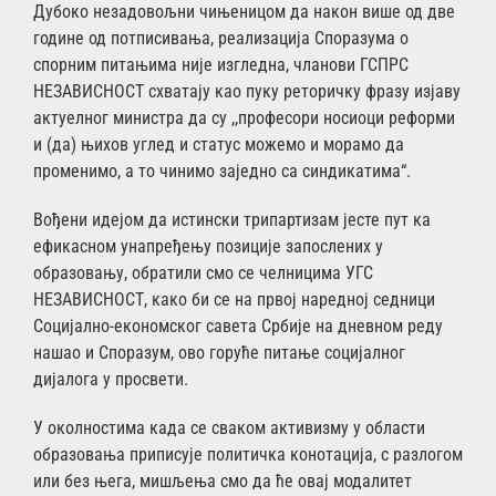
Дубоко незадовољни чињеницом да након више од две
године од потписивања, реализација Споразума о
спорним питањима није изгледна, чланови ГСПРС
НЕЗАВИСНОСТ схватају као пуку реторичку фразу изјаву
актуелног министра да су ,,професори носиоци реформи
и (да) њихов углед и статус можемо и морамо да
променимо, а то чинимо заједно са синдикатима“.
Вођени идејом да истински трипартизам јесте пут ка
ефикасном унапређењу позиције запослених у
образовању, обратили смо се челницима УГС
НЕЗАВИСНОСТ, како би се на првој наредној седници
Социјално-економског савета Србије на дневном реду
нашао и Споразум, ово горуће питање социјалног
дијалога у просвети.
У околностима када се сваком активизму у области
образовања приписује политичка конотација, с разлогом
или без њега, мишљења смо да ће овај модалитет