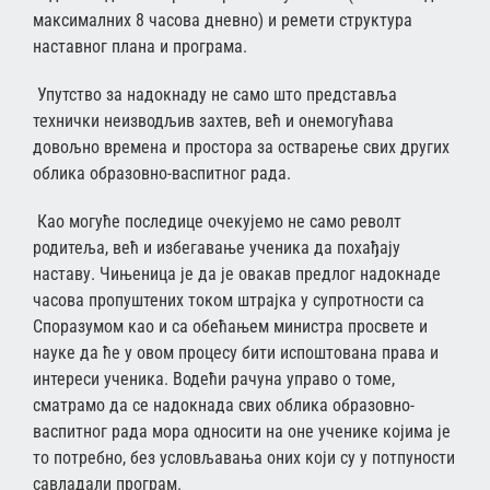
максималних 8 часова дневно) и ремети структура
наставног плана и програма.
Упутство за надокнаду не само што представља
технички неизводљив захтев, већ и онемогућава
довољно времена и простора за остварење свих других
облика образовно-васпитног рада.
Као могуће последице очекујемо не само револт
родитеља, већ и избегавање ученика да похађају
наставу. Чињеница је да је овакав предлог надокнаде
часова пропуштених током штрајка у супротности са
Споразумом као и са обећањем министра просвете и
науке да ће у овом процесу бити испоштована права и
интереси ученика. Водећи рачуна управо о томе,
сматрамо да се надокнада свих облика образовно-
васпитног рада мора односити на оне ученике којима је
то потребно, без условљавања оних који су у потпуности
савладали програм.