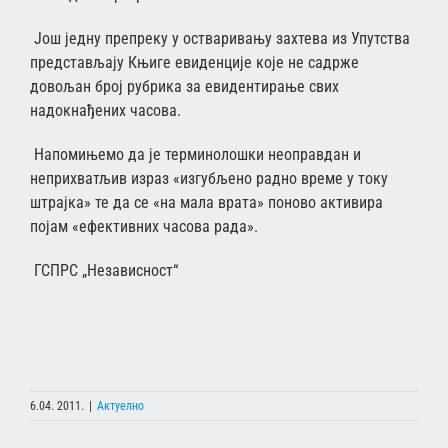
Још једну препреку у остваривању захтева из Упутства
представљају Књиге евиденције које не садрже
довољан број рубрика за евидентирање свих
надокнађених часова.
Напомињемо да је терминолошки неоправдан и
неприхватљив израз «изгубљено радно време у току
штрајка» те да се «на мала врата» поново активира
појам «ефективних часова рада».
ГСПРС „Независност“
6.04. 2011.
|
Актуелно