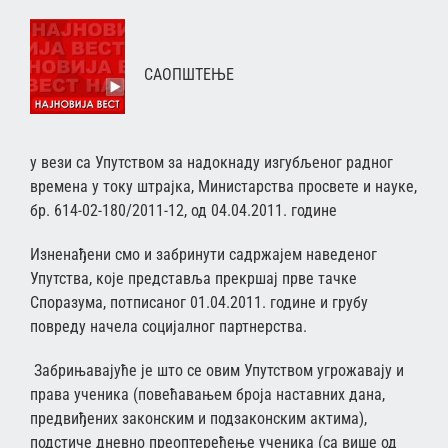
САОПШТЕЊЕ
у вези са Упутством за надокнаду изгубљеног радног
времена у току штрајка, Министарства просвете и науке,
бр. 614-02-180/2011-12, од 04.04.2011. године
Изненађени смо и забринути садржајем наведеног
Упутства, које представља прекршај прве тачке
Споразума, потписаног 01.04.2011. године и грубу
повреду начела социјалног партнерства.
Забрињавајуће је што се овим Упутством угрожавају и
права ученика (повећавањем броја наставних дана,
предвиђених законским и подзаконским актима),
подстиче дневно преоптерећење ученика (са више од