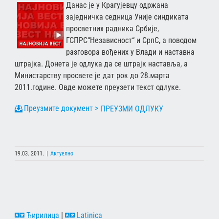
Данас је у Крагујевцу одржана
заједничка седница Уније синдиката
просветних радника Србије,
ГСПРС“Независност“ и СрпС, а поводом
разговора вођених у Влади и наставна
штрајка. Донета је одлука да се штрајк наставља, а
Министарству просвете је дат рок до 28.марта
2011.године. Овде можете преузети текст одлуке.
ПРЕУЗМИ ОДЛУКУ
19.03. 2011.
|
Актуелно
Ћирилица
|
Latinica