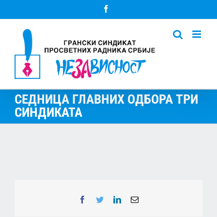
Skip
Facebook
to
content
СЕДНИЦА ГЛАВНИХ ОДБОРА ТРИ
СИНДИКАТА
Facebook
Twitter
LinkedIn
Email