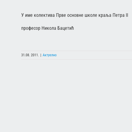
У име колектива Прве основне школе краља Петра II
професор Никола Бацетић
31.08. 2011.
|
Актуелно