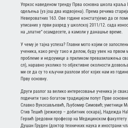
Упркос наведеном тренду Прва основна школа краља Пе
одељења (уз још два издвојена). Према речима старији
Невероватних 163. Ове године констатујемо да се пом
уписаних у први разред у школској 2011/12. сада изно
на „златне“ осамдесете, а камоли у данашње време.
У чему је тајна успеха? Главни мото којим се запослен
ученика, како речју тако и делом, буду увек на првом
проблеме и недоумице а приликом превазилажења сва
сл), наравно уколико то објективне околности дозвоља
ми се да су то кључни разлози због којих нам из годин
Прву основну.
Други разлог за велико интересовање ученика је свака
подичити тако богатом традицијом попут Прве основн
Славко Вукосављевић, Љубомир Симовић; уметници Мар
Стив Тешић (режисер – добитник оскара), Надежда Нађ
Герзић (редовни професор на Медицинском факултету и
Душан Груден (доктор техничких наука и инострани чл