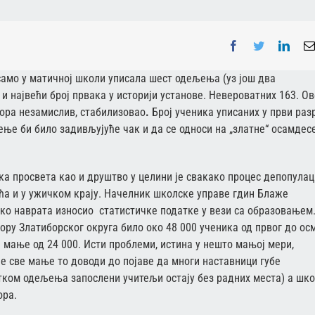
Facebook
Twitter
Linke
само у матичној школи уписала шест одељења (уз још два
и највећи број првака у историји установе.
Невероватних 163. Ов
кора незамислив, стабилизовао
.
Број ученика уписаних у први раз
ење би било задивљујуће чак и да се односи на „златне“ осамдесе
ка просвета као и друштво у целини је свакако процес депопулац
ећа и у ужичком крају. Начелник школске управе гдин Блаже
ко наврата износио статистичке податке у вези са образовањем
тору Златиборског округа било око 48 000 ученика од првог до ос
 мање од 24 000. Исти проблеми, истина у нешто мањој мери,
ине све мање то доводи до појаве да многи наставници губе
ком одељења запослени учитељи остају без радних места) а шк
ора.