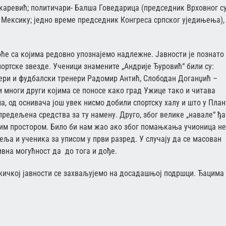
акаревић; политичари- Балша Говедарица (председник Врховног с
 Мексику; једно време председник Конгреса српског уједињења),
оће са којима редовно упознајемо надлежне.
Јавности је познато
ортске звезде. Ученици знамените „Андрије Ђуровић“ били су:
ери и фудбалски тренери Радомир Антић, Слободан Доганџић –
 многи други којима се поносе како град Ужице тако и читава
а, од оснивача још увек нисмо добили спортску халу и што у План
предељена средства за ту намену. Друго, због велике „навале“ ђ
им простором. Било би нам жао ако због помањкања учионица не
ља и ученика за уписом у први разред. У случају да се масован
ивна могућност да до тога и дође.
жичкој јавности се захваљујемо на досадашњој подршци. Ђацима