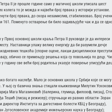
тра II је прошле године само у матичној школи уписала шест
х колега то је можда и највећи број првака у историји установе.
енути број првака, до скора незамислив, стабилизовао
.
Број учен
си 161. Поменуто остварење би било задивљујуће чак и да се одн
и у Првој основној школи краља Петра II руководе је да интереси
 месту. Наставници улажу велику енергију да би разумели дечје
кодневних тешкоћа (спорне оцене, лакши дисциплински преступи
вају, обично се примењују решења која су повољнија по децу. Чи
е у годину све већи број родитеља указује поверење уписујући дец
ко богато наслеђе. Мало је основних школа у Србији које се могу
е. У њој су базична знања стицали књижевници Милутин Ускокови
ија Мага Магазиновић (балерина, глумица, филозоф, писац), Сто
а Тешић (писац и режисер); стручњаци из разних области- Зоран
 директор Института за дигестивне болести КБЦ у Београду),
ан Југословенске академије инжењерских наука у Београду);