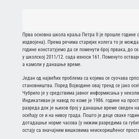
Прва основна школа краља Петра II је прошле године 
издвојена). Према речима старијих колега то је можда 
године констатујемо да се поменути број првака, до с
у школској 2011/12. сада износи 161. Поменуто оствар
а камоли у данашње време.
Један од највећих проблема са којима се суочава српс
становништва. Поред Војводине овај тренд се јако ос
Чубрило је у средствима јавног информисања у неколи
Индикативан је навод по коме је 1986. године на прос
разреда док је њихов број у данашње време сведен на
осећају се и на нивоу града. Пошто је деце сваке год
дотадашње норме часова (у нижим разредима са губит
остају са значајним вишковима неискоришћеног прост