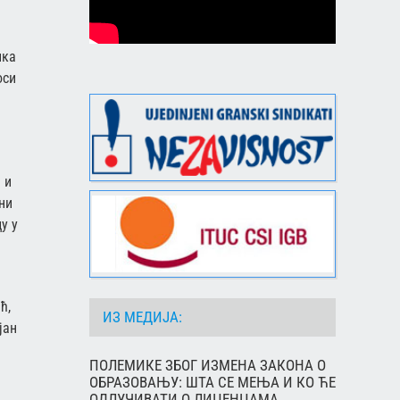
ика
оси
 и
ни
у у
ћ,
ИЗ МЕДИЈА:
јан
ПОЛЕМИКЕ ЗБОГ ИЗМЕНА ЗАКОНА О
ОБРАЗОВАЊУ: ШТА СЕ МЕЊА И КО ЋЕ
ОДЛУЧИВАТИ О ЛИЦЕНЦАМА