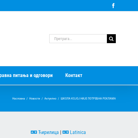
Facebook
Претрага
за:
равна питања и одговори
Контакт
Насловна
/
Новости
/
Актуелно
/
ШКОЛА КОЈОЈ НИЈЕ ПОТРЕБНА РЕКЛАМА
Ћирилица
|
Latinica