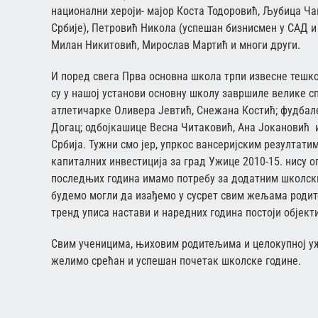
национални хероји- мајор Коста Тодоровић, Љубица Ч
Србије), Петровић Никола (успешан бизнисмен у САД и
Милан Никитовић, Мирослав Мартић и многи други.
И поред свега Прва основна школа трпи извесне тешк
су у нашој установи основну школу завршиле велике сп
атлетичарке Оливера Јевтић, Снежана Костић; фудбал
Догац; одбојкашице Весна Читаковић, Ана Јокановић и
Србија. Тужни смо јер, упркос вансеријским резултатим
капиталних инвестиција за град Ужице 2010-15. нису о
последњих година имамо потребу за додатним школск
будемо могли да изађемо у сусрет свим жељама родите
тренд уписа настави и наредних година постоји објект
Свим ученицима, њиховим родитељима и целокупној у
желимо срећан и успешан почетак школске године.