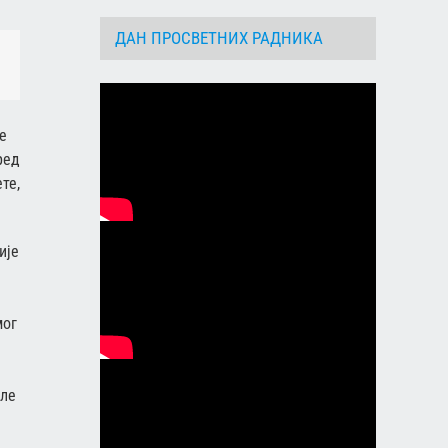
ДАН ПРОСВЕТНИХ РАДНИКА
dIn
Email
е
ред
те,
ије
.
мог
оле