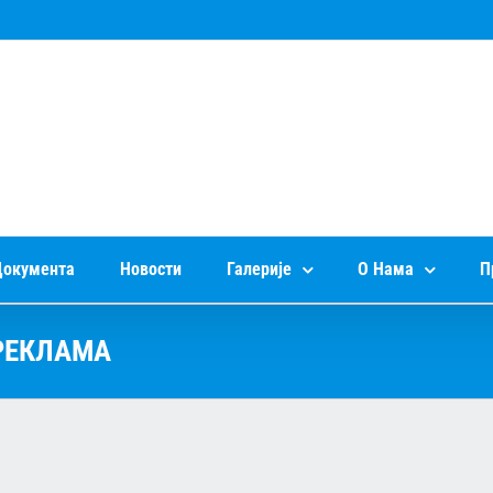
окумента
Новости
Галерије
О Нама
П
РЕКЛАМА